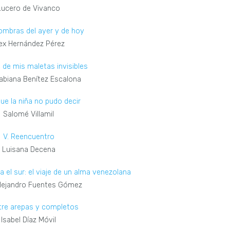
Lucero de Vivanco
sombras del ayer y de hoy
ex Hernández Pérez
aje de mis maletas invisibles
abiana Benítez Escalona
que la niña no pudo decir
Salomé Villamil
V. Reencuentro
Luisana Decena
a el sur: el viaje de un alma venezolana
Alejandro Fuentes Gómez
ntre arepas y completos
Isabel Díaz Móvil