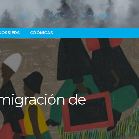
ores
Artículos
Contacto
Quiénes Somos
DOSSIERS
CRÓNICAS
e migración de