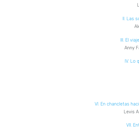
II. Las 
Al
III. El vi
Anny F
IV. Lo 
VI. En chancletas haci
Levis 
VII. E