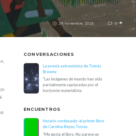
29 noviembre, 2025
0
CONVERSACIONES
5»,
La poesía astronómica de Tomás
Browne
“Las imágenes de mundo han sido
parcialmente capturadas por el
ron
horizonte materialista
l
ENCUENTROS
na
Horario continuado: el primer libro
de Carolina Reyes Torres
“Me gusta el libro. No parece un