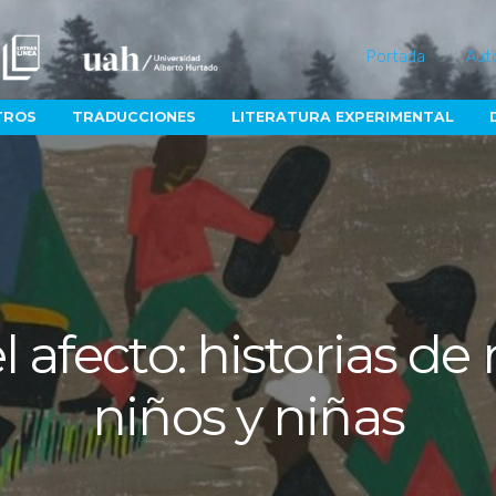
Portada
Aut
TROS
TRADUCCIONES
LITERATURA EXPERIMENTAL
el afecto: historias d
niños y niñas