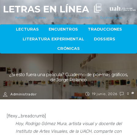
Portada
Autores
Artículos
Contacto
Quiénes Somos
LECTURAS
ENCUENTROS
TRADUCCIONES
LITERATURA EXPERIMENTAL
DOSSIERS
CRÓNICAS
¿Si esto fuera una película? Cuaderno de poemas gráficos,
de Jorge Polanco
19 junio, 2026
0
Administrador
[flexy_breadcrumb]
Hoy, Rodrigo Gómez Mura, artista visual y docente del
Instituto de Artes Visuales, de la UACH, comparte con