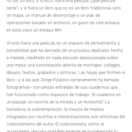
no ser un libro, y si esto fuera una película, ¿qué película
sería?, y si fuera un libro que no es un libro tradicional, sino
un mapa, un manual de desmontaje y un plan de
operaciones basado en archivos, un guion de cine ensayo,
en este caso un ensayo film.
Si esto fuera una película
, es un espacio de pensamiento y
sensibilidad que ha derivado de un proceso dedicado, hecho
a medida, meditado en cada elección diseccionada sobre
una mesa; una constelación abierta de montajes: collages,
dibujos, textos, grabados y pinturas. Las hojas que forman el
libro –y a las que Jorge Polanco certeramente ha llamado
fotogramas– son piezas extraídas de sus cuadernos que
han funcionado como espacios de trabajo: “el cuaderno es
un paisaje, un recorte de la mirada y un horizonte”. La
borradura, la sobreimpresión, la mezcla de medios
integrados por recortes e interpretaciones son síntomas del
coleccionismo del autor. El coleccionista, como el
acumulador, rescata nostálgicamente de la melancolía lo