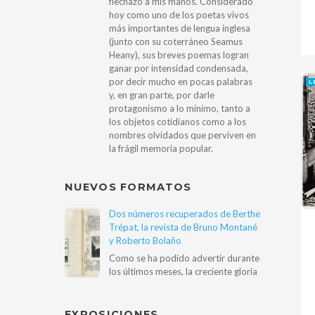
flechazo a mis manos. Considerado
hoy como uno de los poetas vivos
más importantes de lengua inglesa
(junto con su coterráneo Seamus
Heany), sus breves poemas logran
ganar por intensidad condensada,
por decir mucho en pocas palabras
L
y, en gran parte, por darle
protagonismo a lo mínimo, tanto a
los objetos cotidianos como a los
nombres olvidados que perviven en
la frágil memoria popular.
NUEVOS FORMATOS
Dos números recuperados de Berthe
Trépat, la revista de Bruno Montané
y Roberto Bolaño
Como se ha podido advertir durante
los últimos meses, la creciente gloria
EXPOSICIONES