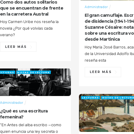
Como dos autos solitarios
Administrador
que se encuentran de frente
en la carretera Austral
El gran camuflaje. Escr
de disidencia (1941-19
Hoy Carmen Uribe nos reseña la
Suzanne Césaire: nota
novela ¿Por qué volvías cada
sobre una escritura vo
verano?
desde Martinica
Hoy María José Barros, ac
LEER MÁS
de la Universidad Adolfo Ib
reseña esta
LEER MÁS
ECTURAS
NOTAS DE LECTURA
LECTURAS
NOTAS DE LECTUR
Administrador
¿Qué es una escritura
femenina?
“En Antes del alba escribo —como
quien enuncia una ley secreta o