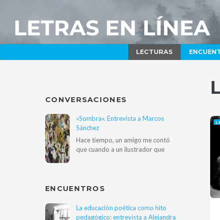
LECTURAS
ENCUEN
CONVERSACIONES
«Sombra». Entrevista a Marcos
L
Sánchez
Hace tiempo, un amigo me contó
que cuando a un ilustrador que
ENCUENTROS
La educación poética como hito
pedagógico: entrevista a Alejandra