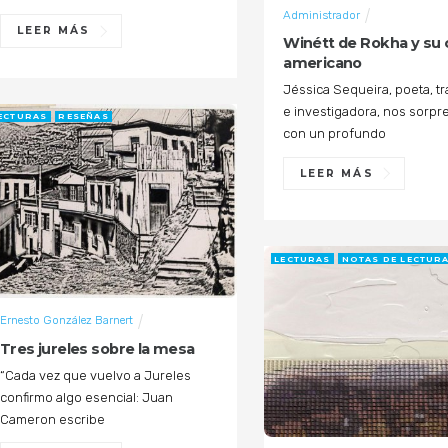
Administrador
LEER MÁS
Winétt de Rokha y su 
americano
Jéssica Sequeira, poeta, t
e investigadora, nos sorp
ECTURAS
RESEÑAS
con un profundo
LEER MÁS
LECTURAS
NOTAS DE LECTUR
Ernesto González Barnert
Tres jureles sobre la mesa
“Cada vez que vuelvo a Jureles
confirmo algo esencial: Juan
Cameron escribe