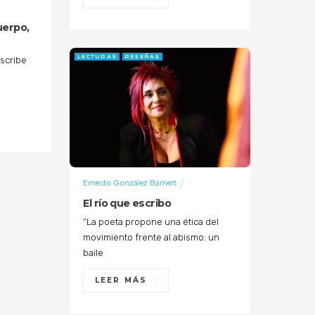
uerpo,
LECTURAS
RESEÑAS
scribe
Ernesto González Barnert
El río que escribo
“La poeta propone una ética del
movimiento frente al abismo: un
baile
LEER MÁS