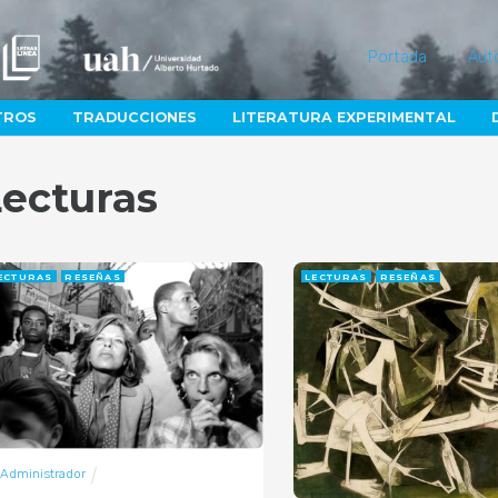
Portada
Aut
TROS
TRADUCCIONES
LITERATURA EXPERIMENTAL
Lecturas
ECTURAS
RESEÑAS
LECTURAS
RESEÑAS
Administrador