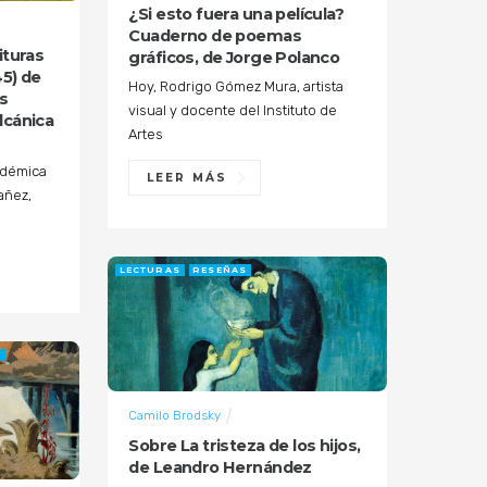
¿Si esto fuera una película?
Cuaderno de poemas
ituras
gráficos, de Jorge Polanco
45) de
Hoy, Rodrigo Gómez Mura, artista
s
visual y docente del Instituto de
lcánica
Artes
adémica
LEER MÁS
añez,
LECTURAS
RESEÑAS
A
Camilo Brodsky
Sobre La tristeza de los hijos,
de Leandro Hernández