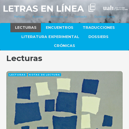
Portada
Autores
Artículos
Contacto
Quiénes Somos
LECTURAS
ENCUENTROS
TRADUCCIONES
LITERATURA EXPERIMENTAL
DOSSIERS
CRÓNICAS
Lecturas
LECTURAS
NOTAS DE LECTURA