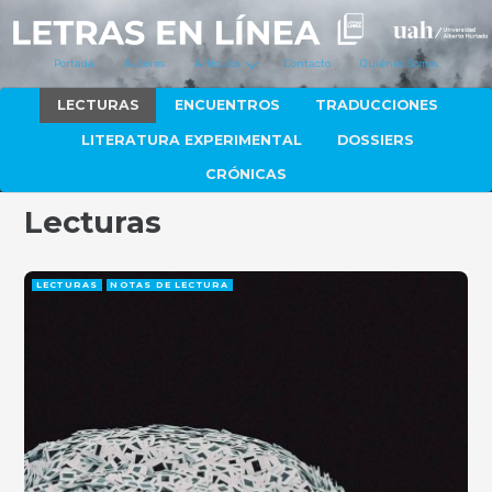
Portada
Autores
Artículos
Contacto
Quiénes Somos
LECTURAS
ENCUENTROS
TRADUCCIONES
LITERATURA EXPERIMENTAL
DOSSIERS
CRÓNICAS
Lecturas
LECTURAS
NOTAS DE LECTURA