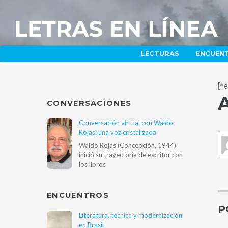
LECTURAS
ENCUEN
[f
CONVERSACIONES
Conversación virtual con Waldo
Rojas: una voz cristalizada
Waldo Rojas (Concepción, 1944)
inició su trayectoria de escritor con
los libros
ENCUENTROS
P
Literatura, técnica y modernización
en Brasil