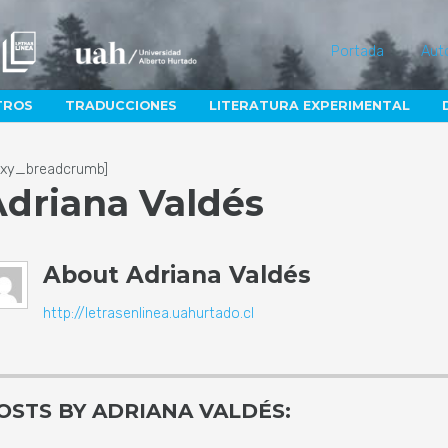
Portada
Aut
TROS
TRADUCCIONES
LITERATURA EXPERIMENTAL
lexy_breadcrumb]
Adriana Valdés
About
Adriana Valdés
http://letrasenlinea.uahurtado.cl
OSTS BY ADRIANA VALDÉS: