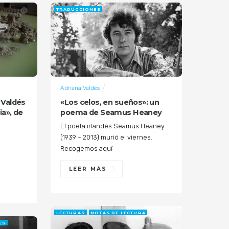
TRADUCCIONES
Adriana Valdés
 Valdés
«Los celos, en sueños»: un
a», de
poema de Seamus Heaney
El poeta irlandés Seamus Heaney
(1939 – 2013) murió el viernes.
Recogemos aquí
LEER MÁS
LECTURAS
NOTAS DE LECTURA
ES