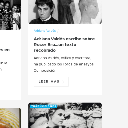
Adriana Valdés
Adriana Valdés escribe sobre
Roser Bru…un texto
es en
recobrado
Adriana Valdés, crítica y escritora,
Chile
ha publicado los libros de ensayos
ín
Composición
LEER MÁS
TRADUCCIONES