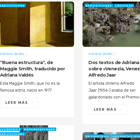
RADUCCIONES
EXPOSICIONES
LECTURAS
Adriana Valdés
Adriana Valdés
“Buena estructura“, de
Dos textos de Adriana
Maggie Smith, traducido por
sobre «Venezia, Venezi
Adriana Valdés
Alfredo Jaar
Esta Maggie Smith, que no es la
El artista chileno Alfredo
famosa actriz, nació en 1977
Jaar (1956-) acaba de ser
galardonado con el Premio
LEER MÁS
LEER MÁS
NCUENTROS
PRESENTACIONES
RADUCCIONES
ENCUENTROS
PRESENTACION