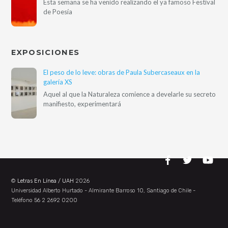
Esta semana se ha venido realizando el ya famoso Festival
de Poesía
EXPOSICIONES
El peso de lo leve: obras de Paula Subercaseaux en la
galería XS
Aquel al que la Naturaleza comience a develarle su secreto
manifiesto, experimentará
©
Letras En Línea / UAH
2026
Universidad Alberto Hurtado - Almirante Barroso 10, Santiago de Chile -
Teléfono 56 2 2692 0200