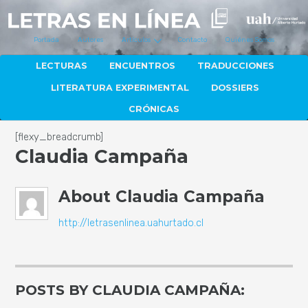
Portada
Autores
Artículos
Contacto
Quiénes Somos
LECTURAS
ENCUENTROS
TRADUCCIONES
LITERATURA EXPERIMENTAL
DOSSIERS
CRÓNICAS
[flexy_breadcrumb]
Claudia Campaña
About
Claudia Campaña
http://letrasenlinea.uahurtado.cl
POSTS BY CLAUDIA CAMPAÑA: