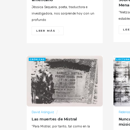
Mena
Jéssica Sequeira, poeta, traductora e
“Nietzs
investigadora, nos sorprende hoy con un
estable
profundo
LE
LEER MÁS
CRÓNICAS
LECTURA
David Aránguiz
Federico
Las muertes de Mistral
Nunca
músic
“Para Mistral, por tanto, tal como en la