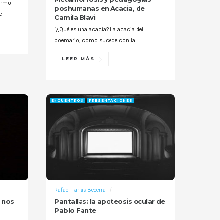
firmo
poshumanas en Acacia, de
e
Camila Blavi
“¿Qué es una acacia? La acacia del
poemario, como sucede con la
LEER MÁS
ENCUENTROS
PRESENTACIONES
Rafael Farías Becerra
e nos
Pantallas: la apoteosis ocular de
Pablo Fante