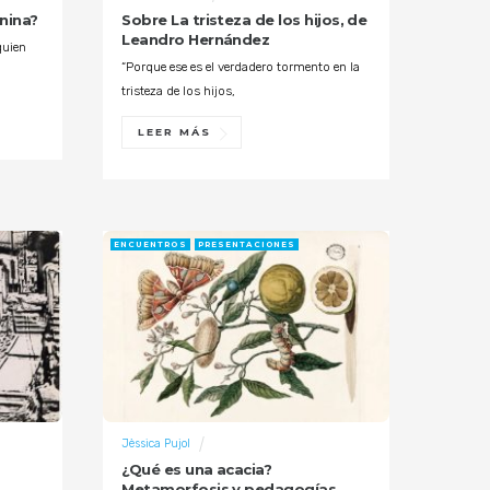
nina?
Sobre La tristeza de los hijos, de
Leandro Hernández
quien
“Porque ese es el verdadero tormento en la
tristeza de los hijos,
LEER MÁS
ENCUENTROS
PRESENTACIONES
Jèssica Pujol
¿Qué es una acacia?
Metamorfosis y pedagogías