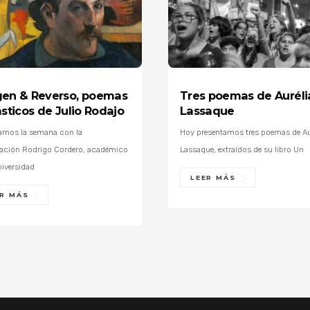
en & Reverso, poemas
Tres poemas de Auréli
ásticos de Julio Rodajo
Lassaque
mos la semana con la
Hoy presentamos tres poemas de Au
tación Rodrigo Cordero, académico
Lassaque, extraídos de su libro Un
niversidad
LEER MÁS
ER MÁS