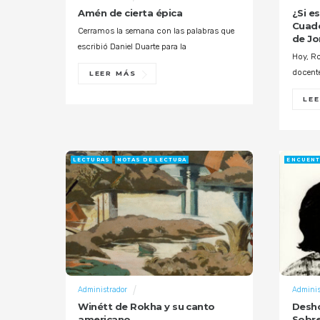
Amén de cierta épica
¿Si e
Cuade
Cerramos la semana con las palabras que
de Jo
escribió Daniel Duarte para la
Hoy, Ro
docente
LEER MÁS
LE
LECTURAS
NOTAS DE LECTURA
ENCUEN
Administrador
Adminis
Winétt de Rokha y su canto
Desho
americano
Sobre