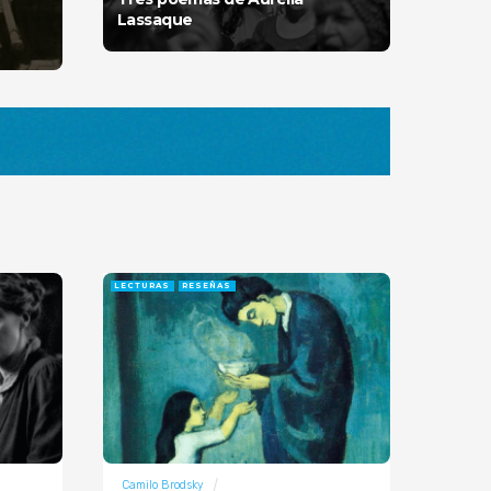
Lassaque
LECTURAS
RESEÑAS
Camilo Brodsky