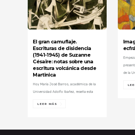
El gran camuflaje.
Imag
Escrituras de disidencia
ecfr
(1941-1945) de Suzanne
Empeza
Césaire: notas sobre una
presen
escritura volcánica desde
de la U
Martinica
Hoy María José Barros, académica de la
LE
Universidad Adolfo Ibañez, reseña esta
LEER MÁS