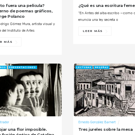
sto fuera una película?
¿Qué es una escritura feme
rno de poemas gráficos,
“En Antes del alba escribo —como 
rge Polanco
enuncia una ley secreta o
drigo Gómez Mura, artista visual y
 del Instituto de Artes
LEER MÁS
ER MÁS
TROS
PRESENTACIONES
LECTURAS
RESEÑAS
trador
Ernesto González Barnert
jar una flor imposible.
Tres jureles sobre la mesa
 Ilusión óptica de Catalina