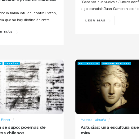
“Cada vez que vuelvo a Jureles con
algo esencial: Juan Cameron escrib
che lo había intuido: contra Platón,
cía que no hay distinción entre
LEER MÁS
ER MÁS
S
RESEÑAS
ENCUENTROS
PRESENTACIONES
 Eisner
Marcela Labraña
 se supo: poemas de
Astucias: una escultura qu
os chilenos
mira