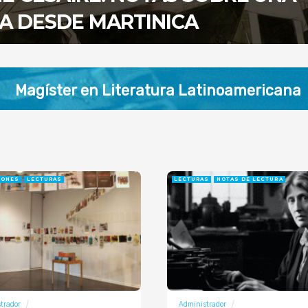
A DESDE MARTINICA
Magíster en Literatura Latinoamericana
IONES
LECTURAS
LECTURAS
NOTAS DE LECTURA
trador
Administrador