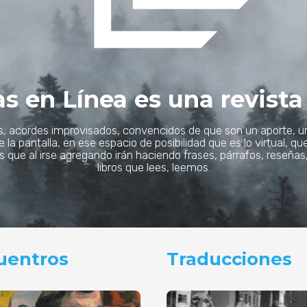
as en Línea es una revista 
 acordes improvisados, convencidos de que son un aporte, un
 de la pantalla, en ese espacio de posibilidad que es lo virtual,
 que al irse agregando irán haciendo frases, párrafos, reseñas
libros que lees, leemos.
uentros
Traducciones