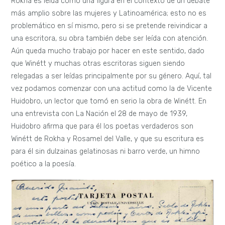
Rokha es leída como una figura en el contexto de un debate
más amplio sobre las mujeres y Latinoamérica; esto no es
problemático en sí mismo, pero si se pretende reivindicar a
una escritora, su obra también debe ser leída con atención.
Aún queda mucho trabajo por hacer en este sentido, dado
que Winétt y muchas otras escritoras siguen siendo
relegadas a ser leídas principalmente por su género. Aquí, tal
vez podamos comenzar con una actitud como la de Vicente
Huidobro, un lector que tomó en serio la obra de Winétt. En
una entrevista con La Nación el 28 de mayo de 1939,
Huidobro afirma que para él los poetas verdaderos son
Winétt de Rokha y Rosamel del Valle, y que su escritura es
para él sin dulzainas gelatinosas ni barro verde, un himno
poético a la poesía.