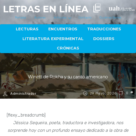
Portada
Autores
Artículos
Contacto
Quiénes Somos
LECTURAS
ENCUENTROS
TRADUCCIONES
LITERATURA EXPERIMENTAL
DOSSIERS
CRÓNICAS
Winétt de Rokha y su canto americano
29 mayo, 2026
0
Administrador
[flexy_breadcrumb]
Jéssica Sequeira, poeta, traductora e investigadora, nos
sorprende hoy con un profundo ensayo dedicado a la obra de