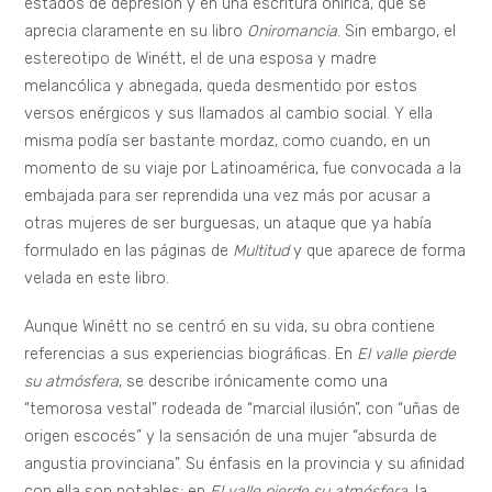
estados de depresión y en una escritura onírica, que se
aprecia claramente en su libro
Oniromancia
. Sin embargo, el
estereotipo de Winétt, el de una esposa y madre
melancólica y abnegada, queda desmentido por estos
versos enérgicos y sus llamados al cambio social. Y ella
misma podía ser bastante mordaz, como cuando, en un
momento de su viaje por Latinoamérica, fue convocada a la
embajada para ser reprendida una vez más por acusar a
otras mujeres de ser burguesas, un ataque que ya había
formulado en las páginas de
Multitud
y que aparece de forma
velada en este libro.
Aunque Winétt no se centró en su vida, su obra contiene
referencias a sus experiencias biográficas. En
El valle pierde
su atmósfera
, se describe irónicamente como una
“temorosa vestal” rodeada de “marcial ilusión”, con “uñas de
origen escocés” y la sensación de una mujer “absurda de
angustia provinciana”. Su énfasis en la provincia y su afinidad
con ella son notables; en
El valle pierde su atmósfera
, la