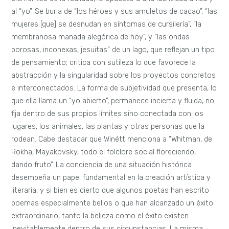
al “yo”. Se burla de “los héroes y sus amuletos de cacao”, “las
mujeres [que] se desnudan en síntomas de cursilería”, “la
membranosa manada alegórica de hoy”, y “las ondas
porosas, inconexas, jesuitas” de un lago, que reflejan un tipo
de pensamiento; critica con sutileza lo que favorece la
abstracción y la singularidad sobre los proyectos concretos
e interconectados. La forma de subjetividad que presenta, lo
que ella llama un “yo abierto”, permanece incierta y fluida, no
fija dentro de sus propios límites sino conectada con los
lugares, los animales, las plantas y otras personas que la
rodean. Cabe destacar que Winétt menciona a “Whitman, de
Rokha, Mayakovsky, todo el folclore social floreciendo,
dando fruto”. La conciencia de una situación histórica
desempeña un papel fundamental en la creación artística y
literaria, y si bien es cierto que algunos poetas han escrito
poemas especialmente bellos o que han alcanzado un éxito
extraordinario, tanto la belleza como el éxito existen
inevitablemente dentro de sus circunstancias. La misma