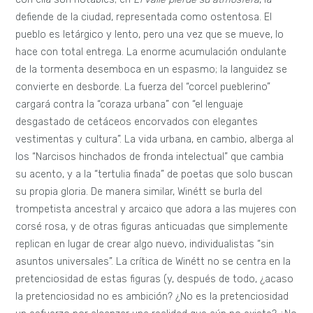
defiende de la ciudad, representada como ostentosa. El
pueblo es letárgico y lento, pero una vez que se mueve, lo
hace con total entrega. La enorme acumulación ondulante
de la tormenta desemboca en un espasmo; la languidez se
convierte en desborde. La fuerza del “corcel pueblerino”
cargará contra la “coraza urbana” con “el lenguaje
desgastado de cetáceos encorvados con elegantes
vestimentas y cultura”. La vida urbana, en cambio, alberga al
los “Narcisos hinchados de fronda intelectual” que cambia
su acento, y a la “tertulia finada” de poetas que solo buscan
su propia gloria. De manera similar, Winétt se burla del
trompetista ancestral y arcaico que adora a las mujeres con
corsé rosa, y de otras figuras anticuadas que simplemente
replican en lugar de crear algo nuevo, individualistas “sin
asuntos universales”. La crítica de Winétt no se centra en la
pretenciosidad de estas figuras (y, después de todo, ¿acaso
la pretenciosidad no es ambición? ¿No es la pretenciosidad