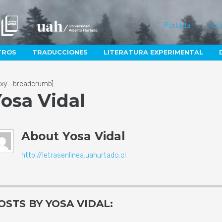
Portada
Aut
TROS
TRADUCCIONES
LITERATURA EXPERIMENTAL
lexy_breadcrumb]
osa Vidal
About
Yosa Vidal
http://letrasenlinea.uahurtado.cl
OSTS BY YOSA VIDAL: