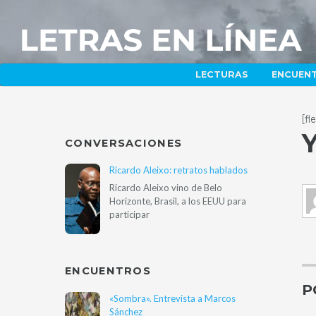
LECTURAS
ENCUEN
[f
Y
CONVERSACIONES
Ricardo Aleixo: retratos hablados
Ricardo Aleixo vino de Belo
Horizonte, Brasil, a los EEUU para
participar
ENCUENTROS
P
«Sombra». Entrevista a Marcos
Sánchez