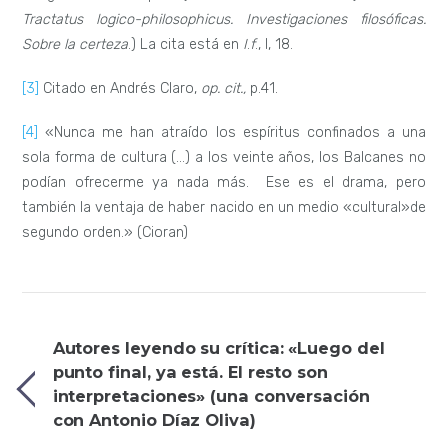
Tractatus logico-philosophicus. Investigaciones filosóficas.
Sobre la certeza
.) La cita está en
I
.
f
., I, 18.
[3]
Citado en Andrés Claro,
op. cit.,
p.41.
[4]
«Nunca me han atraído los espíritus confinados a una
sola forma de cultura (…) a los veinte años, los Balcanes no
podían ofrecerme ya nada más. Ese es el drama, pero
también la ventaja de haber nacido en un medio «cultural»de
segundo orden.» (Cioran)
Autores leyendo su crítica: «Luego del
punto final, ya está. El resto son
interpretaciones» (una conversación
con Antonio Díaz Oliva)