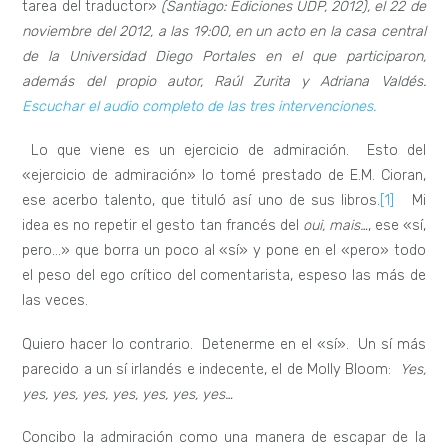
tarea del traductor»
(Santiago: Ediciones UDP, 2012), el 22 de
noviembre del 2012, a las 19:00, en un acto en la casa central
de la Universidad Diego Portales en el que participaron,
además del propio autor, Raúl Zurita y Adriana Valdés.
Escuchar el audio completo de las tres intervenciones.
Lo que viene es un ejercicio de admiración. Esto del
«ejercicio de admiración» lo tomé prestado de E.M. Cioran,
ese acerbo talento, que tituló así uno de sus libros.
[1]
Mi
idea es no repetir el gesto tan francés del
oui, mais…
, ese «sí,
pero…» que borra un poco al «sí» y pone en el «pero» todo
el peso del ego crítico del comentarista, espeso las más de
las veces.
Quiero hacer lo contrario. Detenerme en el «sí». Un sí más
parecido a un sí irlandés e indecente, el de Molly Bloom:
Yes,
yes, yes, yes, yes, yes, yes, yes…
Concibo la admiración como una manera de escapar de la