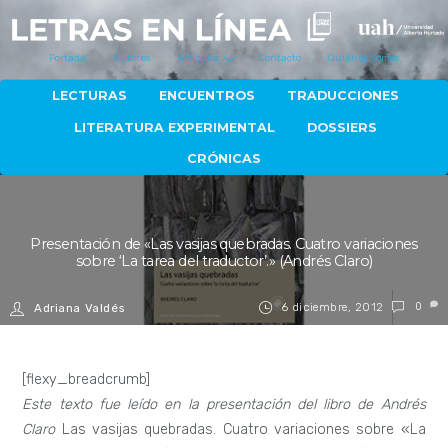
Portada
Autores
Artículos
Contacto
Quiénes Somos
LECTURAS
ENCUENTROS
TRADUCCIONES
LITERATURA EXPERIMENTAL
DOSSIERS
CRÓNICAS
Presentación de «Las vasijas quebradas. Cuatro variaciones
sobre ‘La tarea del traductor’.» (Andrés Claro)
6 diciembre, 2012
0
Adriana Valdés
[flexy_breadcrumb]
Este texto fue leído en la presentación del libro de Andrés
Claro
Las vasijas quebradas. Cuatro variaciones sobre «La