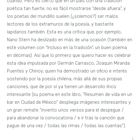
cuando. Pero es cierto que en un país con una tradición
poética tan fuerte, no es fácil mostrarse “desde afuera”, y
los poetas del mundillo suelen (¿solemos?) ser malos
lectores de los extramuros de la poesía, y bastante
lapidarios también. Esta es una crítica que, por ejemplo,
Nano Stern ha deslizado en más de una ocasión (también en
este volumen con “Incluso en la tradición”, un buen poema
en décimas). Así que lo primero que quiero hacer es celebrar
esta idea impulsada por Germán Carrasco, Joaquin Miranda
Puentes y Chinoy, quien ha demostrado un oficio e interés
sostenido por la poesía chilena, más allá de sus propias
canciones, que de por sí ya tienen un desarrollo lírico
interesante (su poema en este libro, “Resumen de vida en un
bar en Ciudad de México” despliega imágenes interesantes y
un gran remate “invento unos versos para el despegue /
para abandonar la convocatoria / e ir tras la canción que
pague de una vez / todas las rimas / todas las cuentas”).