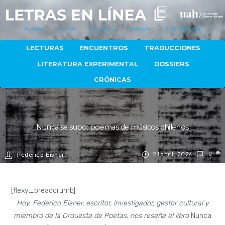
Portada
Autores
Artículos
Contacto
Quiénes Somos
LECTURAS
ENCUENTROS
TRADUCCIONES
LITERATURA EXPERIMENTAL
DOSSIERS
CRÓNICAS
Nunca se supo: poemas de músicos chilenos
21 abril, 2026
0
Federico Eisner
[flexy_breadcrumb]
Hoy, Federico Eisner, escritor, investigador, gestor cultural y
miembro de la Orquesta de Poetas, nos reseña el libro
Nunca