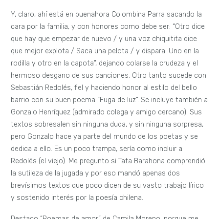
Y, claro, ahí está en buenahora Colombina Parra sacando la
cara por la familia, y con honores como debe ser: “Otro dice
que hay que empezar de nuevo / y una voz chiquitita dice
que mejor explota / Saca una pelota / y dispara. Uno en la
rodilla y otro en la capota”, dejando colarse la crudeza y el
hermoso desgano de sus canciones. Otro tanto sucede con
Sebastián Redolés, fiel y haciendo honor al estilo del bello
barrio con su buen poema “Fuga de luz”. Se incluye también a
Gonzalo Henríquez (admirado colega y amigo cercano). Sus
textos sobresalen sin ninguna duda, y sin ninguna sorpresa,
pero Gonzalo hace ya parte del mundo de los poetas y se
dedica a ello. Es un poco trampa, sería como incluir a
Redolés (el viejo). Me pregunto si Tata Barahona comprendió
la sutileza de la jugada y por eso mandó apenas dos
brevísimos textos que poco dicen de su vasto trabajo lírico
y sostenido interés por la poesía chilena.
Destaco “Poemas de amor” de Camila Moreno, porque me