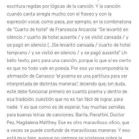
escritura regidas por lógicas de la canción. Y la canción
cuando canta arregla mucho con el fraseo y con la
expresión vocal, como pasa, por ejemplo, en la combinatoria
de “Cuarto de hotel” de Francesca Ancarola: “Se levantó en
silencio / cuarto de hotel ausente / y se vistió cansada / y
se pagó en silencio (…)Se levantó cansada / cuarto de hotel
temprano / y se vistió en silencio / y se pagó ausente”. Un
bello texto, pero para una canción, porque lo que sí es cierto
es que no todo vale en poesía. Por eso yo recompondría la
afirmación de Carrasco “el poema es una partitura para ser
interpretada de distintas maneras”, diciendo que, sin duda,
este debe funcionar primero en cuanto poema y dentro de
esa tradición, cuestión que no es tan fácil de lograr, para
nadie. Y es que como es de esperar, hay muchas semillas
para buenas letras de canciones: Barría, Pierattini, Doctor
Pez, Magdalena Matthey. Ese es otro maravilloso oficio, que
a veces se puede confundir de maravillosas maneras. Y eso
está muy bien, aunque no siempre se sostenga sobre la