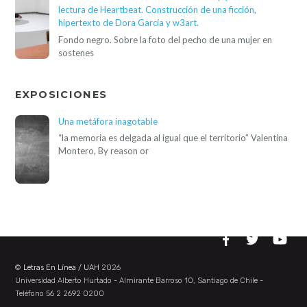
lectura de Heartbeat. Construcción de una ficción,
hipertexto de Dora García y w3art.
Fondo negro. Sobre la foto del pecho de una mujer en
sostenes
EXPOSICIONES
Una metáfora inagotable
“la memoria es delgada al igual que el territorio” Valentina
Montero, By reason or
©
Letras En Línea / UAH
2026
Universidad Alberto Hurtado - Almirante Barroso 10, Santiago de Chile -
Teléfono 56 2 2692 0200