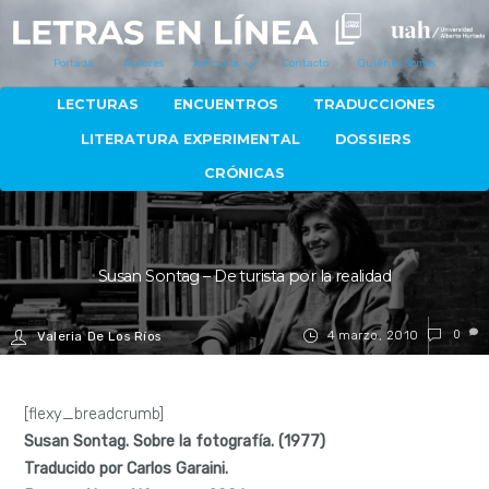
Portada
Autores
Artículos
Contacto
Quiénes Somos
LECTURAS
ENCUENTROS
TRADUCCIONES
LITERATURA EXPERIMENTAL
DOSSIERS
CRÓNICAS
Susan Sontag – De turista por la realidad
4 marzo, 2010
0
Valeria De Los Ríos
[flexy_breadcrumb]
Susan Sontag. Sobre la fotografía. (1977)
Traducido por Carlos Garaini.