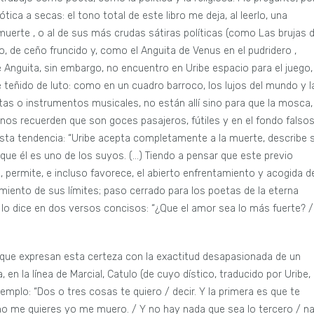
tica a secas: el tono total de este libro me deja, al leerlo, una
 muerte , o al de sus más crudas sátiras políticas (como Las brujas 
, de ceño fruncido y, como el Anguita de Venus en el pudridero ,
 Anguita, sin embargo, no encuentro en Uribe espacio para el juego, 
 teñido de luto: como en un cuadro barroco, los lujos del mundo y l
rutas o instrumentos musicales, no están allí sino para que la mosca,
do nos recuerden que son goces pasajeros, fútiles y en el fondo falsos
sta tendencia: “Uribe acepta completamente a la muerte, describe 
que él es uno de los suyos. (…) Tiendo a pensar que este previo
a, permite, e incluso favorece, el abierto enfrentamiento y acogida d
imiento de sus límites; paso cerrado para los poetas de la eterna
ibe lo dice en dos versos concisos: “¿Que el amor sea lo más fuerte? /
 que expresan esta certeza con la exactitud desapasionada de un
 en la línea de Marcial, Catulo (de cuyo dístico, traducido por Uribe,
 ejemplo: “Dos o tres cosas te quiero / decir. Y la primera es que te
i no me quieres yo me muero. / Y no hay nada que sea lo tercero / n