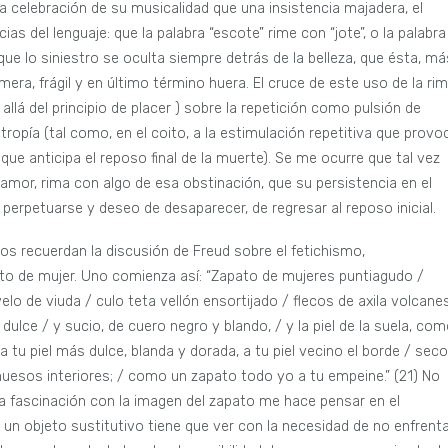
na celebración de su musicalidad que una insistencia majadera, el
s del lenguaje: que la palabra “escote” rime con “jote”, o la palabra
n que lo siniestro se oculta siempre detrás de la belleza, que ésta, má
fímera, frágil y en último término huera. El cruce de este uso de la ri
lá del principio de placer ) sobre la repetición como pulsión de
tropía (tal como, en el coito, a la estimulación repetitiva que provo
ue anticipa el reposo final de la muerte). Se me ocurre que tal vez
mor, rima con algo de esa obstinación, que su persistencia en el
 perpetuarse y deseo de desaparecer, de regresar al reposo inicial.
s recuerdan la discusión de Freud sobre el fetichismo,
to de mujer. Uno comienza así: “Zapato de mujeres puntiagudo /
lo de viuda / culo teta vellón ensortijado / flecos de axila volcane
 dulce / y sucio, de cuero negro y blando, / y la piel de la suela, co
a tu piel más dulce, blanda y dorada, a tu piel vecino el borde / seco
uesos interiores; / como un zapato todo yo a tu empeine.” (21) No
la fascinación con la imagen del zapato me hace pensar en el
 un objeto sustitutivo tiene que ver con la necesidad de no enfrent