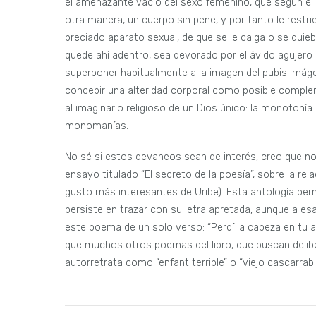
el amenazante vacío del sexo femenino, que según él 
otra manera, un cuerpo sin pene, y por tanto le restrie
preciado aparato sexual, de que se le caiga o se quiebr
quede ahí adentro, sea devorado por el ávido agujero 
superponer habitualmente a la imagen del pubis imáge
concebir una alteridad corporal como posible complem
al imaginario religioso de un Dios único: la monoto
monomanías.
No sé si estos devaneos sean de interés, creo que no
ensayo titulado “El secreto de la poesía”, sobre la re
gusto más interesantes de Uribe). Esta antología pe
persiste en trazar con su letra apretada, aunque a e
este poema de un solo verso: “Perdí la cabeza en tu
que muchos otros poemas del libro, que buscan delib
autorretrata como “enfant terrible” o “viejo cascarrab