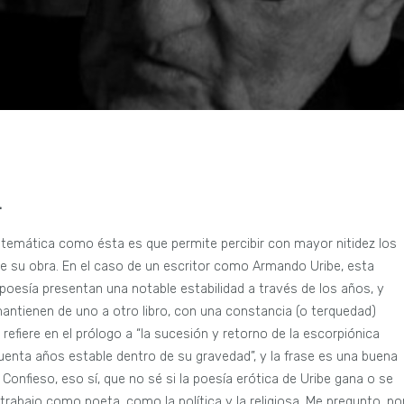
.
 temática como ésta es que permite percibir con mayor nitidez los
de su obra. En el caso de un escritor como Armando Uribe, esta
 poesía presentan una notable estabilidad a través de los años, y
ntienen de uno a otro libro, con una constancia (o terquedad)
 refiere en el prólogo a “la sucesión y retorno de la escorpiónica
uenta años estable dentro de su gravedad”, y la frase es una buena
 Confieso, eso sí, que no sé si la poesía erótica de Uribe gana o se
rabajo como poeta, como la política y la religiosa. Me pregunto, po