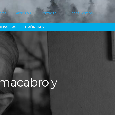
ores
Artículos
Contacto
Quiénes Somos
DOSSIERS
CRÓNICAS
 macabro y