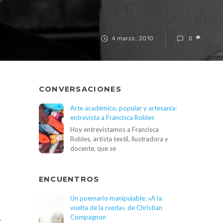
4 marzo, 2010
0
CONVERSACIONES
Arte académico, popular y artesanía:
entrevista a Francisca Robles
Hoy entrevistamos a Francisca
Robles, artista textil, ilustradora y
docente, que se
ENCUENTROS
Un poemario manipulable: «A la
vuelta de la rueda», de Christian
Compagnon
r