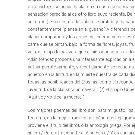
otra parte, si se puede hablar en su caso de poesía eró
sensación parecida al de otro libro suyo reciente, De
uniforme ). El erotismo de Uribe es sombrío y macabro
constantemente “piensa en el gusano”. A diferencia de
placer compartido y los goces del cuerpo que no esté
carne que se pintan, bajo la forma de flores, joyas, f
vela, el reloj o la calavera que el pintor puso a su la
Adán Méndez propone una interesante explicación a e
actuar puntillosamente, y repetidamente se recuerda 
acuerdo en la finitud, en la muerte nuestra de cada dí
todas las posibilidades del Eros, así como el reconoc
juventud, de la clausura primaveral.” (7) El propio Ur
¡Aquí voy yo dice la muerte!”
Los mejores poemas del libro son, para mi gusto, los
teorema, en la mejor tradición del género del epigrama,
proviene el título del libro), o la antología griega. Por
quiero./ Pero otra cosa te diré primero. / Y es que s