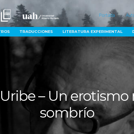
Portada
Aut
TROS
TRADUCCIONES
LITERATURA EXPERIMENTAL
ribe – Un erotismo
sombrío