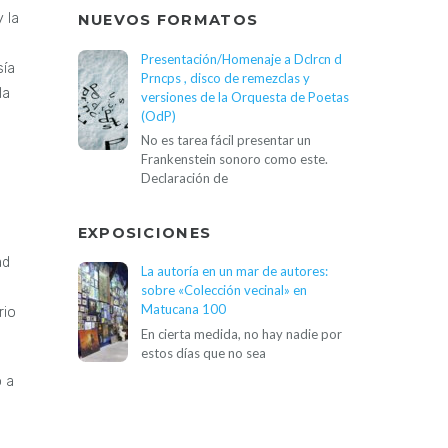
 la
NUEVOS FORMATOS
Presentación/Homenaje a Dclrcn d
sía
Prncps , disco de remezclas y
la
versiones de la Orquesta de Poetas
(OdP)
No es tarea fácil presentar un
Frankenstein sonoro como este.
Declaración de
EXPOSICIONES
ad
La autoría en un mar de autores:
sobre «Colección vecinal» en
Matucana 100
rio
En cierta medida, no hay nadie por
estos días que no sea
o a