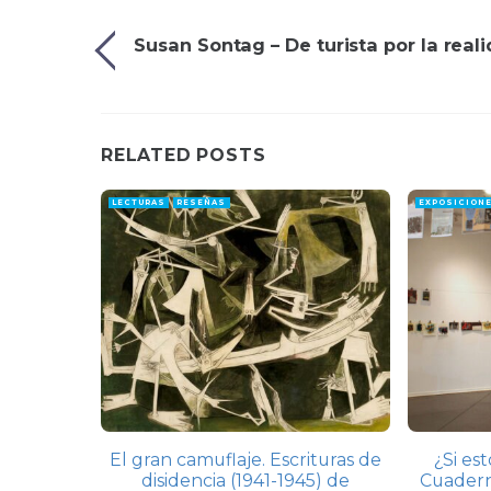
Susan Sontag – De turista por la real
RELATED POSTS
LECTURAS
RESEÑAS
EXPOSICION
El gran camuflaje. Escrituras de
¿Si es
disidencia (1941-1945) de
Cuadern