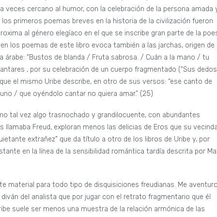
o, a veces cercano al humor, con la celebración de la persona amada y
os primeros poemas breves en la historia de la civilización fueron
proxima al género elegíaco en el que se inscribe gran parte de la poe
en los poemas de este libro evoca también a las jarchas, origen de 
ica árabe: “Bustos de blanda / Fruta sabrosa. / Cuán a la mano / tu
 cantares , por su celebración de un cuerpo fragmentado (“Sus dedos
ue el mismo Uribe describe, en otro de sus versos: “ese canto de
no / que oyéndolo cantar no quiera amar.” (25)
mo tal vez algo trasnochado y grandilocuente, con abundantes
os llamaba Freud, exploran menos las delicias de Eros que su vecind
uietante extrañez” que da título a otro de los libros de Uribe y, por
stante en la línea de la sensibilidad romántica tardía descrita por Ma
te material para todo tipo de disquisiciones freudianas. Me aventur
 diván del analista que por jugar con el retrato fragmentario que él
ibe suele ser menos una muestra de la relación armónica de las