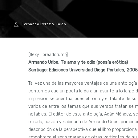
Fernando Pérez Villalón
[flexy_breadcrumb]
Armando Uribe, Te amo y te odio (poesía erótica)
Santiago: Ediciones Universidad Diego Portales, 2005
Tal vez una de las mayores ventajas de una antología
contornos que un poeta le da a un asunto a lo largo 
impresión se acentúa, pues el tono y el talante de su
varios de entre los temas
que sus versos tratan se ma
notables. El editor de esta antología, Adán Méndez, se
mirada, pasión y sabiduría de Armando Uribe, por cinc
descripción de la perspectiva que el libro proporciona.
empobrece al ser separada de otras vertientes de su t