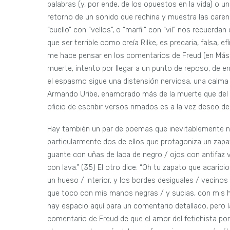
palabras (y, por ende, de los opuestos en la vida) o u
retorno de un sonido que rechina y muestra las carencia
“cuello” con “vellos”, o “marfil” con “vil” nos recuerda
que ser terrible como creía Rilke, es precaria, falsa, e
me hace pensar en los comentarios de Freud (en Más al
muerte, intento por llegar a un punto de reposo, de en
el espasmo sigue una distensión nerviosa, una calma q
Armando Uribe, enamorado más de la muerte que del a
oficio de escribir versos rimados es a la vez deseo de
Hay también un par de poemas que inevitablemente no
particularmente dos de ellos que protagoniza un zapa
guante con uñas de laca de negro / ojos con antifaz ve
con lava.” (35) El otro dice: “Oh tu zapato que acaricio
un hueso / interior, y los bordes desiguales / vecinos 
que toco con mis manos negras / y sucias, con mis h
hay espacio aquí para un comentario detallado, pero 
comentario de Freud de que el amor del fetichista por