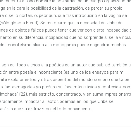
le muestra a todo hombre la posibilidad de un cuerpo organizado d
ga en la cara la posibilidad de la castración, de perder su propio
e o se lo corten, o, peor aún, que tras introducirlo en la vagina se
(sólo gloso a Freud). Se me ocurre que la necesidad de Uribe de
nes de objetos fálicos puede tener que ver con cierta incapacidad 
ento en su diferencia, incapacidad que no sorprende si se la vincul
nía del monoteísmo aliada a la monogamia puede engendrar muchas
 son del todo ajenos a la poética de un autor que publicó también 
lación entre poesía e inconsciente (es uno de los ensayos para mi
rmite explorar estos y otros aspectos del mundo sombrío que Uribe
sas fantasmagorías yo prefiero su línea más clásica y contenida, co
 almohada” (22), más estricto, concentrado, y en suma impresionant
eradamente impactar al lector, poemas en los que Uribe se
ias” sin que su disfraz sea del todo convincente.