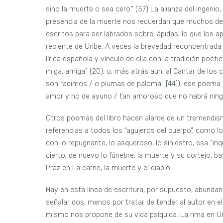
sino la muerte o sea cero.” (57) La alianza del ingeni
presencia de la muerte nos recuerdan que muchos de l
escritos para ser labrados sobre lápidas, lo que los a
reciente de Uribe. A veces la brevedad reconcentrada 
lírica española y vínculo de ella con la tradición poét
miga, amiga” (20), o, más atrás aun, al Cantar de los
son racimos / o plumas de paloma” [44]), ese poema q
amor y no de ayuno / tan amoroso que no habrá ningu
Otros poemas del libro hacen alarde de un tremendis
referencias a todos los “agujeros del cuerpo”, como l
con lo repugnante, lo asqueroso, lo siniestro, esa “inq
cierto, de nuevo lo fúnebre, la muerte y su cortejo, ba
Praz en La carne, la muerte y el diablo .
Hay en esta línea de escritura, por supuesto, abundan
señalar dos, menos por tratar de tender al autor en el
mismo nos propone de su vida psíquica. La rima en Ur