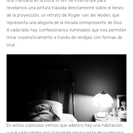
una manzana en la boca. El film se interrumpe para
revelarnos una pintura trazada directamente sobre el lienzo
de la proyección, un retrato de Rogier van der Wyden, que
representa una alegoría de la mirada omnipresente de Dios.
A cada lado hay confesionarios iluminados que nos permiten
mirar voyerísticamente a través de rendijas con formas de
cruz.
En estos cubículos vemos que adentro hay una habitación,
y que cada objeto nos transmite alguna pista de la persona