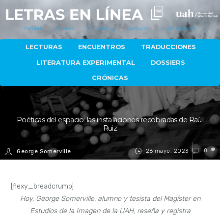
Portada
Autores
Artículos
Contacto
Quiénes Somos
LECTURAS
ENCUENTROS
TRADUCCIONES
LITERATURA EXPERIMENTAL
DOSSIERS
CRÓNICAS
Poéticas del espacio: las instalaciones recobradas de Raúl
Ruiz
26 mayo, 2023
0
George Somerville
[flexy_breadcrumb]
Hoy, George Somerville, alumno y tesista del Magíster en
Estudios de la Imagen de la UAH, reseña y registra