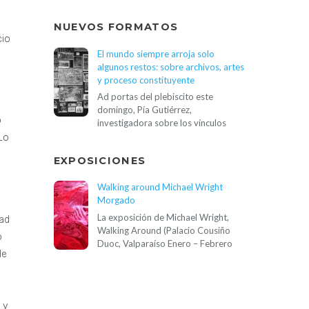
NUEVOS FORMATOS
cio
El mundo siempre arroja solo
algunos restos: sobre archivos, artes
y proceso constituyente
Ad portas del plebiscito este
domingo, Pía Gutiérrez,
o
investigadora sobre los vínculos
Lo
EXPOSICIONES
Walking around Michael Wright
Morgado
La exposición de Michael Wright,
dad
Walking Around (Palacio Cousiño
o
Duoc, Valparaíso Enero – Febrero
de
 y