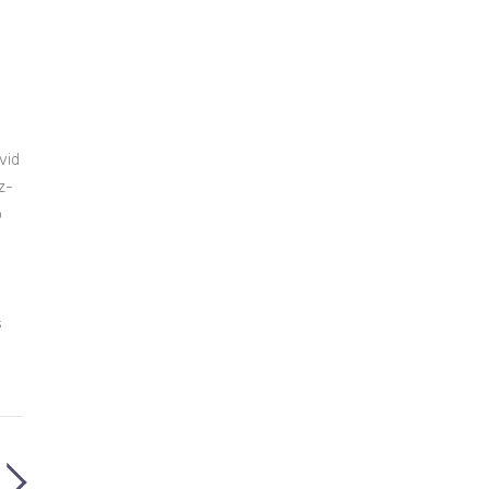
vid
z-
o
s