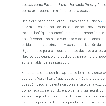
poetas como Federico Eisner, Fernando Pérez y Pablo 
como excepcional en el ámbito de la poesía.
Decía que hace poco Felipe Cussen sacó su disco
Qui
diez minutos. Se trata de un total de seis piezas sonoras
meditation”, “quick silence”. La primera sensación que
poesía sonora, no había suciedad o exploraciones, err
calidad sonora profesional y con una utilización de los
Digamos que para cualquiera que se dedique a esto, 
libro porque cuando uno publica su primer libro al po
evita a hablar de ese pasado…
En este caso Cussen trabaja desde lo nimio y despro
eso sería “quick litany”, que apuesta más a la saturac
cuestión peculiar de este disco es el uso de la voz, 
combinada con el sonido envolvente y diametral, don
ésta entre por los conductos digitales como un mosai
es complejísimo en términos prácticos. Entonces esta