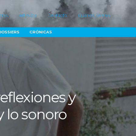
ores
Artículos
Contacto
Quiénes Somos
DOSSIERS
CRÓNICAS
reflexiones y
y lo sonoro