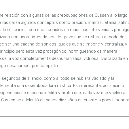
ne relación con algunas de las preocupaciones de Cussen a lo largo
radicaliza algunos conceptos como oración, mantra, letanía, salm
itation” se inicia con unos sonidos de máquinas intervenidas por alg
tizado con unos tintes de sonido grave que se reiteran a modo de
ce ser una cadena de sonidos iguales que se impone y centraliza, y 
l principio pero esta vez protagónico, hormigueando de manera
so de la voz completamente deshumanizada, vidriosa, cristalizada en
luego desaparecer por completo.
a 4 segundos de silencio, como si todo se hubiera vaciado y la
blemente una desembocadura mística. Es interesante, por decir lo
 experiencia de escucha inédita y prolija que, cada vez que vuelvo a
e Cussen se adelantó al menos diez años en cuanto a poesía sonor