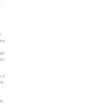
r
e
una
igo
uso
s a
ra
s,