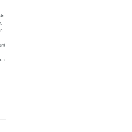
 de
o,
ún
ahí
 un
a