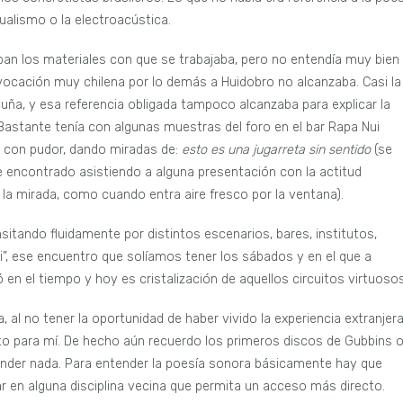
tualismo o la electroacústica.
an los materiales con que se trabajaba, pero no entendía muy bien
nvocación muy chilena por lo demás a Huidobro no alcanzaba. Casi la
icuña, y esa referencia obligada tampoco alcanzaba para explicar la
Bastante tenía con algunas muestras del foro en el bar Rapa Nui
n con pudor, dando miradas de:
esto es una jugarreta sin sentido
(se
encontrado asistiendo a alguna presentación con la actitud
la mirada, como cuando entra aire fresco por la ventana).
sitando fluidamente por distintos escenarios, bares, institutos,
i”, ese encuentro que solíamos tener los sábados y en el que a
n el tiempo y hoy es cristalización de aquellos circuitos virtuosos
, al no tener la oportunidad de haber vivido la experiencia extranjera
nto para mí. De hecho aún recuerdo los primeros discos de Gubbins 
ender nada. Para entender la poesía sonora básicamente hay que
r en alguna disciplina vecina que permita un acceso más directo.