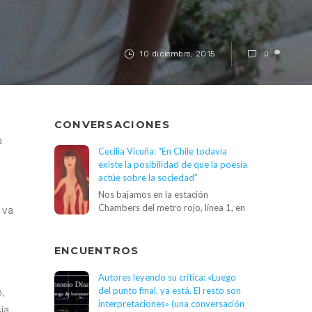
10 diciembre, 2015
0
CONVERSACIONES
a
Cecilia Vicuña: “En Chile todavía
existe la posibilidad de que la poesía
actúe sobre la sociedad”
Nos bajamos en la estación
Chambers del metro rojo, línea 1, en
 va
ENCUENTROS
Autores leyendo su crítica: «Luego
del punto final, ya está. El resto son
,
interpretaciones» (una conversación
ía