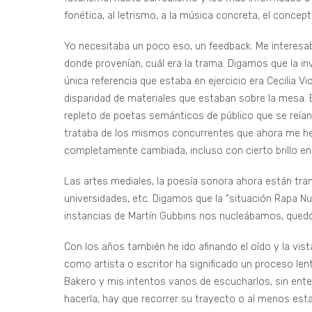
fonética, al letrismo, a la música concreta, el concep
Yo necesitaba un poco eso, un feedback. Me interesab
donde provenían, cuál era la trama. Digamos que la i
única referencia que estaba en ejercicio era Cecilia V
disparidad de materiales que estaban sobre la mesa. 
repleto de poetas semánticos de público que se reía
trataba de los mismos concurrentes que ahora me he 
completamente cambiada, incluso con cierto brillo en 
Las artes mediales, la poesía sonora ahora están tran
universidades, etc. Digamos que la “situación Rapa Nu
instancias de Martín Gubbins nos nucleábamos, quedó e
Con los años también he ido afinando el oído y la vista
como artista o escritor ha significado un proceso le
Bakero y mis intentos vanos de escucharlos, sin ent
hacerla, hay que recorrer su trayecto o al menos esta