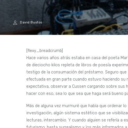
David Bustos
[flexy_breadcrumb]
Hace varios años atrás estaba en casa del poeta Mar
de dieciocho kilos repleta de libros de poesía experime
testigo de la consumación del préstamo. Seguro que 
efectuada en gran parte cuando estuvo haciendo su m
expectativa, observar a Cussen cargando sobre sus 
hacer con eso, sea lo que sea que haga será bueno 
Más de alguna vez murmuré que había que ordenar lo qu
investigación, algún sistema estético que se visibiliz
lecturas, intercambio. Y cuando alguien se refería a 
futurismo, hasta surrealismo y los más informados a l