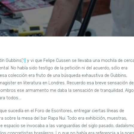
tín Gubbins
[1]
y vi que Felipe Cussen se llevaba una mochila de cerc
ntal. No había sido testigo de la petición ni del acuerdo, sólo era
esa colección era fruto de una búsqueda exhaustiva de Gubbins,
agister en literatura en Londres. Recuerdo esa breve sensación de
hombros ese armamento me daba la sensación de tranquilidad. Algo
para todos…
e sucedía en el Foro de Escritores, entregar ciertas líneas de
ara sobre la mesa del bar Rapa Nui. Todo era exhibición, muestras,
ese espacio se invocaba a las vanguardias del siglo pasado, dadaísmo
os concretistas brasileros. Lo que no había era referencia a la poes