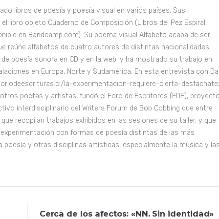
ado libros de poesía y poesía visual en varios países. Sus
 el libro objeto Cuaderno de Composición (Libros del Pez Espiral,
onible en
Bandcamp.com
). Su poema visual Alfabeto acaba de ser
ue reúne alfabetos de cuatro autores de distintas nacionalidades
s de poesía sonora en CD y en la web; y ha mostrado su trabajo en
talaciones en Europa, Norte y Sudamérica. En esta entrevista con Da
toriodeescrituras.cl/la-experimentacion-requiere-cierta-desfachate
 a otros poetas y artistas, fundó el Foro de Escritores (FDE), proyect
tivo interdisciplinario del Writers Forum de Bob Cobbing que entre
que recopilan trabajos exhibidos en las sesiones de su taller, y que
 experimentación con formas de poesía distintas de las más
la poesía y otras disciplinas artísticas, especialmente la música y la
Cerca de los afectos: «NN. Sin identidad»