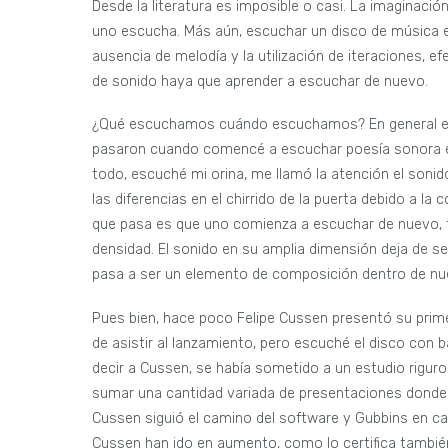
Desde la literatura es imposible o casi. La imaginació
uno escucha. Más aún, escuchar un disco de música e
ausencia de melodía y la utilización de iteraciones, 
de sonido haya que aprender a escuchar de nuevo.
¿Qué escuchamos cuándo escuchamos? En general es
pasaron cuando comencé a escuchar poesía sonora en
todo, escuché mi orina, me llamó la atención el sonido 
las diferencias en el chirrido de la puerta debido a l
que pasa es que uno comienza a escuchar de nuevo, t
densidad. El sonido en su amplia dimensión deja de se
pasa a ser un elemento de composición dentro de nue
Pues bien, hace poco Felipe Cussen presentó su prime
de asistir al lanzamiento, pero escuché el disco con 
decir a Cussen, se había sometido a un estudio rigur
sumar una cantidad variada de presentaciones donde 
Cussen siguió el camino del software y Gubbins en ca
Cussen han ido en aumento, como lo certifica tambié