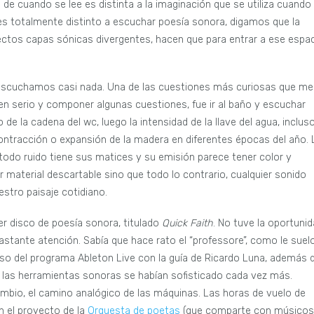
n de cuando se lee es distinta a la imaginación que se utiliza cuando
s totalmente distinto a escuchar poesía sonora, digamos que la
efectos capas sónicas divergentes, hacen que para entrar a ese espa
cuchamos casi nada. Una de las cuestiones más curiosas que me
 serio y componer algunas cuestiones, fue ir al baño y escuchar
de la cadena del wc, luego la intensidad de la llave del agua, inclus
a contracción o expansión de la madera en diferentes épocas del año. 
odo ruido tiene sus matices y su emisión parece tener color y
r material descartable sino que todo lo contrario, cualquier sonido
stro paisaje cotidiano.
r disco de poesía sonora, titulado
Quick Faith
. No tuve la oportuni
bastante atención. Sabía que hace rato el “professore”, como le suel
oso del programa Ableton Live con la guía de Ricardo Luna, además 
las herramientas sonoras se habían sofisticado cada vez más.
mbio, el camino analógico de las máquinas. Las horas de vuelo de
n el proyecto de la
Orquesta de poetas
(que comparte con músicos