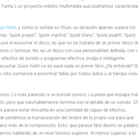
Fante.), un proyecto inédito multimedia que podríamos caracteriza
ck Faith
, y como lo señala su título, su duración apenas supera los
: “quick prayer”, “quick mantra”, “quick litany”, “quick psalm”, “quick
 tuve al escuchar el disco, es que no se trataba de un primer disco d
ores o tanteos. No, es un disco con una personalidad definida, con 
 efectos de sonido y programas efectiva, prolija e inteligente.
escuchar
Quick Faith
no es para nada un primer libro ¿Se entiende? D
co rato comienza a encontrar fallas por todos lados y al tiempo incl
visto. Lo más parecido a un bonsái sonoro. La pieza que escapa má
ión, pero que inevitablemente termina con el detalle de un sonido. Ot
que parece estar envuelta en una cantidad de capas de efectos,
de perdemos la humanización del timbre de la propia voz para que
co más de la composición. Esto, que parece fácil decirlo en palabra
mos hablando de un nivel técnico superior. Al menos superior a lo