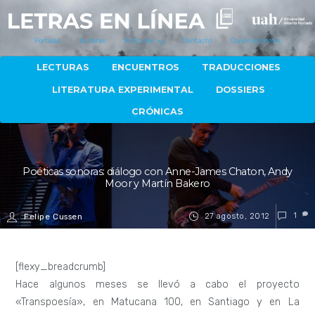
Portada
Autores
Artículos
Contacto
Quiénes Somos
LECTURAS
ENCUENTROS
TRADUCCIONES
LITERATURA EXPERIMENTAL
DOSSIERS
CRÓNICAS
Poéticas sonoras: diálogo con Anne-James Chaton, Andy
Moor y Martín Bakero
27 agosto, 2012
1
Felipe Cussen
[flexy_breadcrumb]
Hace algunos meses se llevó a cabo el proyecto
«Transpoesía», en Matucana 100, en Santiago y en La