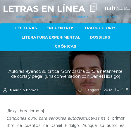
Portada
Autores
Artículos
Contacto
Quiénes Somos
LECTURAS
ENCUENTROS
TRADUCCIONES
LITERATURA EXPERIMENTAL
DOSSIERS
CRÓNICAS
Autores leyendo su crítica: “Somos una cultura netamente
de corta y pega” (una conversación con Daniel Hidalgo)
20 agosto, 2012
1
Mauricio Gómez
[flexy_breadcrumb]
Canciones punk para señoritas autodestructivas
es el primer
libro de cuentos de Daniel Hidalgo. Aunque su autor es