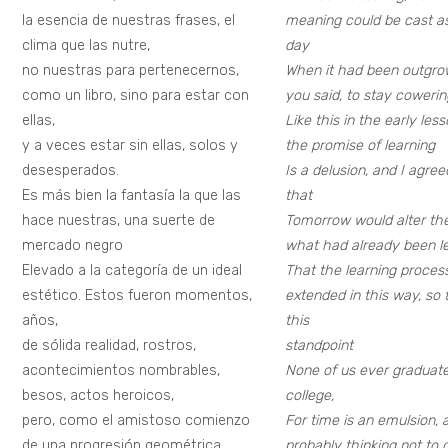
la esencia de nuestras frases, el
meaning could be cast a
clima que las nutre,
day
no nuestras para pertenecernos,
When it had been outgrow
como un libro, sino para estar con
you said, to stay cowerin
ellas,
Like this in the early les
y a veces estar sin ellas, solos y
the promise of learning
desesperados.
Is a delusion, and I agree
Es más bien la fantasía la que las
that
hace nuestras, una suerte de
Tomorrow would alter th
mercado negro
what had already been l
Elevado a la categoría de un ideal
That the learning process
estético. Estos fueron momentos,
extended in this way, so 
años,
this
de sólida realidad, rostros,
standpoint
acontecimientos nombrables,
None of us ever graduat
besos, actos heroicos,
college,
pero, como el amistoso comienzo
For time is an emulsion, 
de una progresión geométrica,
probably thinking not to