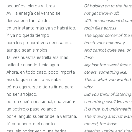
pequeños, claros y libres.
Of holding on to the hard
Ay!, la energía del verano se
not get thrown off,
desvanece tan rápido,
With an occasional dream,
en un instante más ya se habrá ido.
robin flies across
Y ya no queda tiempo
The upper corner of the
para los preparativos necesarios,
brush your hair away
aunque sean simples.
And cannot quite see, or 
Tal vez nuestra estrella era más
flash
brillante cuando tenía agua.
Against the sweet faces 
Ahora, en todo caso, poco importa
others, something like:
eso, lo que importa es saber
This is what you wanted 
cómo agarrarse a tierra firme para
why
no ser arrojado,
Did you think of listening
por un sueño ocasional, una visión:
something else? We are al
un petirrojo pasa volando
It is true, but underneath 
por el ángulo superior de la ventana,
The moving and not want
tú cepillándote el cabello
moved, the loose
casi sin poder ver, o una herida
Meaning, untidy and simpl