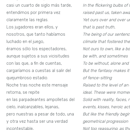
casi un cuarto de siglo más tarde,
In the flickering bulbs of 
entendimos por primera vez
raised past us, taken aw
claramente las reglas.
Yet ours over and over un
Los jugadores eran ellos, y
that is past truth,
nosotros, que tanto habíamos
The being of our sentence
luchado en el juego,
climate that fostered th
éramos sólo los espectadores,
Not ours to own, like a bo
aunque sujetos a sus vicisitudes
be with, and sometimes
con las que, a fin de cuentas,
To be without, alone and
cargaríamos a cuestas al salir del
But the fantasy makes it 
quejumbroso estadio.
of fence-sitting
Noche tras noche este mensaje
Raised to the level of an
retorna, se repite
ideal. These were momen
en las parpadeantes ampolletas del
Solid with reality, faces,
cielo, inalcanzables, lejanas,
events, kisses, heroic act
pero nuestras a pesar de todo, una
But like the friendly begi
y otra vez hasta ser una verdad
geometrical progression
incontestable,
Not too reassuring, as t