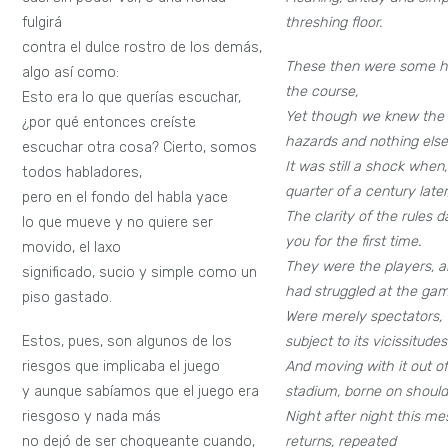
fulgirá
threshing floor.
contra el dulce rostro de los demás,
These then were some h
algo así como:
the course,
Esto era lo que querías escuchar,
Yet though we knew the
¿por qué entonces creíste
hazards and nothing els
escuchar otra cosa? Cierto, somos
It was still a shock when
todos habladores,
quarter of a century later
pero en el fondo del habla yace
The clarity of the rules
lo que mueve y no quiere ser
you for the first time.
movido, el laxo
They were the players, 
significado, sucio y simple como un
had struggled at the ga
piso gastado.
Were merely spectators,
Estos, pues, son algunos de los
subject to its vicissitudes
riesgos que implicaba el juego
And moving with it out of
y aunque sabíamos que el juego era
stadium, borne on shoulde
riesgoso y nada más
Night after night this m
no dejó de ser choqueante cuando,
returns, repeated