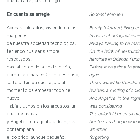
puedan arreglarse en algo.
En cuanto se arregle
Soonest Mended
Apenas tolerados, viviendo en los
Barely tolerated, living 
márgenes
In our technological soci
de nuestra sociedad tecnológica,
always having to be res
teniendo que ser siempre
On the brink of destructio
rescatados,
heroines in Orlando Furi
casi al borde de la destrucción,
Before it was time to star
como heroínas en Orlando Furioso,
again.
justo antes de que llegara el
There would be thunder i
momento de empezar todo de
bushes, a rustling of coils
nuevo.
And Angelica, in the Ingre
Había truenos en los arbustos, un
was considering
crujir de aspas,
The colorful but small m
y Angélica, en la pintura de Ingres,
her toe, as though wond
contemplaba
whether
el colorido, aunque pequeño,
forgetting