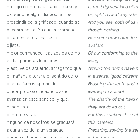
no algo como para tranquilizarse y
Is the brightest kind of m
pensar que algún día podríamos
us, right now at any rate.
prescindir del significado, cuando se
And you see, both of us w
quedara corto. Ya que la promesa
though nothing
de aprender es una ilusión,
Has somehow come to no
dijiste,
avatars
mejor permanecer cabizbajos como
Of our conforming to the
en las primeras lecciones,
living
y estuve de acuerdo, agregando que
Around the home have m
el mañana alteraría el sentido de lo
in a sense, “good citizens
que habíamos aprendido,
Brushing the teeth and al
que el proceso de aprendizaje
learning to accept
avanza en este sentido, y que,
The charity of the hard
desde este
they are doled out,
punto de vista,
For this is action, this no
ninguno de nosotros se graduará
this careless
alguna vez de la universidad,
Preparing, sowing the s
porque el tiempo es una emulsión, y
in the furrow,