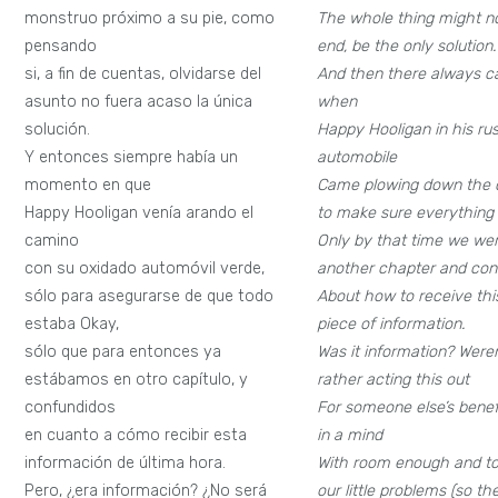
monstruo próximo a su pie, como
The whole thing might no
pensando
end, be the only solution.
si, a fin de cuentas, olvidarse del
And then there always c
asunto no fuera acaso la única
when
solución.
Happy Hooligan in his ru
Y entonces siempre había un
automobile
momento en que
Came plowing down the c
Happy Hooligan venía arando el
to make sure everything 
camino
Only by that time we wer
con su oxidado automóvil verde,
another chapter and co
sólo para asegurarse de que todo
About how to receive this
estaba Okay,
piece of information.
sólo que para entonces ya
Was it information? Were
estábamos en otro capítulo, y
rather acting this out
confundidos
For someone else’s benef
en cuanto a cómo recibir esta
in a mind
información de última hora.
With room enough and to
Pero, ¿era información? ¿No será
our little problems (so t