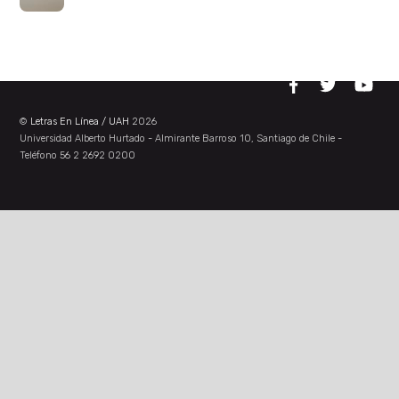
©
Letras En Línea / UAH
2026
Universidad Alberto Hurtado - Almirante Barroso 10, Santiago de Chile -
Teléfono 56 2 2692 0200