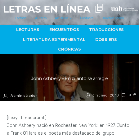
Portada
Autores
Artículos
Contacto
Quiénes Somos
LECTURAS
ENCUENTROS
TRADUCCIONES
LITERATURA EXPERIMENTAL
DOSSIERS
CRÓNICAS
John Ashbery – En cuanto se arregle
3 febrero, 2010
0
Administrador
[flexy_breadcrumb]
John Ashbery nació en Rochester, New York, en 1927. Junto
a Frank O`Hara es el poeta más destacado del grupo