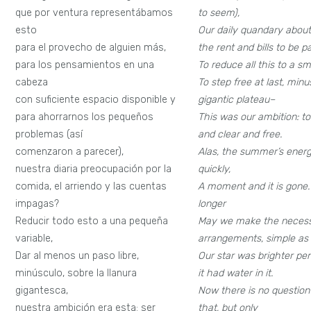
que por ventura representábamos
to seem),
esto
Our daily quandary abou
para el provecho de alguien más,
the rent and bills to be p
para los pensamientos en una
To reduce all this to a sm
cabeza
To step free at last, min
con suficiente espacio disponible y
gigantic plateau–
para ahorrarnos los pequeños
This was our ambition: to
problemas (así
and clear and free.
comenzaron a parecer),
Alas, the summer’s ener
nuestra diaria preocupación por la
quickly,
comida, el arriendo y las cuentas
A moment and it is gone.
impagas?
longer
Reducir todo esto a una pequeña
May we make the neces
variable,
arrangements, simple as 
Dar al menos un paso libre,
Our star was brighter p
minúsculo, sobre la llanura
it had water in it.
gigantesca,
Now there is no question
nuestra ambición era esta: ser
that, but only