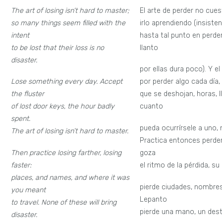
The art of losing isn’t hard to master;
El arte de perder no cue
so many things seem filled with the
irlo aprendiendo (insiste
intent
hasta tal punto en perder
to be lost that their loss is no
llanto
disaster.
por ellas dura poco). Y e
Lose something every day. Accept
por perder algo cada día,
the fluster
que se deshojan, horas, l
of lost door keys, the hour badly
cuanto
spent.
pueda ocurrírsele a uno, 
The art of losing isn’t hard to master.
Practica entonces perde
Then practice losing farther, losing
goza
faster:
el ritmo de la pérdida, s
places, and names, and where it was
pierde ciudades, nombres
you meant
Lepanto
to travel. None of these will bring
pierde una mano, un dest
disaster.