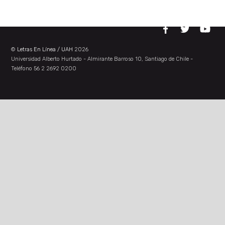
©
Letras En Línea / UAH
2026
Universidad Alberto Hurtado - Almirante Barroso 10, Santiago de Chile -
Teléfono 56 2 2692 0200