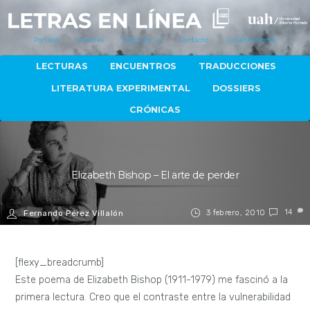
Portada
Autores
Artículos
Contacto
Quiénes Somos
LECTURAS
ENCUENTROS
TRADUCCIONES
LITERATURA EXPERIMENTAL
DOSSIERS
CRÓNICAS
Elizabeth Bishop – El arte de perder
3 febrero, 2010
14
Fernando Pérez Villalón
[flexy_breadcrumb]
Este poema de Elizabeth Bishop (1911-1979) me fascinó a la
primera lectura. Creo que el contraste entre la vulnerabilidad