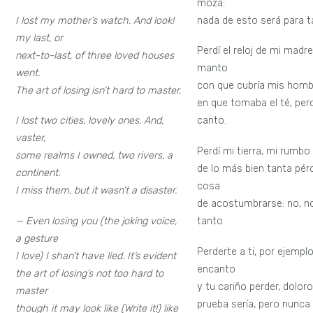
moza:
I lost my mother’s watch. And look!
nada de esto será para t
my last, or
Perdí el reloj de mi madre,
next-to-last, of three loved houses
manto
went.
con que cubría mis hombr
The art of losing isn’t hard to master.
en que tomaba el té, pero
I lost two cities, lovely ones. And,
canto.
vaster,
Perdí mi tierra, mi rumb
some realms I owned, two rivers, a
de lo más bien tanta pérd
continent.
cosa
I miss them, but it wasn’t a disaster.
de acostumbrarse: no, n
— Even losing you (the joking voice,
tanto.
a gesture
Perderte a ti, por ejemplo
I love) I shan’t have lied. It’s evident
encanto
the art of losing’s not too hard to
y tu cariño perder, dolor
master
prueba sería, pero nunca
though it may look like (Write it!) like