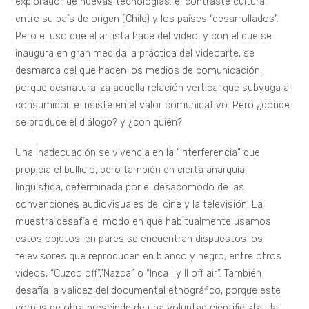
explorador de nuevas tecnologías: el contraste cultural
entre su país de origen (Chile) y los países “desarrollados”.
Pero el uso que el artista hace del video, y con el que se
inaugura en gran medida la práctica del videoarte, se
desmarca del que hacen los medios de comunicación,
porque desnaturaliza aquella relación vertical que subyuga al
consumidor, e insiste en el valor comunicativo. Pero ¿dónde
se produce el diálogo? y ¿con quién?
Una inadecuación se vivencia en la “interferencia” que
propicia el bullicio, pero también en cierta anarquía
lingüística, determinada por el desacomodo de las
convenciones audiovisuales del cine y la televisión. La
muestra desafía el modo en que habitualmente usamos
estos objetos: en pares se encuentran dispuestos los
televisores que reproducen en blanco y negro, entre otros
videos, “Cuzco off”,”Nazca” o “Inca I y II off air”. También
desafía la validez del documental etnográfico, porque este
corpus de obra prescinde de una voluntad cientificista –la