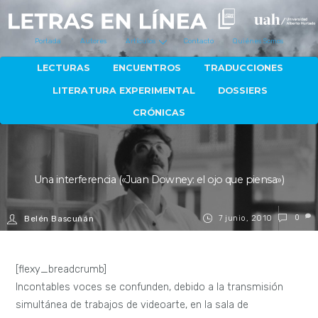
Portada
Autores
Artículos
Contacto
Quiénes Somos
LECTURAS
ENCUENTROS
TRADUCCIONES
LITERATURA EXPERIMENTAL
DOSSIERS
CRÓNICAS
Una interferencia («Juan Downey: el ojo que piensa»)
7 junio, 2010
0
Belén Bascuñán
[flexy_breadcrumb]
Incontables voces se confunden, debido a la transmisión
simultánea de trabajos de videoarte, en la sala de