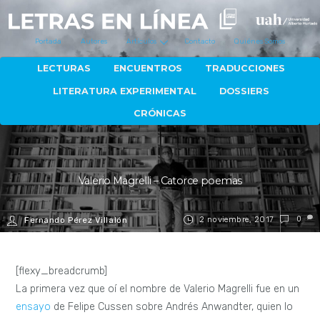
Portada
Autores
Artículos
Contacto
Quiénes Somos
LECTURAS
ENCUENTROS
TRADUCCIONES
LITERATURA EXPERIMENTAL
DOSSIERS
CRÓNICAS
Valerio Magrelli – Catorce poemas
2 noviembre, 2017
0
Fernando Pérez Villalón
[flexy_breadcrumb]
La primera vez que oí el nombre de Valerio Magrelli fue en un
ensayo
de Felipe Cussen sobre Andrés Anwandter, quien lo