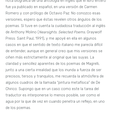
nota biográfica de una antología en inglés que el libro entero
fue ya publicado en español, en una versión de Carmen
Romero y con prólogo de Octavio Paz. No conozco esas
versiones, espero que éstas revelen otros ángulos de los
poemas. Sí tuve en cuenta la cuidadosa traducción al inglés
de Anthony Molino (
Nearsights. Selected Poems.
Graywolf
Press: Saint Paul, 1991), y me apoyé en ella en algunos
casos en que el sentido de texto italiano me parecía difícil
de entender, aunque en general creo que mis versiones se
ciñen más estrictamente al original que las suyas. La
claridad y sencillez aparentes de los poemas de Magrelli,
junto a una cierta irrealidad que los inunda a fuerza de ser
precisos, tersos y tranquilos, me recuerda la atmósfera de
algunos cuadros de la llamada “pintura metafísica” de De
Chirico. Supongo que en un caso como este la tarea del
traductor es interponerse lo menos posible, ser como el
agua por la que de vez en cuando penetra un reflejo, en uno
de los poemas.