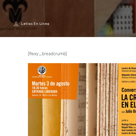
Letras En Línea
[flexy_breadcrumb]