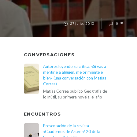
27 julio, 2010
0
CONVERSACIONES
Autores leyendo su crítica: «Si vas a
mentirle a alguien, mejor miéntele
bien» (una conversación con Matías
Correa)
Matías Correa publicó Geografía de
lo inútil, su primera novela, el año
ENCUENTROS
Presentación de la revista
«Cuadernos de Arte» nº 20 de la