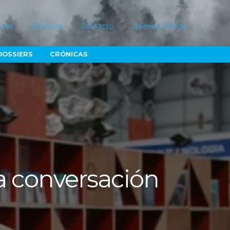
ores
Artículos
Contacto
Quiénes Somos
DOSSIERS
CRÓNICAS
una conversación