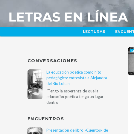
LECTURAS
ENCUEN
L
CONVERSACIONES
La educación poética como hito
pedagógico: entrevista a Alejandra
del Río Lohan
“Tengo la esperanza de que la
educación poética tenga un lugar
dentro
ENCUENTROS
Presentación de libro «Cuentos» de