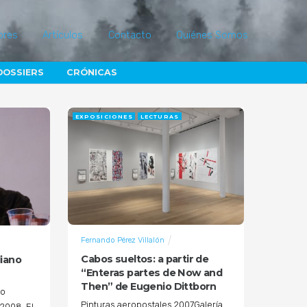
ores
Artículos
Contacto
Quiénes Somos
DOSSIERS
CRÓNICAS
EXPOSICIONES
LECTURAS
Fernando Pérez Villalón
Cabos sueltos: a partir de
liano
“Enteras partes de Now and
Then” de Eugenio Dittborn
no
Pinturas aeropostales 2007Galería
 2008. El