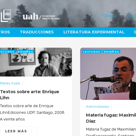
Portada
Aut
TROS
TRADUCCIONES
LITERATURA EXPERIMENTAL
ECTURAS
RESEÑAS
LECTURAS
RESEÑAS
Matías Ayala
Textos sobre arte: Enrique
Lihn
Textos sobre arte de Enrique
Administrador
LihnEdiciones UDP, Santiago, 2008.
Materia fugaz: Maximi
A veinte años
Díaz
Materia fugaz de Maximilia
LEER MÁS
DíazEsperpentia, Santiago,