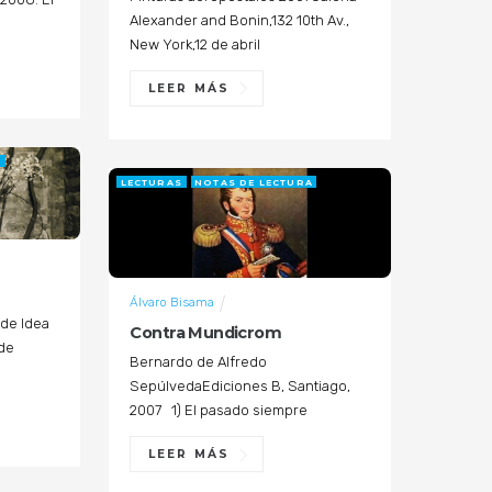
Alexander and Bonin,132 10th Av.,
New York,12 de abril
LEER MÁS
A
LECTURAS
NOTAS DE LECTURA
Álvaro Bisama
a de Idea
Contra Mundicrom
 de
Bernardo de Alfredo
SepúlvedaEdiciones B, Santiago,
2007 1) El pasado siempre
LEER MÁS