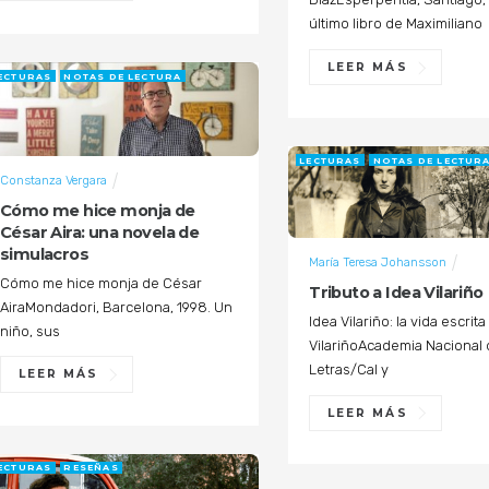
último libro de Maximiliano
LEER MÁS
ECTURAS
NOTAS DE LECTURA
LECTURAS
NOTAS DE LECTUR
Constanza Vergara
Cómo me hice monja de
César Aira: una novela de
simulacros
María Teresa Johansson
Cómo me hice monja de César
Tributo a Idea Vilariño
AiraMondadori, Barcelona, 1998. Un
Idea Vilariño: la vida escrit
niño, sus
VilariñoAcademia Nacional
Letras/Cal y
LEER MÁS
LEER MÁS
ECTURAS
RESEÑAS