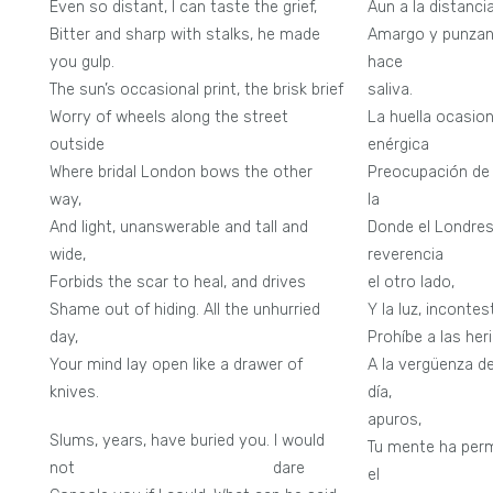
Even so distant, I can taste the grief,
Aun a la distanci
Bitter and sharp with stalks, he made
Amargo y punzan
you gulp.
hace 
The sun’s occasional print, the brisk brief
saliva.
Worry of wheels along the street
La huella ocasiona
outside
enérgica
Where bridal London bows the other
Preocupación de l
way,
la c
And light, unanswerable and tall and
Donde el Londres
wide,
revere
Forbids the scar to heal, and drives
el otro lado,
Shame out of hiding. All the unhurried
Y la luz, incontes
day,
Prohíbe a las heri
Your mind lay open like a drawer of
A la vergüenza de
knives.
día,
apuros,
Slums, years, have buried you. I would
Tu mente ha per
not dare
el cajó