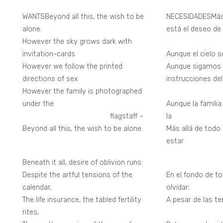
WANTSBeyond all this, the wish to be
NECESIDADESMás 
alone:
está el deseo de
However the sky grows dark with
so
invitation-cards
Aunque el cielo s
However we follow the printed
Aunque sigamos l
directions of sex
instrucciones del
However the family is photographed
se
under the
Aunque la familia
flagstaff –
la ba
Beyond all this, the wish to be alone.
Más allá de todo
estar
Beneath it all, desire of oblivion runs:
Despite the artful tensions of the
En el fondo de to
calendar,
olvidar:
The life insurance, the tabled fertility
A pesar de las ten
rites,
calen