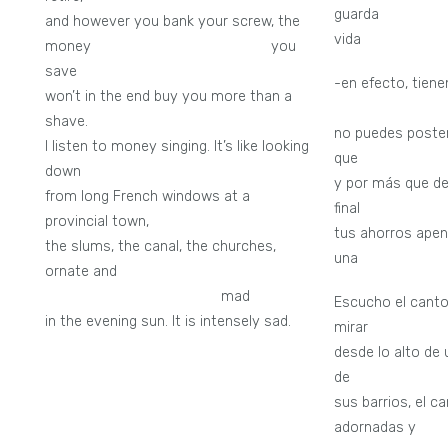
guard
and however you bank your screw, the
vida
money you
save
-en efecto, tiene
won’t in the end buy you more than a
aver
shave.
no puedes poster
I listen to money singing. It’s like looking
que j
down
y por más que de
from long French windows at a
final
provincial town,
tus ahorros apen
the slums, the canal, the churches,
una a
ornate and
mad
Escucho el canto
in the evening sun. It is intensely sad.
mirar
desde lo alto de
de pr
sus barrios, el ca
adornadas y