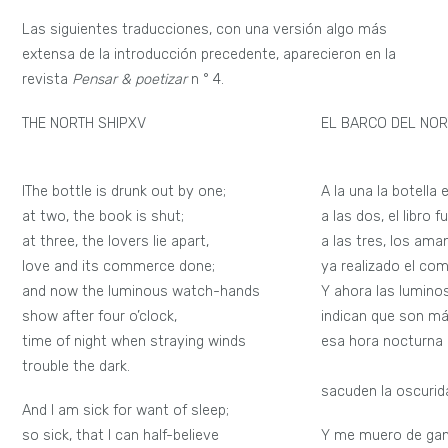
Las siguientes traducciones, con una versión algo más
extensa de la introducción precedente, aparecieron en la
revista
Pensar & poetizar
n ° 4.
THE NORTH SHIPXV
EL BARCO DEL NOR
IThe bottle is drunk out by one;
A la una la botella 
at two, the book is shut;
a las dos, el libro 
at three, the lovers lie apart,
a las tres, los am
love and its commerce done;
ya realizado el com
and now the luminous watch-hands
Y ahora las luminos
show after four o’clock,
indican que son má
time of night when straying winds
esa hora nocturna 
trouble the dark.
vaga
sacuden la oscurid
And I am sick for want of sleep;
so sick, that I can half-believe
Y me muero de gan