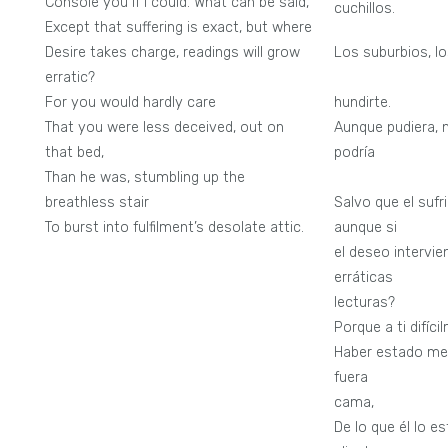
Console you if I could. What can be said,
cuchillos.
Except that suffering is exact, but where
Desire takes charge, readings will grow
Los suburbios, l
erratic?
termina
For you would hardly care
hundirte.
That you were less deceived, out on
Aunque pudiera, 
that bed,
podría
Than he was, stumbling up the
deci
breathless stair
Salvo que el sufr
To burst into fulfilment’s desolate attic.
aunque si
el deseo intervie
errát
lecturas?
Porque a ti difíc
Haber estado me
fuera 
cama,
De lo que él lo e