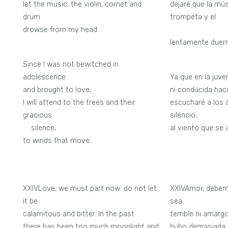
let the music, the violin, cornet and
dejaré que la músic
drum
trompeta y el
drowse from my head.
tam
lentamente duer
Since I was not bewitched in
adolescence
Ya que en la juv
and brought to love,
ni conducida haci
I will attend to the trees and their
escucharé a los 
gracious
silencio,
silence,
al viento que se a
to winds that move.
XXIVLove, we must part now: do not let
XXIVAmor, debem
it be
sea
calamitous and bitter. In the past
terrible ni amarg
there has been too much moonlight and
hubo demasiada 