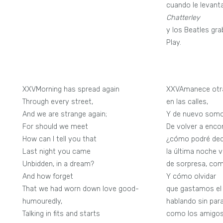
cuando le levanta
Chatterley
y los Beatles gr
Play.
XXVMorning has spread again
XXVAmanece otr
Through every street,
en las calles,
And we are strange again;
Y de nuevo somo
For should we meet
De volver a enco
How can I tell you that
¿cómo podré dec
Last night you came
la última noche v
Unbidden, in a dream?
de sorpresa, co
And how forget
Y cómo olvidar
That we had worn down love good-
que gastamos el
humouredly,
hablando sin par
Talking in fits and starts
como los amigos,