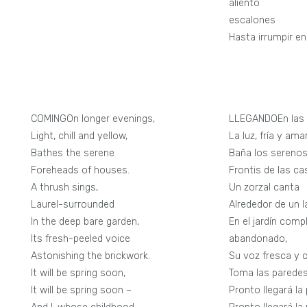
alient
escalones
Hasta irrumpir en
satis
COMINGOn longer evenings,
LLEGANDOEn las 
Light, chill and yellow,
La luz, fría y amari
Bathes the serene
Baña los sereno
Foreheads of houses.
Frontis de las ca
A thrush sings,
Un zorzal canta
Laurel-surrounded
Alrededor de un l
In the deep bare garden,
En el jardín com
Its fresh-peeled voice
abandonado,
Astonishing the brickwork.
Su voz fresca y c
It will be spring soon,
Toma las paredes
It will be spring soon –
Pronto llegará la