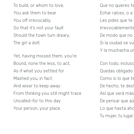
To build, or whom to love;
Que no quieres t
You ask them to bear
Echar raíces, o a
You off irrevocably,
Les pides que te
So that it’s not your fault
Irrevocablemente
Should the town turn dreary,
De modo que no 
The girl a dolt.
Si la ciudad se 
Y la muchacha un
Yet, having missed them, you’re
Bound, none the less, to act,
Con todo, inclus
As if what you settled for
Quedas obligado 
Mashed you, in fact;
Como si lo que te
And wiser to keep away
De hecho, te des
From thinking you still might trace
Así que será más
Uncalled-for to this day
De pensar que aú
Your person, your place.
Lo que hasta aho
Tu mujer, tu lugar