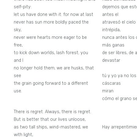
self-pity:
dejemos que esto
let us have done with it: for now at last
antes
never has sun more boldly paced the
atravesó el ciel
sky,
intrépida,
never were hearts more eager to be
nunca antes los 
free,
más ganas
to kick down worlds, lash forest; you
de ser libres, d
and I
devastar
no longer hold them; we are husks, that
bos
see
tú y yo ya no lo
the grain going forward to a different
cásca
use.
miran
cómo el grano s
dife
There is regret. Always, there is regret.
But is better that our lives unloose,
as two tall ships, wind-mastered, we
Hay arrepentimie
with light,
arrepe