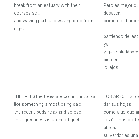
break from an estuary with their
Pero es mejor qu
courses set,
desaten,
and waving part, and waving drop from
como dos barcos 
sight.
húmedo
partiendo del es
ya fi
y que saludándos
pierden
lo lejos.
THE TREESThe trees are coming into leaf
LOS ARBOLESLos
like something almost being said;
dar sus hojas
the recent buds relax and spread,
como algo que ap
their greenness is a kind of grief.
los últimos brot
abren,
su verdor es una