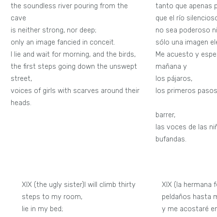
the soundless river pouring from the
tanto que apenas 
cave
que el río silencio
is neither strong, nor deep;
no sea poderoso ni
only an image fancied in conceit.
sólo una imagen el
I lie and wait for morning, and the birds,
Me acuesto y esper
the first steps going down the unswept
mañan
street,
los pájaros,
voices of girls with scarves around their
los primeros pasos
heads.
todav
barrer,
las voces de las n
bufandas.
XIX (the ugly sister)I will climb thirty
XIX (la hermana f
steps to my room,
peldaños hasta m
lie in my bed;
y me acostaré e