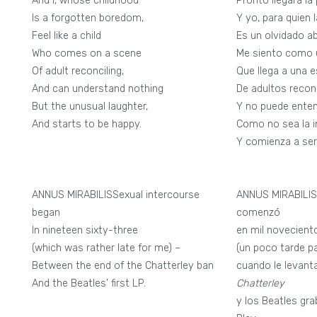
And I, whose childhood
Pronto llegará la
Is a forgotten boredom,
Y yo, para quien l
Feel like a child
Es un olvidado ab
Who comes on a scene
Me siento como 
Of adult reconciling,
Que llega a una 
And can understand nothing
De adultos recon
But the unusual laughter,
Y no puede ente
And starts to be happy.
Como no sea la i
Y comienza a ser 
ANNUS MIRABILISSexual intercourse
ANNUS MIRABILISE
began
comenzó
In nineteen sixty-three
en mil novecient
(which was rather late for me) –
(un poco tarde p
Between the end of the Chatterley ban
cuando le levanta
And the Beatles’ first LP.
Chatterley
y los Beatles gr