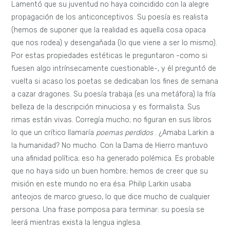
Lamentó que su juventud no haya coincidido con la alegre
propagación de los anticonceptivos. Su poesía es realista
(hemos de suponer que la realidad es aquella cosa opaca
que nos rodea) y desengañada (lo que viene a ser lo mismo).
Por estas propiedades estéticas le preguntaron -como si
fuesen algo intrínsecamente cuestionable-, y él preguntó de
vuelta si acaso los poetas se dedicaban los fines de semana
a cazar dragones. Su poesía trabaja (es una metáfora) la fría
belleza de la descripción minuciosa y es formalista. Sus
rimas están vivas. Corregía mucho; no figuran en sus libros
lo que un crítico llamaría
poemas perdidos
. ¿Amaba Larkin a
la humanidad? No mucho. Con la Dama de Hierro mantuvo
una afinidad política; eso ha generado polémica. Es probable
que no haya sido un buen hombre; hemos de creer que su
misión en este mundo no era ésa. Philip Larkin usaba
anteojos de marco grueso, lo que dice mucho de cualquier
persona. Una frase pomposa para terminar: su poesía se
leerá mientras exista la lengua inglesa.