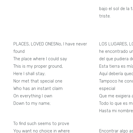
lo
bajo el sol de la
triste.
PLACES, LOVED ONESNo, I have never
LOS LUGARES, L
found
he encontrado un
The place where I could say
del que pudiera d
This is my proper ground,
Esta tierra es mí
Here I shall stay;
Aquí debería que
Nor met that special one
Tampoco he cono
Who has an instant claim
especial
On everything I own
Que me exigiera a
Down to my name;
Todo lo que es m
Hasta mi nombre
To find such seems to prove
You want no choice in where
Encontrar algo a