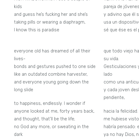
kids
pareja de jóvene
and guess he’s fucking her and she’s
y adivino que él s
taking pills or wearing a diaphragm,
usa un dispositiv
I know this is paradise
sé que ése es el 
everyone old has dreamed of all their
que todo viejo h
lives-
su vida.
bonds and gestures pushed to one side
Gesticulaciones 
like an outdated combine harvester,
lado
and everyone young going down the
como una anticu
long slide
y cada joven des
pendiente,
to happiness, endlessly. I wonder if
anyone looked at me, forty years back,
hacia la felicidad
and thought, that’ll be the life;
me hubiese vist
no God any more, or sweating in the
habría pensado: e
dark
ya no hay Dios, n