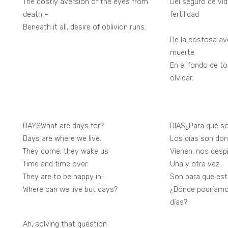
The costly aversion of the eyes from
Del seguro de vid
death –
fertilidad
Beneath it all, desire of oblivion runs.
progr
De la costosa ave
mue
En el fondo de to
olvidar.
DAYSWhat are days for?
DIAS¿Para qué so
Days are where we live.
Los días son don
They come, they wake us
Vienen, nos desp
Time and time over.
Una y otra vez
They are to be happy in:
Son para que est
Where can we live but days?
¿Dónde podríamos
días?
Ah, solving that question