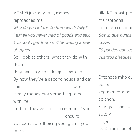
MONEYQuarterly, is it, money
DINEROEs así: pe
reproaches me:
me reprocha
Why do you let me lie here wastefully?
por qué lo dejo aqu
I aM all you never had of goods and sex.
Soy lo que nunca t
You could get them still by writing a few
cosas
cheques.
Tú puedes conseg
So I look at others, what they do with
cuantos cheques
theirs:
they certainly don’t keep it upstairs.
Entonces miro q
By now they’ve a second house and car
con e
and wife:
seguramente no l
clearly money has something to do
colchón.
with life
Ellos ya tienen u
-in fact, they’ve a lot in common, if you
auto
enquire:
mujer:
you can’t put off being young until you
está claro que el
retire,