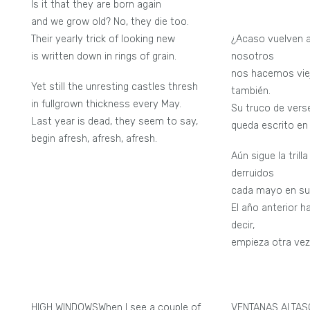
Is it that they are born again
and we grow old? No, they die too.
Their yearly trick of looking new
¿Acaso vuelven a
is written down in rings of grain.
nosotros
nos hacemos viej
Yet still the unresting castles thresh
también.
in fullgrown thickness every May.
Su truco de vers
Last year is dead, they seem to say,
queda escrito en l
begin afresh, afresh, afresh.
Aún sigue la trilla
derruidos
cada mayo en su
El año anterior h
decir,
empieza otra vez
HIGH WINDOWSWhen I see a couple of
VENTANAS ALTAS