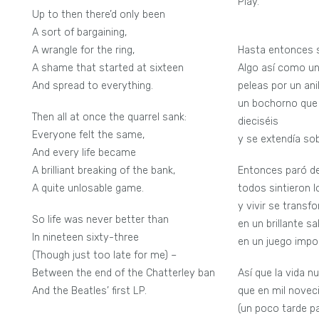
Play.
Up to then there’d only been
A sort of bargaining,
A wrangle for the ring,
Hasta entonces s
A shame that started at sixteen
Algo así como un
And spread to everything.
peleas por un anil
un bochorno que
Then all at once the quarrel sank:
dieciséis
Everyone felt the same,
y se extendía so
And every life became
A brilliant breaking of the bank,
Entonces paró de
A quite unlosable game.
todos sintieron 
y vivir se trans
So life was never better than
en un brillante s
In nineteen sixty-three
en un juego impos
(Though just too late for me) –
Between the end of the Chatterley ban
Así que la vida n
And the Beatles’ first LP.
que en mil novec
(un poco tarde pa