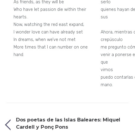
As friends, as they will be
serlo
Who have let passion die within their
quienes hayan de
hearts.
sus
Now, watching the red east expand,
cora
I wonder love can have already set
Ahora, mientras 
In dreams, when we’ve not met
crepúsculo
More times that I can number on one
me pregunto cóm
hand.
venir a ponerse e
que
vimos
puedo contarlas 
mano.
Dos poetas de las Islas Baleares: Miquel
Cardell y Ponç Pons