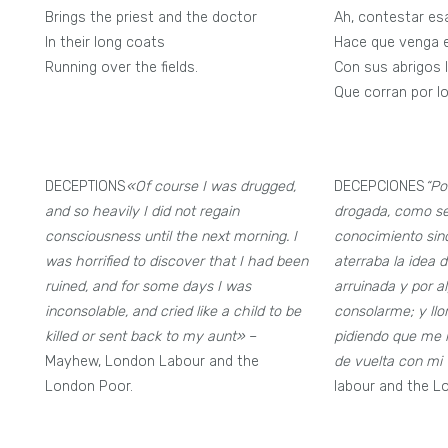
Brings the priest and the doctor
Ah, contestar es
In their long coats
Hace que venga e
Running over the fields.
Con sus abrigos 
Que corran por l
DECEPTIONS
«Of course I was drugged,
DECEPCIONES
“Po
and so heavily I did not regain
drogada, como se
consciousness until the next morning. I
conocimiento sino
was horrified to discover that I had been
aterraba la idea 
ruined, and for some days I was
arruinada y por a
inconsolable, and cried like a child to be
consolarme; y llo
killed or sent back to my aunt»
–
pidiendo que me
Mayhew, London Labour and the
de vuelta con mi t
London Poor.
labour and the L