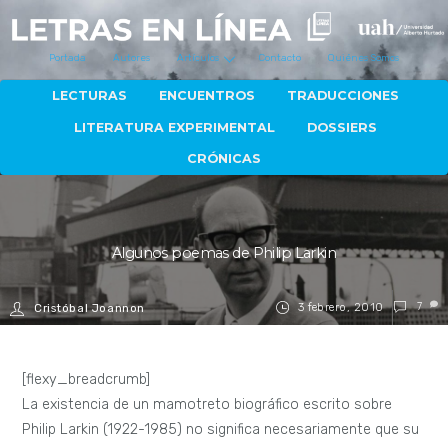
Portada
Autores
Artículos
Contacto
Quiénes Somos
LECTURAS
ENCUENTROS
TRADUCCIONES
LITERATURA EXPERIMENTAL
DOSSIERS
CRÓNICAS
Algunos poemas de Philip Larkin
3 febrero, 2010
7
Cristóbal Joannon
[flexy_breadcrumb]
La existencia de un mamotreto biográfico escrito sobre
Philip Larkin (1922-1985) no significa necesariamente que su