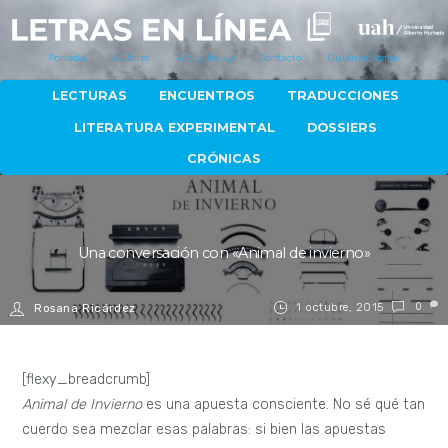
Portada
Autores
Artículos
Contacto
Quiénes Somos
LECTURAS
ENCUENTROS
TRADUCCIONES
LITERATURA EXPERIMENTAL
DOSSIERS
CRÓNICAS
Una conversación con «Animal de invierno»
1 octubre, 2015
0
Rosana Ricárdez
[flexy_breadcrumb]
Animal de Invierno
es una apuesta consciente. No sé qué tan
cuerdo sea mezclar esas palabras: si bien las apuestas