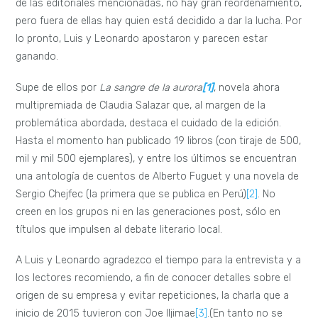
de las editoriales mencionadas, no hay gran reordenamiento,
pero fuera de ellas hay quien está decidido a dar la lucha. Por
lo pronto, Luis y Leonardo apostaron y parecen estar
ganando.
Supe de ellos por
La sangre de la aurora
[1]
, novela ahora
multipremiada de Claudia Salazar que, al margen de la
problemática abordada, destaca el cuidado de la edición.
Hasta el momento han publicado 19 libros (con tiraje de 500,
mil y mil 500 ejemplares), y entre los últimos se encuentran
una antología de cuentos de Alberto Fuguet y una novela de
Sergio Chejfec (la primera que se publica en Perú)
[2]
. No
creen en los grupos ni en las generaciones post, sólo en
títulos que impulsen al debate literario local.
A Luis y Leonardo agradezco el tiempo para la entrevista y a
los lectores recomiendo, a fin de conocer detalles sobre el
origen de su empresa y evitar repeticiones, la charla que a
inicio de 2015 tuvieron con Joe Iljimae
[3]
.(En tanto no se