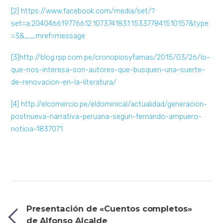
[2]
https://www.facebook.com/media/set/?
set=a.204046619776612.1073741831.153377841510157&type
=3&__mref=message
[3]
http://blog.rpp.com.pe/cronopiosyfamas/2015/03/26/lo-
que-nos-interesa-son-autores-que-busquen-una-suerte-
de-renovacion-en-la-literatura/
[4]
http://elcomercio.pe/eldominical/actualidad/generacion-
postnueva-narrativa-peruana-segun-fernando-ampuero-
noticia-1837071
Presentación de «Cuentos completos»
de Alfonso Alcalde