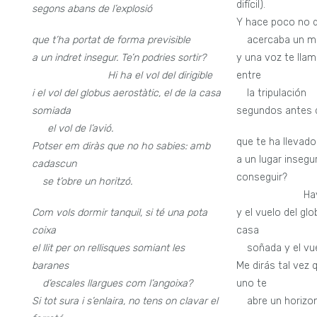
difícil).
segons abans de l’explosió
Y hace poco no d
que t’ha portat de forma previsible
—
acercaba un mí
a un indret insegur. Te’n podries sortir?
y una voz te llam
—————————–
Hi ha el vol del dirigible
entre
i el vol del globus aerostàtic, el de la casa
—
la tripulación
somiada
segundos antes d
—-
el vol de l’avió.
que te ha llevado
Potser em diràs que no ho sabies: amb
a un lugar insegu
cadascun
conseguir?
—
se t’obre un horitzó.
————————-
Hay
Com vols dormir tanquil, si té una pota
y el vuelo del glo
coixa
casa
el llit per on rellisques somiant les
—
soñada y el vue
baranes
Me dirás tal vez 
—
d’escales llargues com l’angoixa?
uno te
Si tot sura i s’enlaira, no tens on clavar el
—
abre un horizon