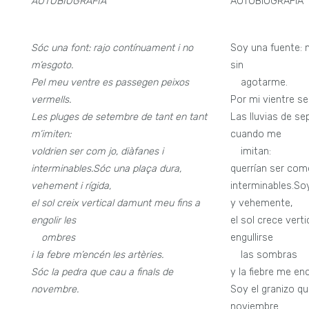
AUTOBIOGRAFIA
AUTOBIOGRAFÍA
Sóc una font: rajo contínuament i no
Soy una fuente:
m’esgoto.
sin
Pel meu ventre es passegen peixos
—
agotarme.
vermells.
Por mi vientre s
Les pluges de setembre de tant en tant
Las lluvias de s
m’imiten:
cuando me
voldrien ser com jo, diàfanes i
—
imitan:
interminables.
Sóc una plaça dura,
querrían ser com
vehement i rígida,
interminables.Soy
el sol creix vertical damunt meu fins a
y vehemente,
engolir les
el sol crece vert
—
ombres
engullirse
i la febre m’encén les artèries.
—
las sombras
Sóc la pedra que cau a finals de
y la fiebre me enc
novembre.
Soy el granizo que
noviembre.