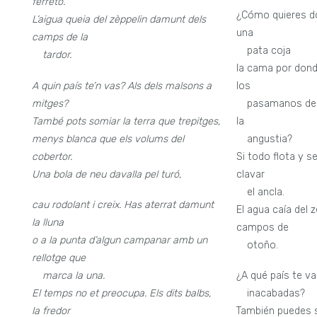
ferretó.
¿Cómo quieres dor
L’aigua queia del zèppelin damunt dels
una
camps de la
—
pata coja
—
tardor.
la cama por don
A quin país te’n vas? Als dels malsons a
los
mitges?
—
pasamanos de 
També pots somiar la terra que trepitges,
la
menys blanca que els volums del
—
angustia?
cobertor.
Si todo flota y s
Una bola de neu davalla pel turó,
clavar
—
el ancla.
cau rodolant i creix. Has aterrat damunt
El agua caía del 
la lluna
campos de
o a la punta d’algun campanar amb un
—
otoño.
rellotge que
—
marca la una.
¿A qué país te va
El temps no et preocupa. Els dits balbs,
—
inacabadas?
la fredor
También puedes s