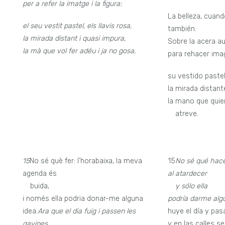
per a refer la imatge i la figura:
La belleza, cuand
el seu vestit pastel, els llavis rosa,
también.
la mirada distant i quasi impura,
Sobre la acera a
la mà que vol fer adéu i ja no gosa.
para rehacer imag
su vestido pastel
la mirada distant
la mano que quie
—
atreve.
15
No sé què fer: l’horabaixa, la meva
15
No sé qué hace
agenda és
al atardecer
—
buida,
—
y sólo ella
i només ella podria donar-me alguna
podría darme algu
idea.
Ara que el dia fuig i passen les
huye el día y pas
gavines
y en las calles se