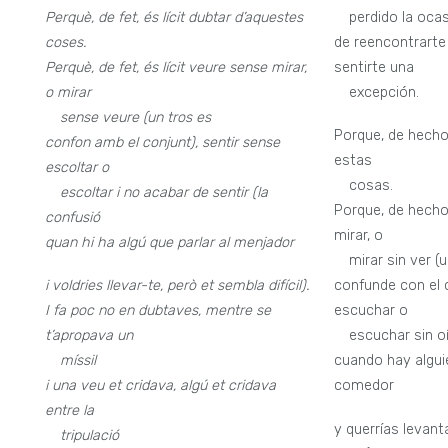
Perquè, de fet, és lícit dubtar d’aquestes
—
perdido la oca
coses.
de reencontrarte
Perquè, de fet, és lícit veure sense mirar,
sentirte una
o mirar
—
excepción.
—
sense veure (un tros es
Porque, de hecho,
confon amb el conjunt), sentir sense
estas
escoltar o
—
cosas.
—
escoltar i no acabar de sentir (la
Porque, de hecho,
confusió
mirar, o
quan hi ha algú que parlar al menjador
—
mirar sin ver (
i voldries llevar-te, però et sembla difícil).
confunde con el c
I fa poc no en dubtaves, mentre se
escuchar o
t’apropava un
—
escuchar sin oí
—
míssil
cuando hay algui
i una veu et cridava, algú et cridava
comedor
entre la
y querrías levant
—
tripulació