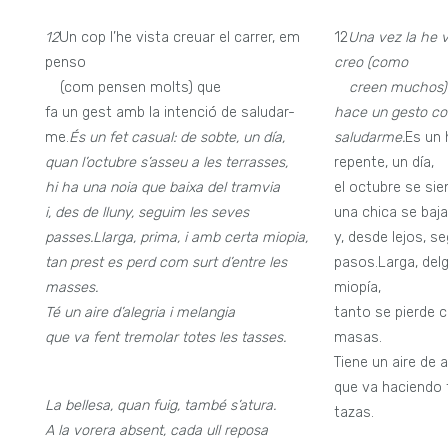
12
Un cop l’he vista creuar el carrer, em
12
Una vez la he v
penso
creo (como
—
(com pensen molts) que
—
creen muchos)
fa un gest amb la intenció de saludar-
hace un gesto con
me.
És un fet casual: de sobte, un día,
saludarme.
Es un 
quan l’octubre s’asseu a les terrasses,
repente, un día,
hi ha una noia que baixa del tramvia
el octubre se sie
i, des de lluny, seguim les seves
una chica se baja
passes.
Llarga, prima, i amb certa miopia,
y, desde lejos, 
tan prest es perd com surt d’entre les
pasos.Larga, del
masses.
miopía,
Té un aire d’alegria i melangia
tanto se pierde 
que va fent tremolar totes les tasses.
masas.
Tiene un aire de 
que va haciendo 
La bellesa, quan fuig, també s’atura.
tazas.
A la vorera absent, cada ull reposa