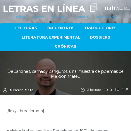
Portada
Autores
Artículos
Contacto
Quiénes Somos
LECTURAS
ENCUENTROS
TRADUCCIONES
LITERATURA EXPERIMENTAL
DOSSIERS
CRÓNICAS
De Jardines, camas y canguros: una muestra de poemas de
Melcion Mateu
3 febrero, 2010
1
Melcion Mateu
[flexy_breadcrumb]