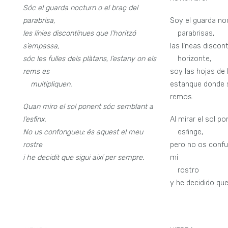
Sóc el guarda nocturn o el braç del
parabrisa,
Soy el guarda noc
les línies discontínues que l’horitzó
—
parabrisas,
s’empassa,
las líneas discon
sóc les fulles dels plàtans, l’estany on els
—
horizonte,
rems es
soy las hojas de 
—
multipliquen.
estanque donde s
remos.
Quan miro el sol ponent sóc semblant a
l’esfinx.
Al mirar el sol p
No us confongueu: és aquest el meu
—
esfinge,
rostre
pero no os confu
i he decidit que sigui així per sempre.
mi
—
rostro
y he decidido que