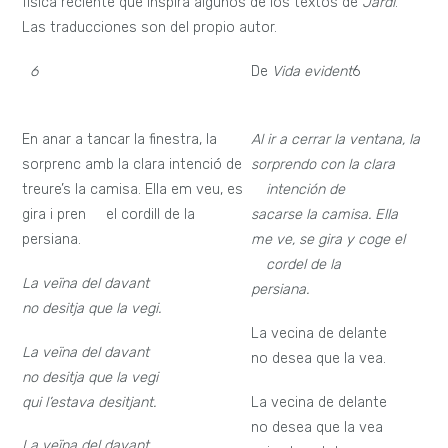
física reciente que inspira algunos de los textos de
Jardí
.
Las traducciones son del propio autor.
6
De
Vida evident
6
En anar a tancar la finestra, la
Al ir a cerrar la ventana, la
sorprenc amb la clara intenció de
sorprendo con la clara
treure’s la camisa. Ella em veu, es
—
intención de
gira i pren el cordill de la
sacarse la camisa. Ella
persiana.
me ve, se gira y coge el
—
cordel de la
La veïna del davant
persiana.
no desitja que la vegi.
La vecina de delante
La veïna del davant
no desea que la vea.
no desitja que la vegi
qui l’estava desitjant.
La vecina de delante
no desea que la vea
La veïna del davant