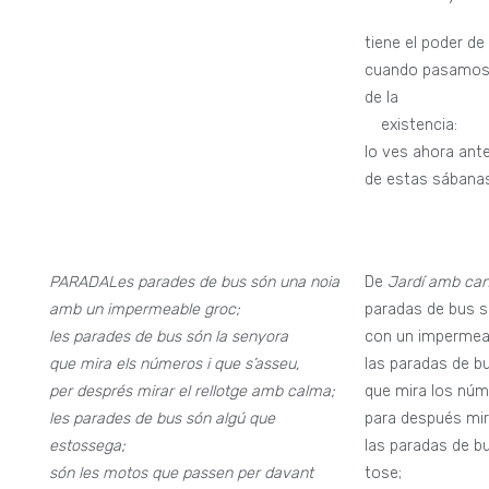
tiene el poder de
cuando pasamos a
de la
—
existencia:
lo ves ahora ante
de estas sábanas,
PARADA
Les parades de bus són una noia
De
Jardí amb ca
amb un impermeable groc;
paradas de bus s
les parades de bus són la senyora
con un impermeab
que mira els números i que s’asseu,
las paradas de b
per després mirar el rellotge amb calma;
que mira los núm
les parades de bus són algú que
para después mira
estossega;
las paradas de b
són les motos que passen per davant
tose;