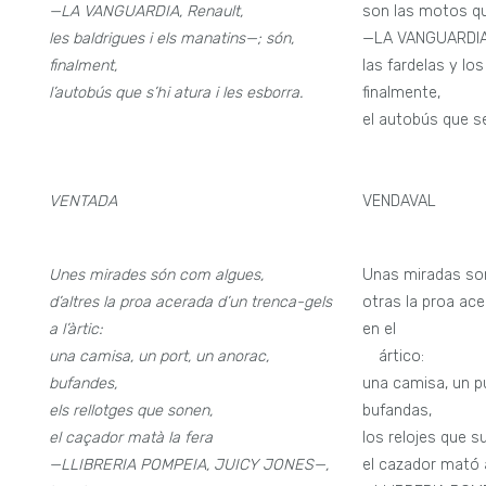
—LA VANGUARDIA, Renault,
son las motos qu
les baldrigues i els manatins—; són,
—LA VANGUARDIA,
finalment,
las fardelas y lo
l’autobús que s’hi atura i les esborra.
finalmente,
el autobús que se
VENTADA
VENDAVAL
Unes mirades són com algues,
Unas miradas so
d’altres la proa acerada d’un trenca-gels
otras la proa ac
a l’àrtic:
en el
una camisa, un port, un anorac,
—
ártico:
bufandes,
una camisa, un p
els rellotges que sonen,
bufandas,
el caçador matà la fera
los relojes que s
—LLIBRERIA POMPEIA, JUICY JONES—,
el cazador mató a