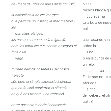
de l’iceberg, l’oblit després de la col•lisió,
pisas,
menos blanca qu
la consciència de les imatges
—
cubrecama.
que perdura un instant, la mar mateixa i
Una bola de niev
les
colina,
—
mateixes platges,
les aus que creuen en la migració,
cae rodando y cr
com les paraules que sentim asseguts al
sobre la
fons d’un
—
luna
—
vagó,
o en la punta de
un reloj
formen part de nosaltres i del nostre
—
que marca la u
trajecte;
El tiempo no te 
són com la simple expressió indirecta
ateridos,
que no fa sinó confirmar la situació
—
el frío
en què ens trobem: una transició
del iceberg, el o
colisión,
entre dos estats certs i necessaris,