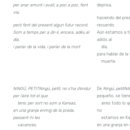
per anar amunt i avall, a poc a poc, fent
deprisa,
via,
haciendo del pre
però fent del present algun futur record.
recuerdo.
Som a temps per a dir-li, encara, adéu al
Aún estamos a ti
dia,
adiós al
i parlar de la vida, i parlar de la mort
—
día,
para hablar de la 
—
muerte.
NINGÚ, PETIT
Ningú, petit, no s’ha d’endur
De
Ningú, petit
NA
per l’aire tot el que
pequeño, se tiene
—
tens: per sort no som a Kansas,
—
aires todo lo q
en una granja enmig de la prada,
no
passant-hi les
—
estamos en Ka
—
vacances,
en una granja en