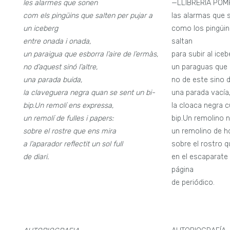
les alarmes que sonen
—LLIBRERIA POM
com els pingüins que salten per pujar a
las alarmas que 
un iceberg
como los pingüin
entre onada i onada,
saltan
un paraigua que esborra l’aire de l’ermàs,
para subir al iceb
no d’aquest sinó l’altre,
un paraguas que b
una parada buida,
no de este sino d
la claveguera negra quan se sent un bi-
una parada vacía
bip.
Un remolí ens expressa,
la cloaca negra 
un remolí de fulles i papers:
bip.Un remolino 
sobre el rostre que ens mira
un remolino de h
a l’aparador reflectit un sol full
sobre el rostro 
de diari.
en el escaparate 
página
de periódico.