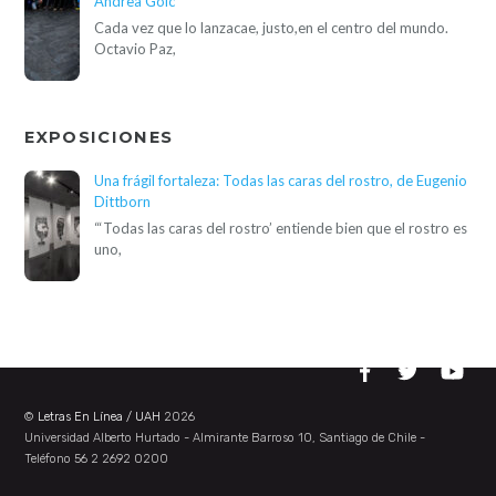
Andrea Goic
Cada vez que lo lanzacae, justo,en el centro del mundo.
Octavio Paz,
EXPOSICIONES
Una frágil fortaleza: Todas las caras del rostro, de Eugenio
Dittborn
“‘Todas las caras del rostro’ entiende bien que el rostro es
uno,
©
Letras En Línea / UAH
2026
Universidad Alberto Hurtado - Almirante Barroso 10, Santiago de Chile -
Teléfono 56 2 2692 0200