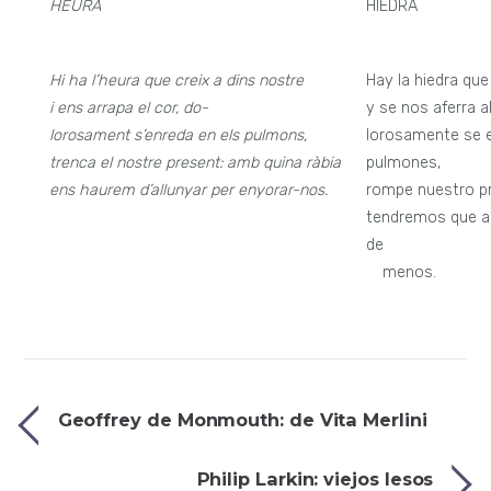
HEURA
HIEDRA
Hi ha l’heura que creix a dins nostre
Hay la hiedra qu
i ens arrapa el cor, do-
y se nos aferra a
lorosament s’enreda en els pulmons,
lorosamente se e
trenca el nostre present: amb quina ràbia
pulmones,
ens haurem d’allunyar per enyorar-nos.
rompe nuestro pr
tendremos que a
de
—
menos.
Geoffrey de Monmouth: de Vita Merlini
Philip Larkin: viejos lesos