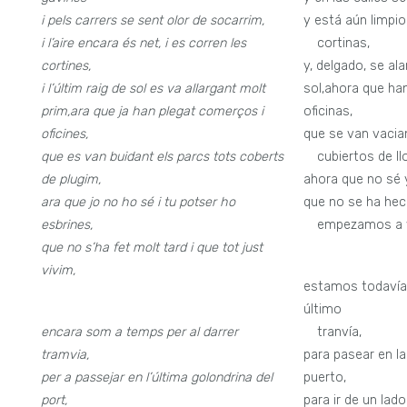
i pels carrers se sent olor de socarrim,
y está aún limpio 
i l’aire encara és net, i es corren les
—
cortinas,
cortines,
y, delgado, se al
i l’últim raig de sol es va allargant molt
sol,ahora que ha
prim,
ara que ja han plegat comerços i
oficinas,
oficines,
que se van vacia
que es van buidant els parcs tots coberts
—
cubiertos de ll
de plugim,
ahora que no sé y
ara que jo no ho sé i tu potser ho
que no se ha he
esbrines,
—
empezamos a vi
que no s’ha fet molt tard i que tot just
vivim,
estamos todavía 
último
encara som a temps per al darrer
—
tranvía,
tramvia,
para pasear en la
per a passejar en l’última golondrina del
puerto,
port,
para ir de un lad