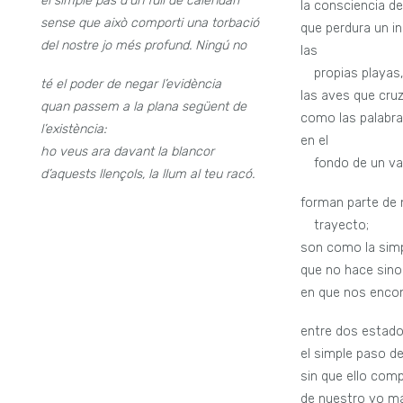
el simple pas d’un full de calendari
la consciencia d
sense que això comporti una torbació
que perdura un in
del nostre jo més profund. Ningú no
las
—
propias playas
té el poder de negar l’evidència
las aves que cruz
quan passem a la plana següent de
como las palabr
l’existència:
en el
ho veus ara davant la blancor
—
fondo de un va
d’aquests llençols, la llum al teu racó.
forman parte de 
—
trayecto;
son como la simp
que no hace sino 
en que nos encon
entre dos estado
el simple paso de
sin que ello com
de nuestro yo má