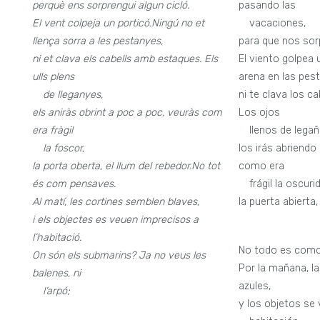
perquè ens sorprengui algun cicló.
pasando las
El vent colpeja un porticó.
Ningú no et
—
vacaciones,
llença sorra a les pestanyes,
para que nos sor
ni et clava els cabells amb estaques. Els
El viento golpea 
ulls plens
arena en las pes
—
de lleganyes,
ni te clava los c
els aniràs obrint a poc a poc, veuràs com
Los ojos
era fràgil
—
llenos de legañ
—
la foscor,
los irás abriend
la porta oberta, el llum del rebedor.
No tot
como era
és com pensaves.
—
frágil la oscuri
Al matí, les cortines semblen blaves,
la puerta abierta, 
i els objectes es veuen imprecisos a
l’habitació.
No todo es como
On són els submarins? Ja no veus les
Por la mañana, l
balenes, ni
azules,
—
l’arpó;
y los objetos se 