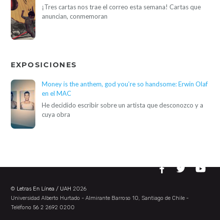
¡Tres cartas nos trae el correo esta semana! Cartas que
anuncian, conmemoran
EXPOSICIONES
Money is the anthem, god you’re so handsome: Erwin Olaf
en el MAC
He decidido escribir sobre un artista que desconozco y a
cuya obra
©
Letras En Línea / UAH
2026
Universidad Alberto Hurtado - Almirante Barroso 10, Santiago de Chile -
Teléfono 56 2 2692 0200