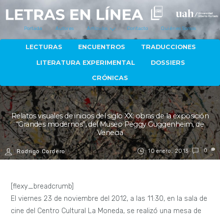
Portada
Autores
Artículos
Contacto
Quiénes Somos
LECTURAS
ENCUENTROS
TRADUCCIONES
LITERATURA EXPERIMENTAL
DOSSIERS
CRÓNICAS
Relatos visuales de inicios del siglo XX: obras de la exposición
“Grandes modernos”, del Museo Peggy Guggenheim, de
Venecia
10 enero, 2013
0
Rodrigo Cordero
[flexy_breadcrumb]
El viernes 23 de noviembre del 2012, a las 11:30, en la sala de
cine del Centro Cultural La Moneda, se realizó una mesa de