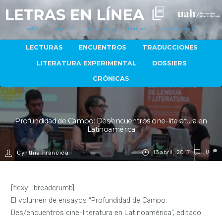
Portada
Autores
Artículos
Contacto
Quiénes Somos
LECTURAS
ENCUENTROS
TRADUCCIONES
LITERATURA EXPERIMENTAL
DOSSIERS
CRÓNICAS
Profundidad de Campo: Des/encuentros cine-literatura en
Latinoamérica
13 abril, 2017
0
Cynthia Francica
[flexy_breadcrumb]
El volumen de ensayos “Profundidad de Campo:
Des/encuentros cine-literatura en Latinoamérica”, editado