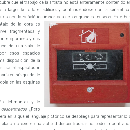
cubre que el trabajo de la artista no está enteramente contenido en
A lo largo de todo el edificio, y confundiéndose con la señalética
ritos con la señalética importada de los grandes museos. Este he
taje de la obra es
rve fragmentada y
 Contemporáneo y sus
duce de una sala de
por esos espacios
ma disposición de la
s por el espectador.
 haría en búsqueda de
ndola en las esquinas
ón, del montaje y de
s
descentrados
. ¿Pero
ra en la que el lenguaje pictórico se despliega para representar lo 
plano no existe una actitud descentrada, sino todo lo contrario.