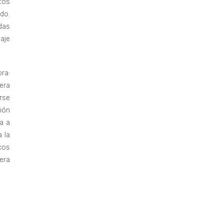
tos
do.
das
aje
bra:
era
rse
ión
a a
 la
cos
era