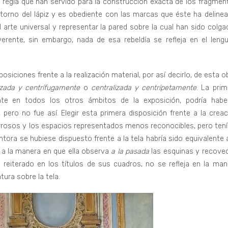
la regla que han servido para la construcción exacta de los fragmen
ntorno del lápiz y es obediente con las marcas que éste ha delinea
l arte universal y representar la pared sobre la cual han sido colga
erente, sin embargo, nada de esa rebeldía se refleja en el lengu
osiciones frente a la realización material, por así decirlo, de esta o
izada y centrífugamente
o
centralizada y centrípetamente
. La prim
ente en todos los otros ámbitos de la exposición, podría habe
 pero no fue así. Elegir esta primera disposición frente a la creac
orrosos y los espacios representados menos reconocibles, pero tení
tora se hubiese dispuesto frente a la tela habría sido equivalente a
 a la manera en que ella observa
a la pasada
las esquinas y recove
, reiterado en los títulos de sus cuadros, no se refleja en la man
tura sobre la tela.