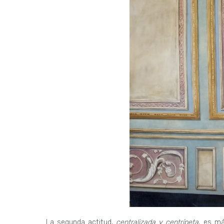
La segunda actitud,
centralizada y centrípeta
, es má