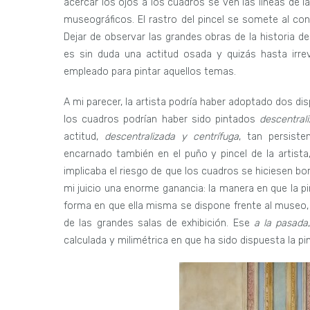
acercar los ojos a los cuadros se ven las líneas de 
museográficos. El rastro del pincel se somete al co
Dejar de observar las grandes obras de la historia de
es sin duda una actitud osada y quizás hasta irrev
empleado para pintar aquellos temas.
A mi parecer, la artista podría haber adoptado dos disp
los cuadros podrían haber sido pintados
descentral
actitud,
descentralizada y centrífuga
, tan persist
encarnado también en el puño y pincel de la artista,
implicaba el riesgo de que los cuadros se hiciesen b
mi juicio una enorme ganancia: la manera en que la pin
forma en que ella misma se dispone frente al museo,
de las grandes salas de exhibición. Ese
a la pasada
calculada y milimétrica en que ha sido dispuesta la pin