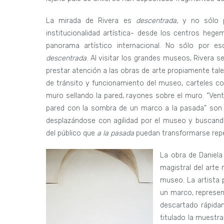
La mirada de Rivera es
descentrada
, y no sólo 
institucionalidad artística- desde los centros hegem
panorama artístico internacional. No sólo por e
descentrada
. Al visitar los grandes museos, Rivera 
prestar atención a las obras de arte propiamente tal
de tránsito y funcionamiento del museo, carteles con
muro sellando la pared, rayones sobre el muro. “Venti
pared con la sombra de un marco a la pasada” son al
desplazándose con agilidad por el museo y buscan
del público que
a la pasada
puedan transformarse repe
La obra de Daniela
magistral del arte
museo. La artista 
un marco, represe
descartado rápidam
titulado la muestra