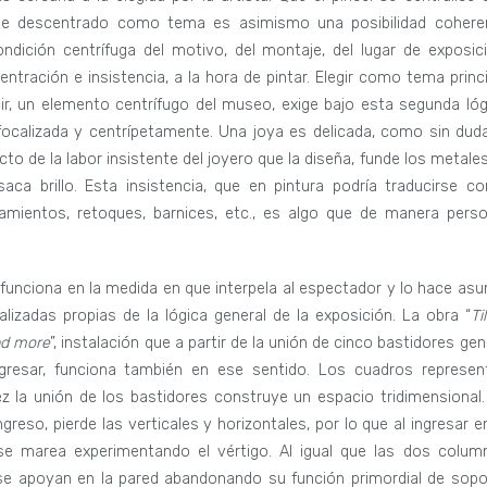
ente descentrado como tema es asimismo una posibilidad cohere
ndición centrífuga del motivo, del montaje, del lugar de exposici
tración e insistencia, a la hora de pintar. Elegir como tema princi
cir, un elemento centrífugo del museo, exige bajo esta segunda lóg
 focalizada y centrípetamente. Una joya es delicada, como sin duda
to de la labor insistente del joyero que la diseña, funde los metales
 saca brillo. Esta insistencia, que en pintura podría traducirse c
amientos, retoques, barnices, etc., es algo que de manera perso
 funciona en la medida en que interpela al espectador y lo hace asum
alizadas propias de la lógica general de la exposición. La obra “
Ti
and more
”, instalación que a partir de la unión de cinco bastidores ge
ngresar, funciona también en ese sentido. Los cuadros represen
la unión de los bastidores construye un espacio tridimensional.
ngreso, pierde las verticales y horizontales, por lo que al ingresar e
e marea experimentando el vértigo. Al igual que las dos colum
 se apoyan en la pared abandonando su función primordial de sopo