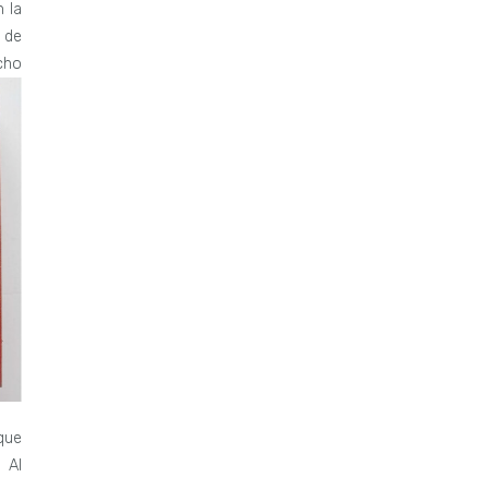
 la
 de
cho
que
 Al