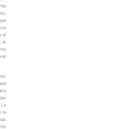
nte
ón,
pal
ica
 el
, le
omo
nal
ir,
lted
nera
tan
 La
n la
nas
rte