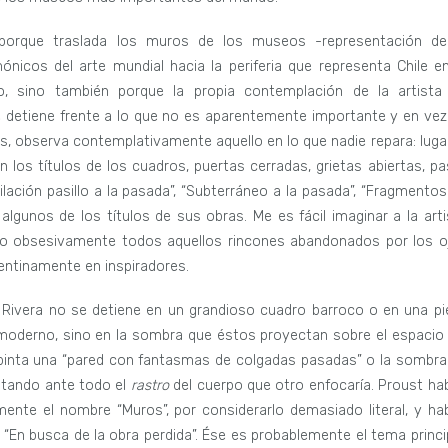
porque traslada los muros de los museos -representación de
ónicos del arte mundial hacia la periferia que representa Chile en
so, sino también porque la propia contemplación de la artista
se detiene frente a lo que no es aparentemente importante y en vez
es, observa contemplativamente aquello en lo que nadie repara: luga
 los títulos de los cuadros, puertas cerradas, grietas abiertas, pa
lación pasillo a la pasada”, “Subterráneo a la pasada”, “Fragmentos
gunos de los títulos de sus obras. Me es fácil imaginar a la arti
do obsesivamente todos aquellos rincones abandonados por los o
ntinamente en inspiradores.
 Rivera no se detiene en un grandioso cuadro barroco o en una pi
 moderno, sino en la sombra que éstos proyectan sobre el espacio 
pinta una “pared con fantasmas de colgadas pasadas” o la sombra
ntando ante todo el
rastro
del cuerpo que otro enfocaría. Proust hab
ente el nombre “Muros”, por considerarlo demasiado literal, y hab
 “En busca de la obra perdida”. Ése es probablemente el tema princip