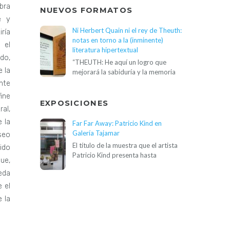
bra
NUEVOS FORMATOS
e y
Ni Herbert Quain ni el rey de Theuth:
ría
notas en torno a la (inminente)
 el
literatura hipertextual
do,
“THEUTH: He aquí un logro que
 la
mejorará la sabiduría y la memoria
nte
ine
EXPOSICIONES
al,
 la
Far Far Away: Patricio Kind en
Galería Tajamar
seo
El título de la muestra que el artista
ido
Patricio Kind presenta hasta
ue,
eda
 el
 la