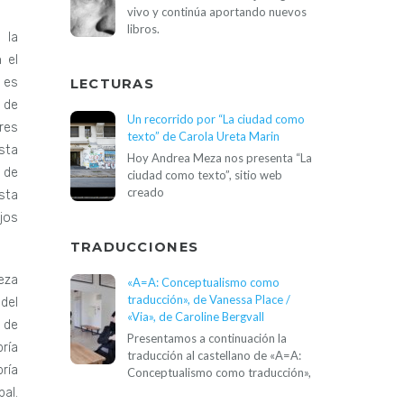
vivo y continúa aportando nuevos
libros.
 la
 el
 es
LECTURAS
 de
Un recorrido por “La ciudad como
res
texto” de Carola Ureta Marin
sta
Hoy Andrea Meza nos presenta “La
 de
ciudad como texto”, sitio web
creado
sta
jos
TRADUCCIONES
eza
«A=A: Conceptualismo como
traducción», de Vanessa Place /
del
«Via», de Caroline Bergvall
 de
Presentamos a continuación la
ría
traducción al castellano de «A=A:
ría
Conceptualismo como traducción»,
al.