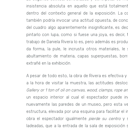
insistencia absoluta en aquello que está totalm
dentro del contexto general de la exposición. La co
también podría invocar una actitud opuesta, de concen
del cuadro algo aparentemente insignificante, es de
pintarlo con lupa, como si fuese una joya, es decir,
trabajo de Daniela Rivera lo es, pero además es produc
da forma, la pule, le incrusta otros materiales, le
abultamiento de materia, capas superpuestas, borr
extrañé en la exhibición.
A pesar de todo esto, la obra de Rivera es efectiva y
a la hora de visitar la muestra, las actitudes desloc
Gallery or 1 ton of oil on canvas, wood, clamps, rope 
un espacio interior al cual el espectador puede i
nuevamente las paredes de un museo, pero esta vez 
estructura, elevada por una esquina para facilitar el i
obra el espectador igualmente
pierde su centro
y s
ladeadas, que a la entrada de la sala de exposición