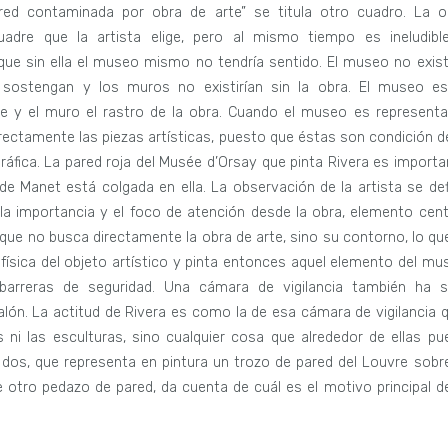
ed contaminada por obra de arte” se titula otro cuadro. La o
adre que la artista elige, pero al mismo tiempo es ineludibl
que sin ella el museo mismo no tendría sentido. El museo no existi
sostengan y los muros no existirían sin la obra. El museo es
e y el muro el rastro de la obra. Cuando el museo es representa
rectamente las piezas artísticas, puesto que éstas son condición de
ráfica. La pared roja del Musée d’Orsay que pinta Rivera es importa
de Manet está colgada en ella. La observación de la artista se def
la importancia y el foco de atención desde la obra, elemento centr
que no busca directamente la obra de arte, sino su contorno, lo que
 física del objeto artístico y pinta entonces aquel elemento del mu
barreras de seguridad. Una cámara de vigilancia también ha s
salón. La actitud de Rivera es como la de esa cámara de vigilancia q
 ni las esculturas, sino cualquier cosa que alrededor de ellas pu
 dos, que representa en pintura un trozo de pared del Louvre sobre
 otro pedazo de pared, da cuenta de cuál es el motivo principal de