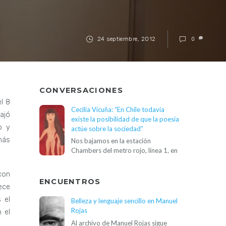
24 septiembre, 2012
0
CONVERSACIONES
l 8
Cecilia Vicuña: “En Chile todavía
iajó
existe la posibilidad de que la poesía
o y
actúe sobre la sociedad”
más
Nos bajamos en la estación
Chambers del metro rojo, línea 1, en
con
ENCUENTROS
ece
 el
Belleza y lenguaje sencillo en Manuel
Rojas
 el
Al archivo de Manuel Rojas sigue