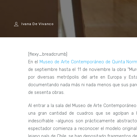
Ivana De Vivanco
[flexy_breadcrumb]
En el
Museo de Arte Contemporáneo de Quinta Norm
de septiembre hasta el 11 de noviembre la obra “Mu
por diversas metrópolis del arte en Europa y Es
documentando nada más ni nada menos que sus paredes
de sesenta obras.
Al entrar a la sala del Museo de Arte Contemporáneo 
una gran cantidad de cuadros que se agolpan a l
indescifrable -algunos son prácticamente abstractos
espectador comienza a reconocer el modelo original 
lejano país de Chile, se han depositado fragmentos 