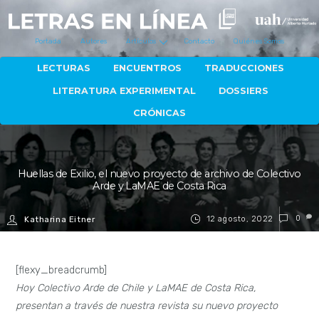
Portada
Autores
Artículos
Contacto
Quiénes Somos
LECTURAS
ENCUENTROS
TRADUCCIONES
LITERATURA EXPERIMENTAL
DOSSIERS
CRÓNICAS
Huellas de Exilio, el nuevo proyecto de archivo de Colectivo
Arde y LaMAE de Costa Rica
12 agosto, 2022
0
Katharina Eitner
[flexy_breadcrumb]
Hoy Colectivo Arde de Chile y LaMAE de Costa Rica,
presentan a través de nuestra revista su nuevo proyecto