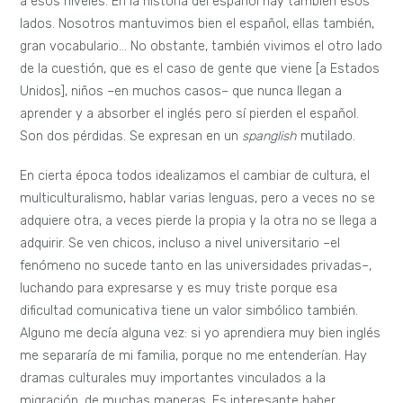
a esos niveles. En la historia del español hay también esos
lados. Nosotros mantuvimos bien el español, ellas también,
gran vocabulario… No obstante, también vivimos el otro lado
de la cuestión, que es el caso de gente que viene [a Estados
Unidos], niños –en muchos casos– que nunca llegan a
aprender y a absorber el inglés pero sí pierden el español.
Son dos pérdidas. Se expresan en un
spanglish
mutilado.
En cierta época todos idealizamos el cambiar de cultura, el
multiculturalismo, hablar varias lenguas, pero a veces no se
adquiere otra, a veces pierde la propia y la otra no se llega a
adquirir. Se ven chicos, incluso a nivel universitario –el
fenómeno no sucede tanto en las universidades privadas–,
luchando para expresarse y es muy triste porque esa
dificultad comunicativa tiene un valor simbólico también.
Alguno me decía alguna vez: si yo aprendiera muy bien inglés
me separaría de mi familia, porque no me entenderían. Hay
dramas culturales muy importantes vinculados a la
migración, de muchas maneras. Es interesante haber