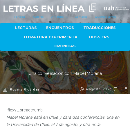
Portada
Autores
Artículos
Contacto
Quiénes Somos
LECTURAS
ENCUENTROS
TRADUCCIONES
LITERATURA EXPERIMENTAL
DOSSIERS
CRÓNICAS
Una conversación con Mabel Moraña
4 agosto, 2023
0
Rosana Ricárdez
[flexy_breadcrumb]
Mabel Moraña está en Chile y dará dos conferencias, una en
la Universidad de Chile, el 7 de agosto, y otra en la