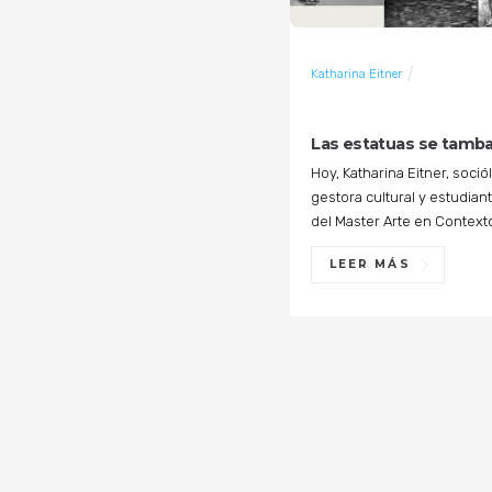
Katharina Eitner
LECTURAS
NOTAS DE
LECTURA
Las estatuas se tamb
Hoy, Katharina Eitner, soció
gestora cultural y estudian
del Master Arte en Context
LEER MÁS