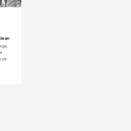
alean
loga,
te
o de