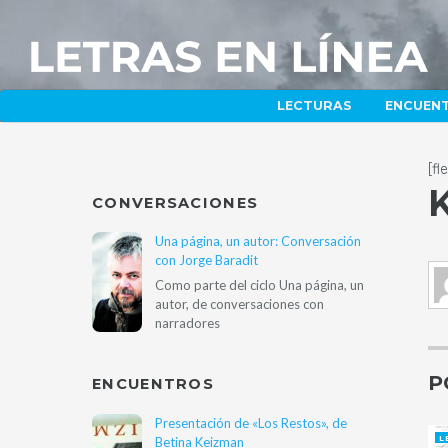
LECTURAS
ENCUEN
[f
K
CONVERSACIONES
Una página, un autor: Conversación
con Jorge Baradit
Como parte del ciclo Una página, un
autor, de conversaciones con
narradores
P
ENCUENTROS
Presentación de «Los Restos», de
L
Betina Keizman