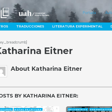
Portada
Aut
TROS
TRADUCCIONES
LITERATURA EXPERIMENTAL
lexy_breadcrumb]
atharina Eitner
About
Katharina Eitner
OSTS BY KATHARINA EITNER:
ECTURAS
NOTAS DE LECTURA
ENCUENTROS
PRESENTACION