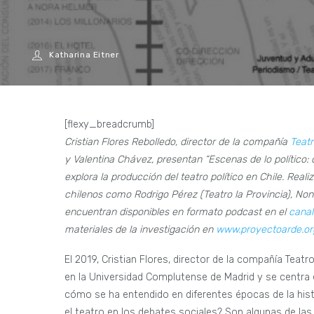
Katharina Eitner
[flexy_breadcrumb]
Cristian Flores Rebolledo, director de la compañía
Teat
y Valentina Chávez, presentan “Escenas de lo político:
explora la producción del teatro político en Chile. Real
chilenos como Rodrigo Pérez (Teatro la Provincia), Non
encuentran disponibles en formato podcast en el
canal
materiales de la investigación en
www.proyectoarde.or
El 2019, Cristian Flores, director de la compañía Tea
en la Universidad Complutense de Madrid y se centra en 
cómo se ha entendido en diferentes épocas de la histor
el teatro en los debates sociales? Son algunas de las p