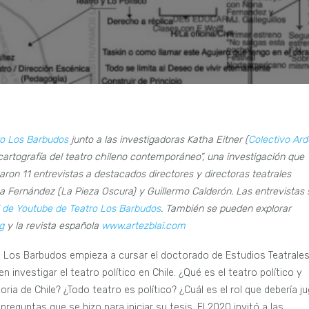
ro Los Barbudos
junto a las investigadoras Katha Eitner (
Colectivo Ard
 cartografía del teatro chileno contemporáneo”, una investigación que
izaron 11 entrevistas a destacados directores y directoras teatrales
a Fernández (La Pieza Oscura) y Guillermo Calderón. Las entrevistas 
 de Youtube de Teatro Los Barbudos
. También se pueden explorar
g
y la revista española
www.artezblai.com
tro Los Barbudos empieza a cursar el doctorado de Estudios Teatrale
investigar el teatro político en Chile. ¿Qué es el teatro político y
ia de Chile? ¿Todo teatro es político? ¿Cuál es el rol que debería ju
reguntas que se hizo para iniciar su tesis. El 2020 invitó a las