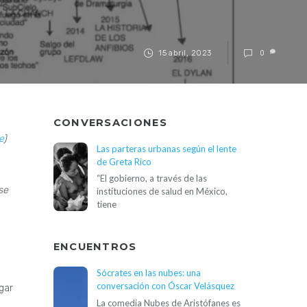
15 abril, 2023
0
CONVERSACIONES
e
)
Las parteras urbanas según el lente
de Greta Rico
“El gobierno, a través de las
se
instituciones de salud en México,
tiene
ENCUENTROS
s
Sócrates en las nubes: una
conversación con Óscar Velásquez
gar
La comedia Nubes de Aristófanes es