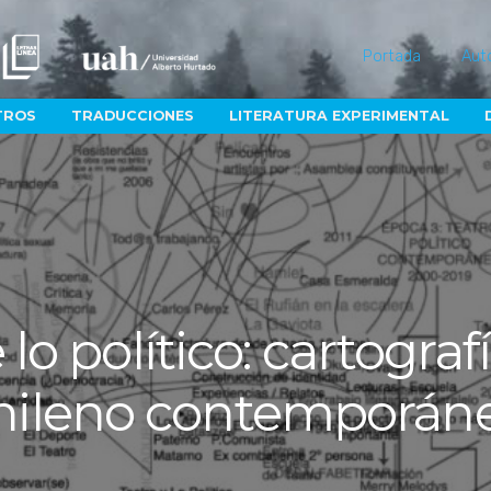
Portada
Aut
TROS
TRADUCCIONES
LITERATURA EXPERIMENTAL
lo político: cartografí
hileno contemporán