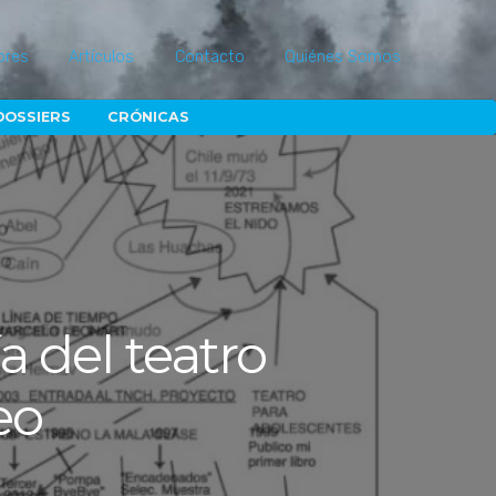
ores
Artículos
Contacto
Quiénes Somos
DOSSIERS
CRÓNICAS
a del teatro
eo