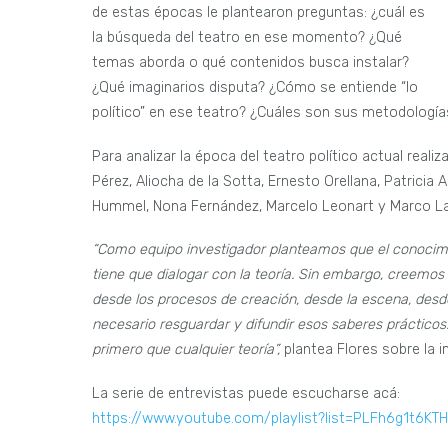
de estas épocas le plantearon preguntas: ¿cuál es
la búsqueda del teatro en ese momento? ¿Qué
temas aborda o qué contenidos busca instalar?
¿Qué imaginarios disputa? ¿Cómo se entiende “lo
político” en ese teatro? ¿Cuáles son sus metodologí
Para analizar la época del teatro político actual real
Pérez, Aliocha de la Sotta, Ernesto Orellana, Patricia
Hummel, Nona Fernández, Marcelo Leonart y Marco La
“Como equipo investigador planteamos que el conocimi
tiene que dialogar con la teoría. Sin embargo, creemo
desde los procesos de creación, desde la escena, des
necesario resguardar y difundir esos saberes prácticos.
primero que cualquier teoría”,
plantea Flores sobre la 
La serie de entrevistas puede escucharse acá:
https://www.youtube.com/playlist?list=PLFh6g1t6