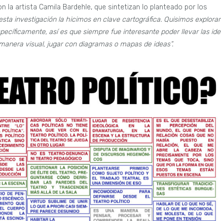
n la artista Camila Bardehle, que sintetizan lo planteado por los
esta investigación la hicimos en clave cartográfica. Quisimos explorar
específicamente, así es que siempre fue interesante poder llevar las id
e manera visual, jugar con diagramas o mapas de ideas”.