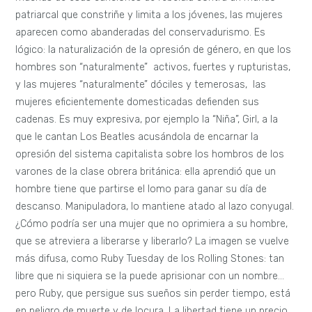
patriarcal que constriñe y limita a los jóvenes, las mujeres
aparecen como abanderadas del conservadurismo. Es
lógico: la naturalización de la opresión de género, en que los
hombres son “naturalmente” activos, fuertes y rupturistas,
y las mujeres “naturalmente” dóciles y temerosas, las
mujeres eficientemente domesticadas defienden sus
cadenas. Es muy expresiva, por ejemplo la “Niña”, Girl, a la
que le cantan Los Beatles acusándola de encarnar la
opresión del sistema capitalista sobre los hombros de los
varones de la clase obrera británica: ella aprendió que un
hombre tiene que partirse el lomo para ganar su día de
descanso. Manipuladora, lo mantiene atado al lazo conyugal.
¿Cómo podría ser una mujer que no oprimiera a su hombre,
que se atreviera a liberarse y liberarlo? La imagen se vuelve
más difusa, como Ruby Tuesday de los Rolling Stones: tan
libre que ni siquiera se la puede aprisionar con un nombre…
pero Ruby, que persigue sus sueños sin perder tiempo, está
en peligro de muerte y de locura. La libertad tiene un precio