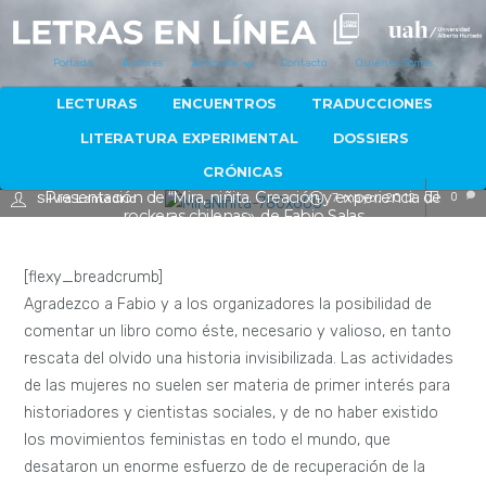
Portada
Autores
Artículos
Contacto
Quiénes Somos
LECTURAS
ENCUENTROS
TRADUCCIONES
LITERATURA EXPERIMENTAL
DOSSIERS
CRÓNICAS
Presentación de “Mira, niñita. Creación y experiencia de
7 mayo, 2012
0
Silvia Lamadrid
rockeras chilenas», de Fabio Salas
[flexy_breadcrumb]
Agradezco a Fabio y a los organizadores la posibilidad de
comentar un libro como éste, necesario y valioso, en tanto
rescata del olvido una historia invisibilizada. Las actividades
de las mujeres no suelen ser materia de primer interés para
historiadores y cientistas sociales, y de no haber existido
los movimientos feministas en todo el mundo, que
desataron un enorme esfuerzo de de recuperación de la