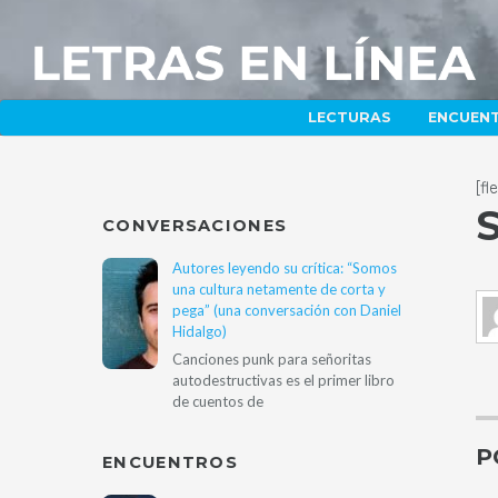
LECTURAS
ENCUEN
[f
S
CONVERSACIONES
Autores leyendo su crítica: “Somos
una cultura netamente de corta y
pega” (una conversación con Daniel
Hidalgo)
Canciones punk para señoritas
autodestructivas es el primer libro
de cuentos de
P
ENCUENTROS