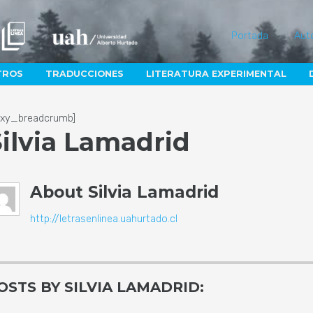
Portada
Aut
TROS
TRADUCCIONES
LITERATURA EXPERIMENTAL
lexy_breadcrumb]
ilvia Lamadrid
About
Silvia Lamadrid
http://letrasenlinea.uahurtado.cl
OSTS BY SILVIA LAMADRID: