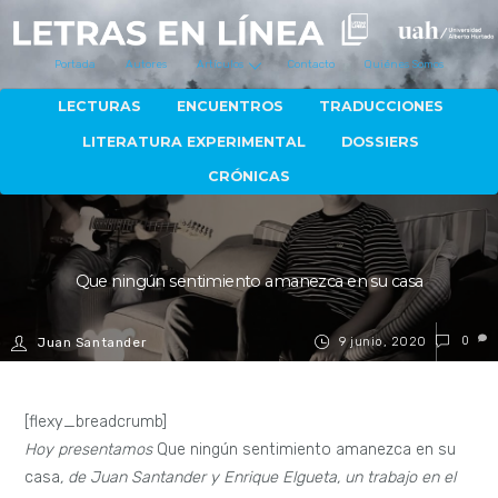
Portada
Autores
Artículos
Contacto
Quiénes Somos
LECTURAS
ENCUENTROS
TRADUCCIONES
LITERATURA EXPERIMENTAL
DOSSIERS
CRÓNICAS
Que ningún sentimiento amanezca en su casa
9 junio, 2020
0
Juan Santander
[flexy_breadcrumb]
Hoy presentamos
Que ningún sentimiento amanezca en su
casa
, de Juan Santander y Enrique Elgueta, un trabajo en el