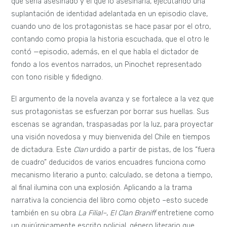
que sería asesinado y el que lo asesinaría, ejecutando una
suplantación de identidad adelantada en un episodio clave,
cuando uno de los protagonistas se hace pasar por el otro,
contando como propia la historia escuchada, que el otro le
contó —episodio, además, en el que habla el dictador de
fondo a los eventos narrados, un Pinochet representado
con tono risible y fidedigno.
El argumento de la novela avanza y se fortalece a la vez que
sus protagonistas se esfuerzan por borrar sus huellas. Sus
escenas se agrandan, traspasadas por la luz, para proyectar
una visión novedosa y muy bienvenida del Chile en tiempos
de dictadura. Este
Clan
urdido a partir de pistas, de los “fuera
de cuadro” deducidos de varios encuadres funciona como
mecanismo literario a punto; calculado, se detona a tiempo,
al final ilumina con una explosión. Aplicando a la trama
narrativa la conciencia del libro como objeto –esto sucede
también en su obra
La Filial–
,
El Clan Braniff
entretiene como
un quirúrgicamente escrito policial, género literario que