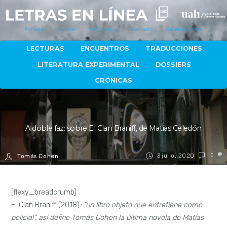
Portada
Autores
Artículos
Contacto
Quiénes Somos
LECTURAS
ENCUENTROS
TRADUCCIONES
LITERATURA EXPERIMENTAL
DOSSIERS
CRÓNICAS
A doble faz: sobre El Clan Braniff, de Matías Celedón
3 julio, 2020
0
Tomás Cohen
[flexy_breadcrumb]
El Clan Braniff (2018)
: “un libro objeto que entretiene como
policial”, así define Tomás Cohen la última novela de Matías