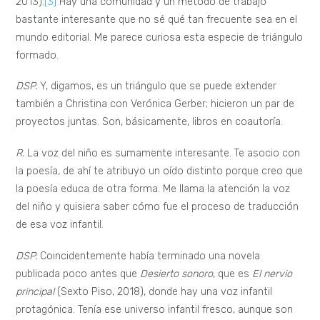
2013).
[3]
Hay una comunidad y un método de trabajo
bastante interesante que no sé qué tan frecuente sea en el
mundo editorial. Me parece curiosa esta especie de triángulo
formado.
DSP.
Y, digamos, es un triángulo que se puede extender
también a Christina con Verónica Gerber; hicieron un par de
proyectos juntas. Son, básicamente, libros en coautoría.
R.
La voz del niño es sumamente interesante. Te asocio con
la poesía, de ahí te atribuyo un oído distinto porque creo que
la poesía educa de otra forma. Me llama la atención la voz
del niño y quisiera saber cómo fue el proceso de traducción
de esa voz infantil.
DSP.
Coincidentemente había terminado una novela
publicada poco antes que
Desierto sonoro
, que es
El nervio
principal
(Sexto Piso, 2018), donde hay una voz infantil
protagónica. Tenía ese universo infantil fresco, aunque son