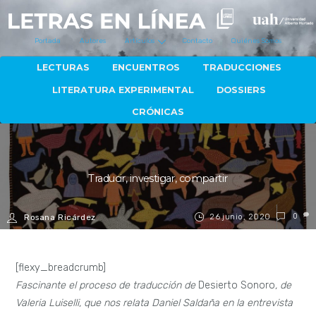
Portada
Autores
Artículos
Contacto
Quiénes Somos
LECTURAS
ENCUENTROS
TRADUCCIONES
LITERATURA EXPERIMENTAL
DOSSIERS
CRÓNICAS
Traducir, investigar, compartir
26 junio, 2020
0
Rosana Ricárdez
[flexy_breadcrumb]
Fascinante el proceso de traducción de
Desierto Sonoro
, de
Valeria Luiselli, que nos relata Daniel Saldaña en la entrevista