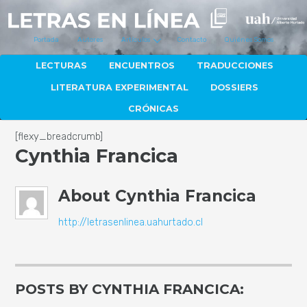
Portada
Autores
Artículos
Contacto
Quiénes Somos
LECTURAS
ENCUENTROS
TRADUCCIONES
LITERATURA EXPERIMENTAL
DOSSIERS
CRÓNICAS
[flexy_breadcrumb]
Cynthia Francica
About
Cynthia Francica
http://letrasenlinea.uahurtado.cl
POSTS BY CYNTHIA FRANCICA: