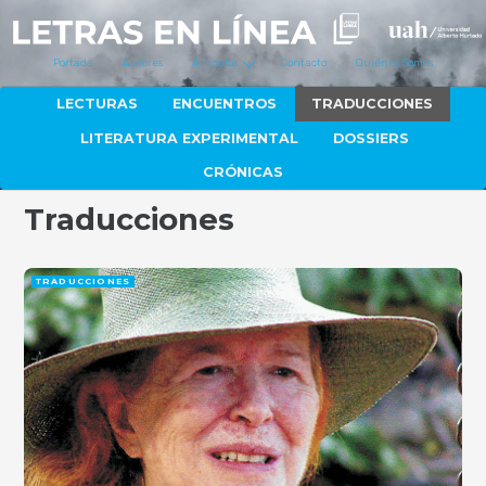
Portada
Autores
Artículos
Contacto
Quiénes Somos
LECTURAS
ENCUENTROS
TRADUCCIONES
LITERATURA EXPERIMENTAL
DOSSIERS
CRÓNICAS
Traducciones
TRADUCCIONES