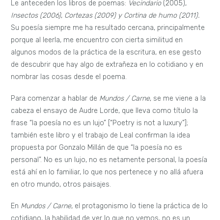
Le anteceden los libros de poemas:
Vecindario
(2005),
Insectos (2006)
,
Cortezas (2009) y Cortina de humo (2011).
Su poesía siempre me ha resultado cercana, principalmente
porque al leerla, me encuentro con cierta similitud en
algunos modos de la práctica de la escritura, en ese gesto
de descubrir que hay algo de extrañeza en lo cotidiano y en
nombrar las cosas desde el poema.
Para comenzar a hablar de
Mundos / Carne
, se me viene a la
cabeza el ensayo de Audre Lorde, que lleva como título la
frase “la poesía no es un lujo” [“Poetry is not a luxury”];
también este libro y el trabajo de Leal confirman la idea
propuesta por Gonzalo Millán de que “la poesía no es
personal”. No es un lujo, no es netamente personal, la poesía
está ahí en lo familiar, lo que nos pertenece y no allá afuera
en otro mundo, otros paisajes.
En
Mundos / Carne
, el protagonismo lo tiene la práctica de lo
cotidiano, la habilidad de ver lo que no vemos, no es un