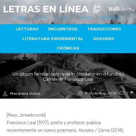
Portada
Autores
Artículos
Contacto
Quiénes Somos
LECTURAS
ENCUENTROS
TRADUCCIONES
LITERATURA EXPERIMENTAL
DOSSIERS
CRÓNICAS
Un álbum familiar: rastros de lo cotidiano en «Mundos /
Carne» de Francisco Leal
9 diciembre, 2014
1
Macarena Urzúa
[flexy_breadcrumb]
Francisco Leal (1977), poeta y profesor, publica
recientemente un nuevo poemario,
Mundos / Carne
(2014).