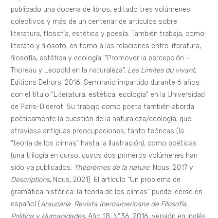
publicado una docena de libros, editado tres volúmenes
colectivos y más de un centenar de artículos sobre
literatura, filosofía, estética y poesía. También trabaja, como
literato y filósofo, en torno a las relaciones entre literatura,
filosofía, estética y ecología: “Promover la percepción –
Thoreau y Leopold en la naturaleza”,
Les Limites du vivant
,
Editions Dehors, 2016; Seminario impartido durante 6 años
con el título “Literatura, estética, ecología” en la Universidad
de París-Diderot. Su trabajo como poeta también aborda
poéticamente la cuestión de la naturaleza/ecología, que
atraviesa antiguas preocupaciones, tanto teóricas (la
“teoría de los climas” hasta la Ilustración), como poéticas
(una trilogía en curso, cuyos dos primeros volúmenes han
sido ya publicados:
Théorèmes de la nature
, Nous, 2017 y
Descriptions
, Nous, 2021). El artículo “Un problema de
gramática histórica: la teoría de los climas” puede leerse en
español (
Araucaria
.
Revista Iberoamericana de Filosofía,
Política y Humanidades
, Año 18, N°36, 2016, versión en inglés