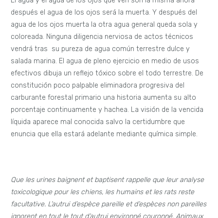
El agua y el agua de los ojos que ven son la misma ahora
después el agua de los ojos será la muerta. Y después del
agua de los ojos muerta la otra agua general queda sola y
coloreada. Ninguna diligencia nerviosa de actos técnicos
vendrá tras su pureza de agua común terrestre dulce y
salada marina. El agua de pleno ejercicio en medio de usos
efectivos dibuja un reflejo tóxico sobre el todo terrestre. De
constitución poco palpable eliminadora progresiva del
carburante forestal primario una historia aumenta su alto
porcentaje continuamente y hachea. La visión de la vencida
líquida aparece mal conocida salvo la certidumbre que
enuncia que ella estará adelante mediante química simple.
Que les urines baignent et baptisent rappelle que leur analyse
toxicologique pour les chiens, les humains et les rats reste
facultative. L’autrui d’espèce pareille et d’espèces non pareilles
ignorent en tout le tout d’autrui environné couronné. Animaux