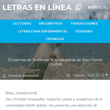
Portada
Autores
Artículos
Contacto
Quiénes Somos
LECTURAS
ENCUENTROS
TRADUCCIONES
LITERATURA EXPERIMENTAL
DOSSIERS
CRÓNICAS
10 poemas de Teoremas de la naturaleza, de Jean-Patrice
Courtois
13 agosto, 2021
0
Christian Anwandter
[flexy_breadcrumb]
Hoy Christian Anwandter, traductor, poeta y académico de la
Universidad Adolfo Ibáñez, nos presenta una selección de