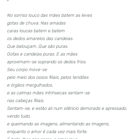
No sorriso louco das mães batem as leves
gotas de chuva. Nas amadas
caras loucas batem e batem
os dedos amarelos das candeias.
Que balouçam. Que são puras.
Gotas e candeias puras. E as mães
aproximam-se soprando os dedos frios.
Seu corpo move-se
pelo meio dos ossos filiais, pelos tendões
e órgãos mergulhados,
e as calmas mães intrínsecas sentam-se
nas cabeças filiais.
Sentam-se, e estão ali num silêncio demorado e apressado,
vendo tudo,
e queimando as imagens, alimentando as imagens,
enquanto o amor é cada vez mais forte.