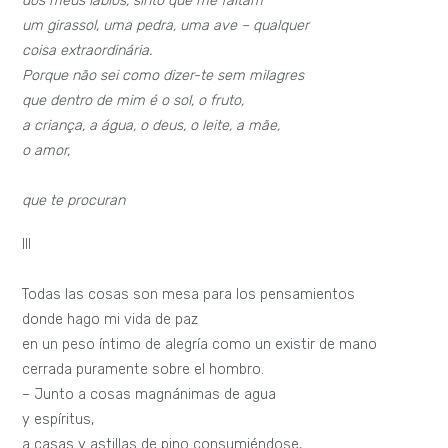
dos meus lábios, sinto que me faltam
um girassol, uma pedra, uma ave – qualquer
coisa extraordinária.
Porque não sei como dizer-te sem milagres
que dentro de mim é o sol, o fruto,
a criança, a água, o deus, o leite, a mãe,
o amor,
que te procuran
III
Todas las cosas son mesa para los pensamientos
donde hago mi vida de paz
en un peso íntimo de alegría como un existir de mano
cerrada puramente sobre el hombro.
– Junto a cosas magnánimas de agua
y espíritus,
a casas y astillas de pino consumiéndose,