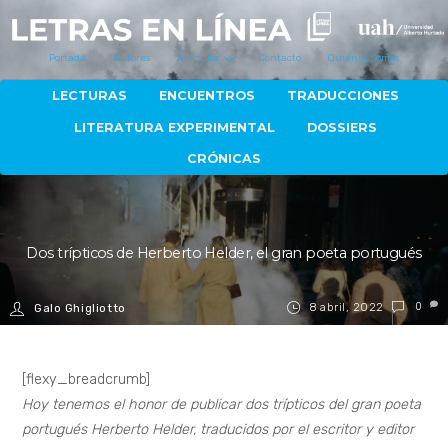
Portada
Autores
Artículos
Contacto
Quiénes Somos
LECTURAS
ENCUENTROS
TRADUCCIONES
LITERATURA EXPERIMENTAL
DOSSIERS
CRÓNICAS
Dos trípticos de Herberto Helder, el gran poeta portugués
8 abril, 2022
0
Galo Ghigliotto
[flexy_breadcrumb]
Hoy tenemos el honor de publicar dos trípticos del gran poeta
portugués Herberto Helder, traducidos por el escritor y editor