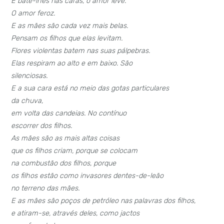
E bate-lhes nas caras, o amor leve.
O amor feroz.
E as mães são cada vez mais belas.
Pensam os filhos que elas levitam.
Flores violentas batem nas suas pálpebras.
Elas respiram ao alto e em baixo. São
silenciosas.
E a sua cara está no meio das gotas particulares
da chuva,
em volta das candeias. No contínuo
escorrer dos filhos.
As mães são as mais altas coisas
que os filhos criam, porque se colocam
na combustão dos filhos, porque
os filhos estão como invasores dentes-de-leão
no terreno das mães.
E as mães são poços de petróleo nas palavras dos filhos,
e atiram-se, através deles, como jactos