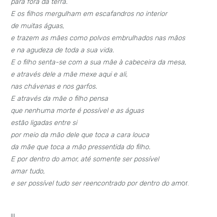
para fora da terra.
E os filhos mergulham em escafandros no interior
de muitas águas,
e trazem as mães como polvos embrulhados nas mãos
e na agudeza de toda a sua vida.
E o filho senta-se com a sua mãe à cabeceira da mesa,
e através dele a mãe mexe aqui e ali,
nas chávenas e nos garfos.
E através da mãe o filho pensa
que nenhuma morte é possível e as águas
estão ligadas entre si
por meio da mão dele que toca a cara louca
da mãe que toca a mão pressentida do filho.
E por dentro do amor, até somente ser possível
amar tudo,
e ser possível tudo ser reencontrado por dentro do am
or.
III