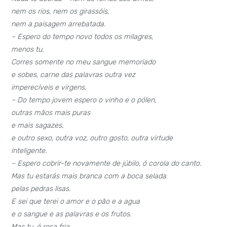
nem os rios, nem os girassóis,
nem a paisagem arrebatada.
– Espero do tempo novo todos os milagres,
menos tu.
Corres somente no meu sangue memoriado
e sobes, carne das palavras outra vez
imperecíveis e virgens.
– Do tempo jovem espero o vinho e o pólen,
outras mãos mais puras
e mais sagazes,
e outro sexo, outra voz, outro gosto, outra virtude
inteligente.
– Espero cobrir-te novamente de júbilo, ó corola do canto.
Mas tu estarás mais branca com a boca selada
pelas pedras lisas.
E sei que terei o amor e o pão e a agua
e o sangue e as palavras e os frutos.
Mas tu, ó rosa fria,