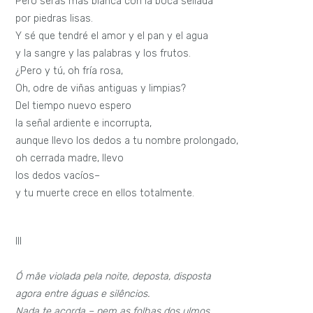
Pero serás más blanca con la boca sellada
por piedras lisas.
Y sé que tendré el amor y el pan y el agua
y la sangre y las palabras y los frutos.
¿Pero y tú, oh fría rosa,
Oh, odre de viñas antiguas y limpias?
Del tiempo nuevo espero
la señal ardiente e incorrupta,
aunque llevo los dedos a tu nombre prolongado,
oh cerrada madre, llevo
los dedos vacíos–
y tu muerte crece en ellos totalmente.
III
Ó mãe violada pela noite, deposta, disposta
agora entre águas e silêncios.
Nada te acorda – nem as folhas dos ulmos,