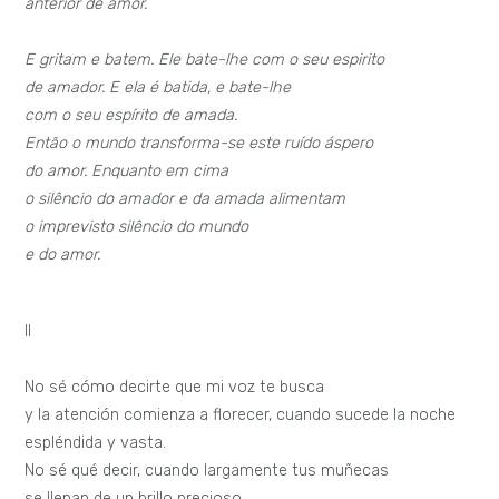
anterior de amor.
E gritam e batem. Ele bate-lhe com o seu espirito
de amador. E ela é batida, e bate-lhe
com o seu espírito de amada.
Então o mundo transforma-se este ruído áspero
do amor. Enquanto em cima
o silêncio do amador e da amada alimentam
o imprevisto silêncio do mundo
e do amor.
II
No sé cómo decirte que mi voz te busca
y la atención comienza a florecer, cuando sucede la noche
espléndida y vasta.
No sé qué decir, cuando largamente tus muñecas
se llenan de un brillo precioso