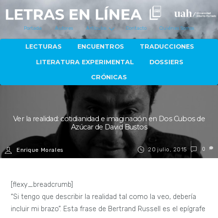
Portada
Autores
Artículos
Contacto
Quiénes Somos
LECTURAS
ENCUENTROS
TRADUCCIONES
LITERATURA EXPERIMENTAL
DOSSIERS
CRÓNICAS
Ver la realidad: cotidianidad e imaginación en Dos Cubos de
Azúcar de David Bustos
20 julio, 2015
0
Enrique Morales
[flexy_breadcrumb]
“Si tengo que describir la realidad tal como la veo, debería
incluir mi brazo”. Esta frase de Bertrand Russell es el epígrafe