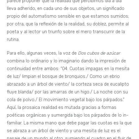
parece proponer que la realidad que percibimos día a día
lleva adherido, en cada uno de sus objetos, un significado
propio del automatismo sensible en que estamos sumidos;
por otra, que la reflexión de la realidad, su doblez, permite al
poeta y al lector un triunfo sobre el mero transcurrir de la
rutina.
Para ello, algunas veces, la voz de
Dos cubos de azúcar
combina lo ordinario y lo imaginario dando la impresión de
continuidad entre ambos: “04. Cuotas impagas en la mesita
de luz/ limpian el bosque de bronquios./ Como un ebrio
abrazado a un árbol de viento/ la corteza seca de eucalipto
fluye blanda/ por las amarras de un higo./ La noche con su
cola de polvo./ El movimiento vegetal bajo los párpados.”
Aquí, la prosaica realidad es mutada gracias a formas
poéticas orgánicas y sumergida bajo los párpados de lo in-
familiar. La misma mano que debe pagar las cuotas es la que
se abraza a un árbol de viento y una mesita de luz es el
pasaje de un mundo al otro, sumiendo el cuadro en el fluir de