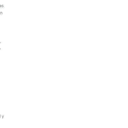
as.
En
,
o
l y