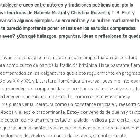
tablecer cruces entre autores y tradiciones poéticas que, por lo
literaturas de Gabriela Mistral y Christina Rossetti, T. S. Eliot y
onar solo algunos ejemplos, se encuentran y se nutren mutuamente
é te pareció importante poner énfasis en los estudios comparados
s aves? ¿Con qué hallazgos, preguntas, ideas o reflexiones te qued
 investigación, se sumó la idea de que siempre fueran de literatura
ra como punto de partida la tradición británica. Hace bastante tie
comparados en las asignaturas que dicto regularmente en pregrado
Siglos XIX y XX, y Literatura Romántica Universal, pues me interesa
s que pueden ser comprendidas en contextos culturales diversos, l
 pertenecen a un mismo movimiento, como otros cuyas obras y
 Me gusta ver la literatura como un constante reciclaje y reescritur
a época y el estilo predominante. Estoy convencida de que hay text
o quedan como una manifestación aislada –valiosa, por cierto–, de
o que se unen al análisis y a las perspectivas que otros autores han
ropológicos del vuelo y del canto de las aves, simbólicamente