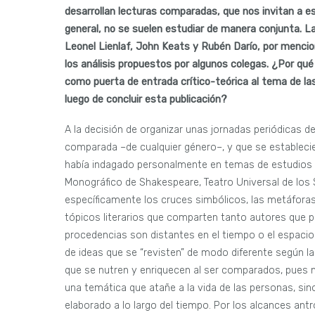
desarrollan lecturas comparadas, que nos invitan a es
general, no se suelen estudiar de manera conjunta. Las 
Leonel Lienlaf, John Keats y Rubén Darío, por menci
los análisis propuestos por algunos colegas. ¿Por qu
como puerta de entrada crítico-teórica al tema de la
luego de concluir esta publicación?
A la decisión de organizar unas jornadas periódicas de
comparada –de cualquier género–, y que se establecie
había indagado personalmente en temas de estudios 
Monográfico de Shakespeare, Teatro Universal de los 
específicamente los cruces simbólicos, las metáfora
tópicos literarios que comparten tanto autores que
procedencias son distantes en el tiempo o el espacio.
de ideas que se “revisten” de modo diferente según l
que se nutren y enriquecen al ser comparados, pues n
una temática que atañe a la vida de las personas, sin
elaborado a lo largo del tiempo. Por los alcances ant