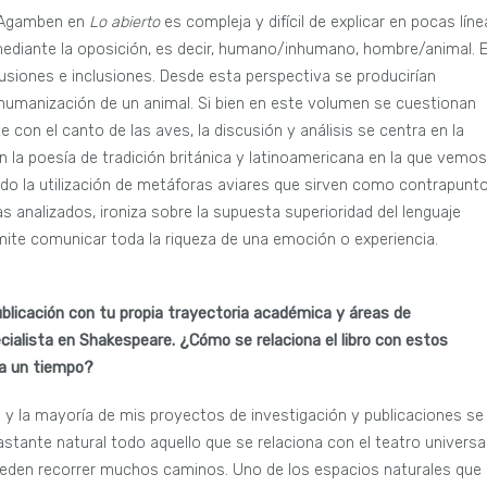
a Agamben en
Lo abierto
es compleja y difícil de explicar en pocas líne
 mediante la oposición, es decir, humano/inhumano, hombre/animal. 
usiones e inclusiones. Desde esta perspectiva se producirían
umanización de un animal. Si bien en este volumen se cuestionan
con el canto de las aves, la discusión y análisis se centra en la
n la poesía de tradición británica y latinoamericana en la que vemos
do la utilización de metáforas aviares que sirven como contrapunt
s analizados, ironiza sobre la supuesta superioridad del lenguaje
te comunicar toda la riqueza de una emoción o experiencia.
ublicación con tu propia trayectoria académica y áreas de
cialista en Shakespeare. ¿Cómo se relaciona el libro con estos
ya un tiempo?
y la mayoría de mis proyectos de investigación y publicaciones se
tante natural todo aquello que se relaciona con el teatro universa
ueden recorrer muchos caminos. Uno de los espacios naturales que