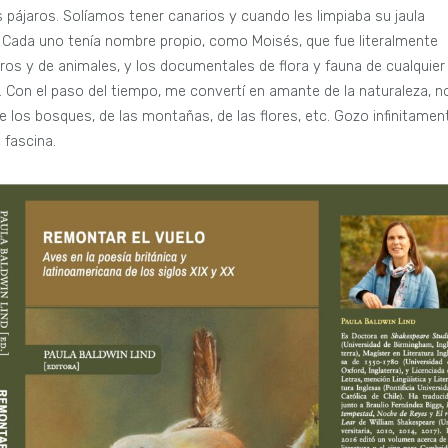
pájaros. Solíamos tener canarios y cuando les limpiaba su jaula
. Cada uno tenía nombre propio, como Moisés, que fue literalmente
aros y de animales, y los documentales de flora y fauna de cualquier
r. Con el paso del tiempo, me convertí en amante de la naturaleza, n
de los bosques, de las montañas, de las flores, etc. Gozo infinitamen
 fascina.