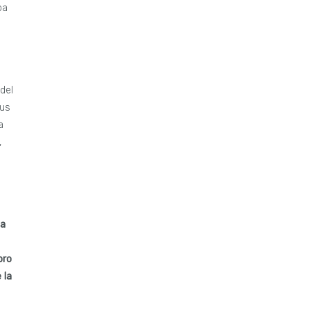
ba
del
sus
a
,
la
bro
 la