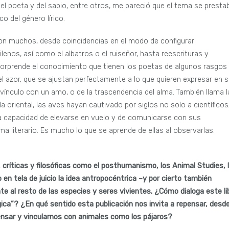
 del poeta y del sabio, entre otros, me pareció que el tema se presta
 del género lírico.
 son muchos, desde coincidencias en el modo de configurar
enos, así como el albatros o el ruiseñor, hasta reescrituras y
Sorprende el conocimiento que tienen los poetas de algunos rasgos 
 el azor, que se ajustan perfectamente a lo que quieren expresar en 
vínculo con un amo, o de la trascendencia del alma. También llama l
a oriental, las aves hayan cautivado por siglos no solo a científicos
á la capacidad de elevarse en vuelo y de comunicarse con sus
 literario. Es mucho lo que se aprende de ellas al observarlas.
, críticas y filosóficas como el posthumanismo, los Animal Studies, 
en tela de juicio la idea antropocéntrica –y por cierto también
te al resto de las especies y seres vivientes. ¿Cómo dialoga este li
a”? ¿En qué sentido esta publicación nos invita a repensar, desde
ensar y vincularnos con animales como los pájaros?