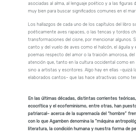
asociadas al alma, al lenguaje poético y a las figuras
muy bien para buscar significados comunes en el marco
Los hallazgos de cada uno de los capítulos del libro
poéticamente aves rapaces, o las tencas y tordos chil
transformaciones del cisne, por mencionar algunos. 
canto y del vuelo de aves como el halcón, el águila y
poemas respecto del amor o la traición amorosa, del 
atención que, tanto en la cultura occidental como en l
sino a artistas y escritores. Algo hay en ellas –quiz
elaborados cantos– que las hace atractivas como tema
En las últimas décadas, distintas corrientes teóricas
ecocrítica y el ecofeminismo, entre otras, han puesto 
patriarcal– acerca de la supremacía del “hombre” fren
con lo que Agamben denomina la “máquina antropológic
literatura, la condición humana y nuestra forma de p