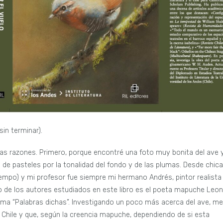
in terminar).
ntas razones. Primero, porque encontré una foto muy bonita del ave 
 de pasteles por la tonalidad del fondo y de las plumas. Desde chica
tiempo) y mi profesor fue siempre mi hermano Andrés, pintor realista
o de los autores estudiados en este libro es el poeta mapuche Leon
ema “Palabras dichas”. Investigando un poco más acerca del ave, me
e Chile y que, según la creencia mapuche, dependiendo de si esta