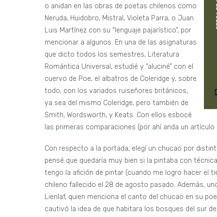
o anidan en las obras de poetas chilenos como
Neruda, Huidobro, Mistral, Violeta Parra, o Juan
Luis Martínez con su “lenguaje pajarístico”, por
mencionar a algunos. En una de las asignaturas
que dicto todos los semestres, Literatura
Romántica Universal, estudié y “aluciné” con el
cuervo de Poe, el albatros de Coleridge y, sobre
todo, con los variados ruiseñores británicos,
ya sea del mismo Coleridge, pero también de
Smith, Wordsworth, y Keats. Con ellos esbocé
las primeras comparaciones (por ahí anda un artículo s
Con respecto a la portada, elegí un chucao por disti
pensé que quedaría muy bien si la pintaba con técnica
tengo la afición de pintar (cuando me logro hacer el 
chileno fallecido el 28 de agosto pasado. Además, un
Lienlaf, quien menciona el canto del chucao en su po
cautivó la idea de que habitara los bosques del sur d