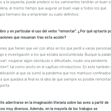
o a la izquierda, puede predecir si los caminantes tendrán un buen o
chilena, al mismo tiempo que augurar un buen viaje a todos los que
pio hermano iba a emprender su vuelo definitivo.
ibro y en particular el uso del verbo “remontar”. ¿Por qué optaste p
ociaciones que resuenan tras esta acción?
ones que tienen que ver con años en los que perdí a varias persona
bajo e investigación a los que estaba acostumbrada. Busqué la palab
esar!: «superar algún obstáculo o dificultad», «subir una pendiente,
te»!”, tal como anoto en el capítulo introductorio. En este también
 publicación al que se sumó la pandemia que nos mantuvo confinados
a que quedara al final es la idea de que siempre es posible remontar
porta.
ite adentrarse en la imaginación literaria sobre las aves a partir de
icos muy diversos. Además, en la mayoría de los trabajos se