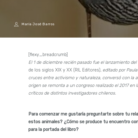
María José Barros
[flexy_breadcrumb]
El 1 de diciembre recién pasado fue el lanzamiento del 
de los siglos XIX y XX (RIL Editores)
, editado por Paul
cruces entre activismo y naturaleza, conversó con la 
origen se remonta a un congreso realizado el 2017 en l
críticos de distintos investigadores chilenos.
Para comenzar me gustaría preguntarte sobre tu relac
estos animales? ¿Cómo se produce tu encuentro con lo
para la portada del libro?