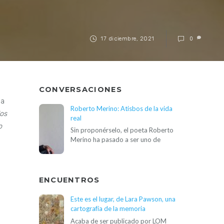
17 diciembre, 2021
0
CONVERSACIONES
na
Roberto Merino: Atisbos de la vida
los
real
o
Sin proponérselo, el poeta Roberto
Merino ha pasado a ser uno de
ENCUENTROS
Este es el lugar, de Lara Pawson, una
cartografía de la memoria
Acaba de ser publicado por LOM