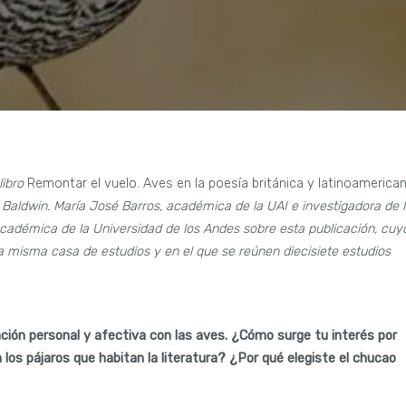
libro
Remontar el vuelo. Aves en la poesía británica y latinoamerica
a Baldwin. María José Barros, académica de la UAI e investigadora de 
académica de la Universidad de los Andes sobre esta publicación, cuy
a misma casa de estudios y en el que se reúnen diecisiete estudios
ión personal y afectiva con las aves. ¿Cómo surge tu interés por
s pájaros que habitan la literatura? ¿Por qué elegiste el chucao