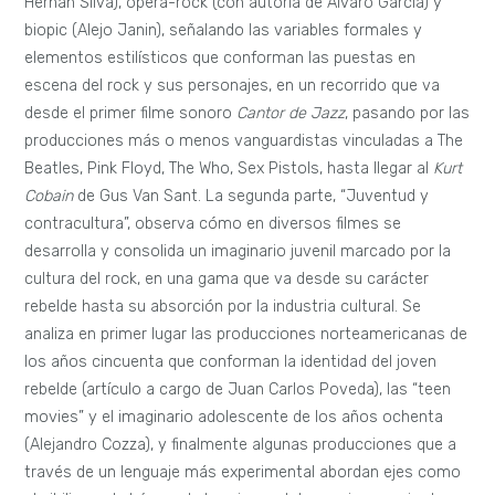
Hernan Silva), opera-rock (con autoría de Álvaro García) y
biopic (Alejo Janin), señalando las variables formales y
elementos estilísticos que conforman las puestas en
escena del rock y sus personajes, en un recorrido que va
desde el primer filme sonoro
Cantor de Jazz
, pasando por las
producciones más o menos vanguardistas vinculadas a The
Beatles, Pink Floyd, The Who, Sex Pistols, hasta llegar al
Kurt
Cobain
de Gus Van Sant. La segunda parte, “Juventud y
contracultura”, observa cómo en diversos filmes se
desarrolla y consolida un imaginario juvenil marcado por la
cultura del rock, en una gama que va desde su carácter
rebelde hasta su absorción por la industria cultural. Se
analiza en primer lugar las producciones norteamericanas de
los años cincuenta que conforman la identidad del joven
rebelde (artículo a cargo de Juan Carlos Poveda), las “teen
movies” y el imaginario adolescente de los años ochenta
(Alejandro Cozza), y finalmente algunas producciones que a
través de un lenguaje más experimental abordan ejes como