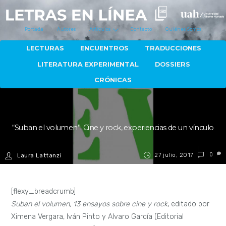
Portada
Autores
Artículos
Contacto
Quiénes Somos
LECTURAS
ENCUENTROS
TRADUCCIONES
LITERATURA EXPERIMENTAL
DOSSIERS
CRÓNICAS
“Suban el volumen”: Cine y rock, experiencias de un vínculo
27 julio, 2017
0
Laura Lattanzi
[flexy_breadcrumb]
Suban el volumen, 13 ensayos sobre cine y rock
, editado por
Ximena Vergara, Iván Pinto y Alvaro García (Editorial