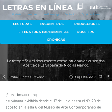
Portada
Autores
Artículos
Contacto
Quiénes Somos
LECTURAS
ENCUENTROS
TRADUCCIONES
LITERATURA EXPERIMENTAL
DOSSIERS
CRÓNICAS
La fotografía y el documento como pruebas de ausencias.
Acerca de La Sábana de Nicolás Franco.
3 agosto, 2017
1
Emilio Fuentes Traverso
[flexy_breadcrumb]
La Sábana
, exhibida desde el 17 de junio hasta el día 20 de
agosto en la sala 8 del Museo de Arte Contemporáneo de