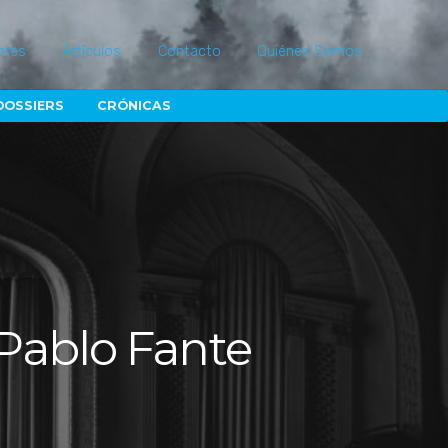
ores
Artículos
Contacto
Quiénes Somos
DOSSIERS
CRÓNICAS
 Pablo Fante