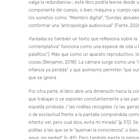
valga la redundancia–, este libro podría leerse desd
componente del cuerpo, o bien, máquina y cuerpo oper
los sonetos como: “Miembro digital”, “Sondas abisales
conformar una “antropología audiovisual” (Fante, 2026
Pantallas
es también un texto que reflexiona sobre la 
contemplativa” funciona como una especie de oda u ho
palafitos”). Más que como un aparato reproductivo, tir
cosas (Benjamin, 2018). La cámara surge como una “má
infancia ya perdida” y que asimismo permiten “que sur
que se ignora.
Por otra parte, el libro abre una dimensión hacia la c
que trabajan o se exponen constantemente a las pantal
espalda jorobada, / las rodillas recogidas /y las garra
o de esclavitud frente a la pantalla comprendida com
intento ver, pero cual dios, evita mi mirada” (p.31))
polillas a las que se le “queman la consciencia”, o bie
agua: sin piedad” (p. 49). Pero también existe la sens