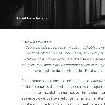
Rafael Farías Becerra
[flexy_breadcrumb]
Sobre pantallas, cuerpos y miradas, nos habla hoy e
partir del último libro de Pablo Fante, publicado por
metáfora, no es únicamente para referirse a aquel tras
pantallas, sino para usar una metáfora social, la de teje
la neutralidad de una visión cientificista, sin
A contramano de lo que nos indica su título,
Pantallas
habla únicamente de aquello que ocurre en la superficie
ocurre entre la pantalla y nuestras pupilas, y que al
ese espacio de luz intermedio, de transmisión e inte
fronteras, lo que levanta el cuestionamiento acerca 