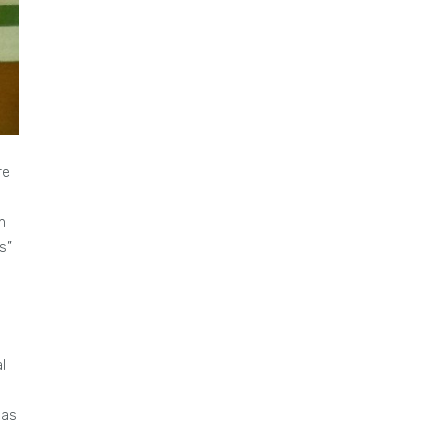
re
n
s”
l
las