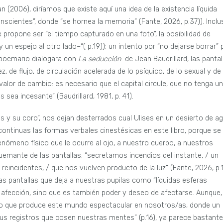
n (2006), diríamos que existe aquí una idea de la existencia líquida
nscientes”, donde “se hornea la memoria” (Fante, 2026, p.37)). Inclu
 propone ser “el tiempo capturado en una foto”, la posibilidad de
 un espejo al otro lado–“( p.19)); un intento por “no dejarse borrar” 
e poemario dialogara con
La seducción
de Jean Baudrillard
,
las pantal
, de flujo, de circulación acelerada de lo psíquico, de lo sexual y de
l valor de cambio: es necesario que el capital circule, que no tenga un
 sea incesante” (Baudrillard, 1981, p. 41).
s y su coro”, nos dejan desterrados cual Ulises en un desierto de ag
 continuas las formas verbales cinestésicas en este libro, porque se
enómeno físico que le ocurre al ojo, a nuestro cuerpo, a nuestros
quemante de las pantallas: “secretamos incendios del instante, / un
eincidentes, / que nos vuelven producto de la luz” (Fante, 2026, p.1
s pantallas que deja a nuestras pupilas como “líquidas esferas
 afección, sino que es también poder y deseo de afectarse. Aunque,
e lo que produce este mundo espectacular en nosotros/as, donde un
us registros que cosen nuestras mentes” (p.16), ya parece bastante