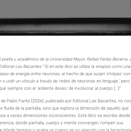
l poeta y académico de la Universidad Mayor, Rafael Farías Becerra, 
 Editorial Las Bacantes:
“
Si en este libro se utiliza la sinapsis como una
paso de energía entre neuronas, al hecho de que surjan ‘chispas’ con 
r o urdir un vínculo a través de ‘
redes de neuronas en lenguaje
’
, pero
o que siempre con el
‘
ardiente deseo
’
de involucrar al cuerpo (…)”
de Pablo Fante (2026), publicado por Editorial Las Bacantes, no no
 fluida de la pantalla, sino que explora la dimensión de aquello que
canza a veces dimensiones inconscientes. Este libro se escribe desde
rferencia, donde pantalla, cuerpo y mente convergen, rompen sus
de dónde termina o acaba un cuerpo en su relación con la tecnología