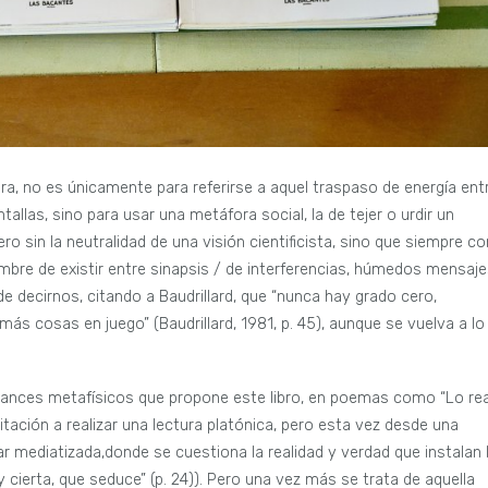
ora, no es únicamente para referirse a aquel traspaso de energía ent
allas, sino para usar una metáfora social, la de tejer o urdir un
ro sin la neutralidad de una visión cientificista, sino que siempre co
ambre de existir entre sinapsis / de interferencias, húmedos mensaje
de decirnos, citando a Baudrillard, que “nunca hay grado cero,
más cosas en juego” (Baudrillard, 1981, p. 45), aunque se vuelva a lo
lcances metafísicos que propone este libro, en poemas como “Lo rea
vitación a realizar una lectura platónica, pero esta vez desde una
mediatizada,donde se cuestiona la realidad y verdad que instalan 
 y cierta, que seduce” (p. 24)). Pero una vez más se trata de aquella