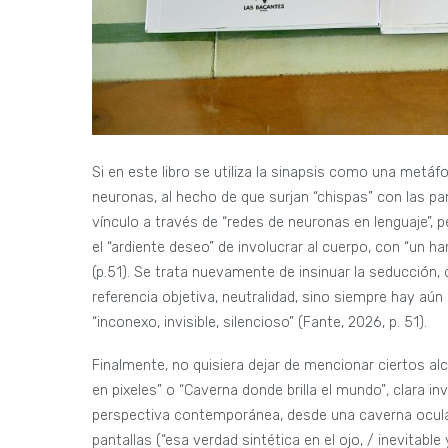
Si en este libro se utiliza la sinapsis como una metáf
neuronas, al hecho de que surjan “chispas” con las pant
vínculo a través de “redes de neuronas en lenguaje”, pe
el “ardiente deseo” de involucrar al cuerpo, con “un h
(p.51). Se trata nuevamente de insinuar la seducción, 
referencia objetiva, neutralidad, sino siempre hay aún 
“inconexo, invisible, silencioso” (Fante, 2026, p. 51).
Finalmente, no quisiera dejar de mencionar ciertos a
en pixeles” o “Caverna donde brilla el mundo”
,
clara in
perspectiva contemporánea, desde una caverna ocular 
pantallas (“esa verdad sintética en el ojo, / inevitable