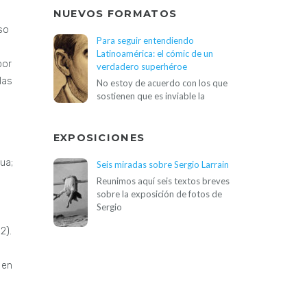
NUEVOS FORMATOS
so
Para seguir entendiendo
Latinoamérica: el cómic de un
por
verdadero superhéroe
las
No estoy de acuerdo con los que
sostienen que es inviable la
EXPOSICIONES
ua;
Seis miradas sobre Sergio Larrain
Reunimos aquí seis textos breves
sobre la exposición de fotos de
Sergio
2).
 en