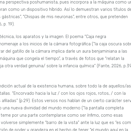
e una perspectiva poshumanista, pues incorpora a la máquina como u
an como un dispositivo híbrido. Así lo demuestran varios títulos d
 gástricas”, “Chispas de mis neuronas”, entre otros, que pretenden
, p. 19).
técnica, los aparatos y la imagen. El poema “Caja negra
menaje a los inicios de la cámara fotográfica (“la caja oscura sob
ar del gatillo de la cámara implica darle un aura benjaminiana a las
quina que congela el tiempo”, a través de fotos que “relatan la
ja otra verdad genuina/ sobre la infancia química” (Fante, 2026, p.3
ondición actual de la existencia humana, sobre todo la de aquellos/as
las. “Encorvado hacia la luz / con los ojos rojos, rotos, / con la
s afiladas” (p.29). Estos versos nos hablan de un cierto carácter serv
o una nueva divinidad del mundo moderno (“la pantalla completa
. Se teme por una parte contemplarse como ser ínfimo, como esas
n, volverse simplemente “barro de la vista” ante la luz que es “es co
ación de poder y grandeza en el hecho de tener “el mundo aquí en la