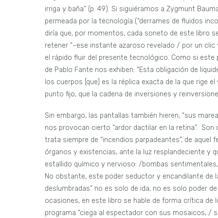
irriga y baña” (p. 49). Si siguiéramos a Zygmunt Bauma
permeada por la tecnología (“derrames de fluidos inco
diría que, por momentos, cada soneto de este libro se
retener “–ese instante azaroso revelado / por un clic y
el rápido fluir del presente tecnológico. Como si est
de Pablo Fante nos exhiben: “Esta obligación de liquidez
los cuerpos [que] es la réplica exacta de la que rige e
punto fijo, que la cadena de inversiones y reinversiones
Sin embargo, las pantallas también hieren, “sus marea
nos provocan cierto “ardor dactilar en la retina”. Son
trata siempre de “incendios parpadeantes”, de aquel f
órganos y existencias, ante la luz resplandeciente y 
estallido químico y nervioso: /bombas sentimentales, r
No obstante, este poder seductor y encandilante de la
deslumbradas” no es solo de ida, no es solo poder de
ocasiones, en este libro se hable de forma crítica d
programa “ciega al espectador con sus mosaicos, / s