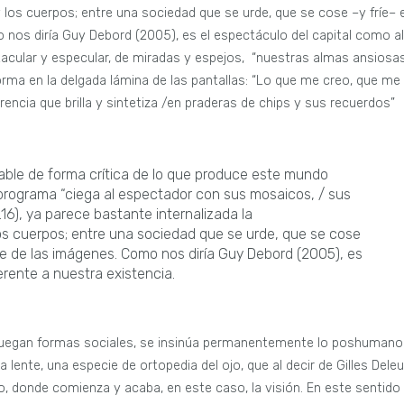
y los cuerpos; entre una sociedad que se urde, que se cose –y fríe– 
 nos diría Guy Debord (2005), es el espectáculo del capital como a
acular y especular, de miradas y espejos, “nuestras almas ansiosa
orma en la delgada lámina de las pantallas: “Lo que me creo, que me
encia que brilla y sintetiza /en praderas de chips y sus recuerdos”
hable de forma crítica de lo que produce este mundo
programa “ciega al espectador con sus mosaicos, / sus
16), ya parece bastante internalizada la
os cuerpos; entre una sociedad que se urde, que se cose
te de las imágenes. Como nos diría Guy Debord (2005), es
erente a nuestra existencia.
e juegan formas sociales, se insinúa permanentemente lo poshumano
lente, una especie de ortopedia del ojo, que al decir de Gilles Dele
no, donde comienza y acaba, en este caso, la visión. En este sentido