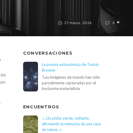
27 marzo, 2026
0
CONVERSACIONES
a
La poesía astronómica de Tomás
Browne
las
“Las imágenes de mundo han sido
 sin
parcialmente capturadas por el
horizonte materialista
s
ENCUENTROS
«…Un pisito verde, solitario,
afirmando la memoria de una casa
en ruinas…»
.