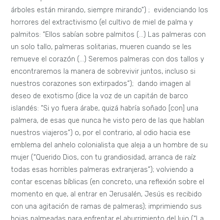
árboles están mirando, siempre mirando”) ; evidenciando los
horrores del extractivismo (el cultivo de miel de palma y
palmitos: “Ellos sabían sobre palmitos (…) Las palmeras con
un solo tallo, palmeras solitarias, mueren cuando se les
remueve el corazón (…) Seremos palmeras con dos tallos y
encontraremos la manera de sobrevivir juntos, incluso si
nuestros corazones son extirpados”); dando imagen al
deseo de exotismo (dice la voz de un capitán de barco
islandés: “Si yo fuera árabe, quizá habría soñado [con] una
palmera, de esas que nunca he visto pero de las que hablan
nuestros viajeros”) o, por el contrario, al odio hacia ese
emblema del anhelo colonialista que aleja a un hombre de su
mujer (“Querido Dios, con tu grandiosidad, arranca de raíz
todas esas horribles palmeras extranjeras”); volviendo a
contar escenas bíblicas (en concreto, una reflexión sobre el
momento en que, al entrar en Jerusalén, Jesús es recibido
con una agitación de ramas de palmeras); imprimiendo sus
hojas palmeadas para enfrentar el aburrimiento del lujo (“La