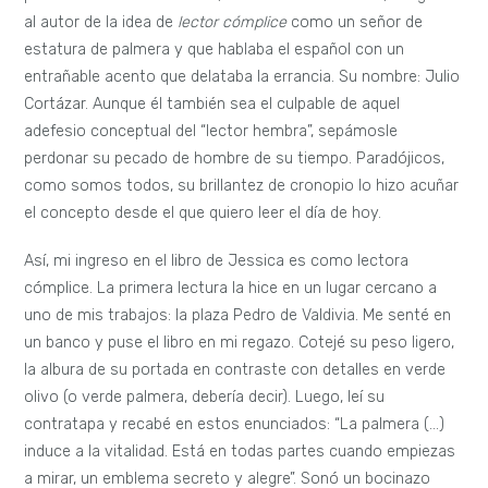
al autor de la idea de
lector cómplice
como un señor de
estatura de palmera y que hablaba el español con un
entrañable acento que delataba la errancia. Su nombre: Julio
Cortázar. Aunque él también sea el culpable de aquel
adefesio conceptual del “lector hembra”, sepámosle
perdonar su pecado de hombre de su tiempo. Paradójicos,
como somos todos, su brillantez de cronopio lo hizo acuñar
el concepto desde el que quiero leer el día de hoy.
Así, mi ingreso en el libro de Jessica es como lectora
cómplice. La primera lectura la hice en un lugar cercano a
uno de mis trabajos: la plaza Pedro de Valdivia. Me senté en
un banco y puse el libro en mi regazo. Cotejé su peso ligero,
la albura de su portada en contraste con detalles en verde
olivo (o verde palmera, debería decir). Luego, leí su
contratapa y recabé en estos enunciados: “La palmera (…)
induce a la vitalidad. Está en todas partes cuando empiezas
a mirar, un emblema secreto y alegre”. Sonó un bocinazo