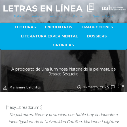
Portada
Autores
Artículos
Contacto
Quiénes Somos
LECTURAS
ENCUENTROS
TRADUCCIONES
LITERATURA EXPERIMENTAL
DOSSIERS
CRÓNICAS
A propósito de Una luminosa historia de la palmera, de
Jessica Sequeira
13 marzo, 2026
0
Marianne Leighton
[flexy_breadcrumb]
De palmeras, libros y errancias, nos habla hoy la docente e
investigadora de la Universidad Católica, Marianne Leighton: